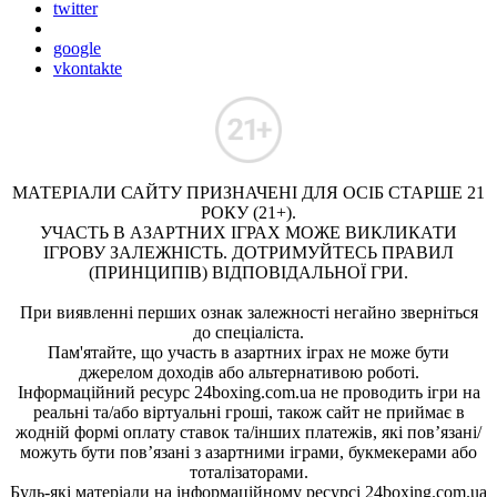
twitter
google
vkontakte
МАТЕРІАЛИ САЙТУ ПРИЗНАЧЕНІ ДЛЯ ОСІБ СТАРШЕ 21
РОКУ (21+).
УЧАСТЬ В АЗАРТНИХ ІГРАХ МОЖЕ ВИКЛИКАТИ
ІГРОВУ ЗАЛЕЖНІСТЬ. ДОТРИМУЙТЕСЬ ПРАВИЛ
(ПРИНЦИПІВ) ВІДПОВІДАЛЬНОЇ ГРИ.
При виявленні перших ознак залежності негайно зверніться
до спеціаліста.
Пам'ятайте, що участь в азартних іграх не може бути
джерелом доходів або альтернативою роботі.
Інформаційний ресурс 24boxing.com.ua не проводить ігри на
реальні та/або віртуальні гроші, також сайт не приймає в
жодній формі оплату ставок та/інших платежів, які пов’язані/
можуть бути пов’язані з азартними іграми, букмекерами або
тоталізаторами.
Будь-які матеріали на інформаційному ресурсі 24boxing.com.ua