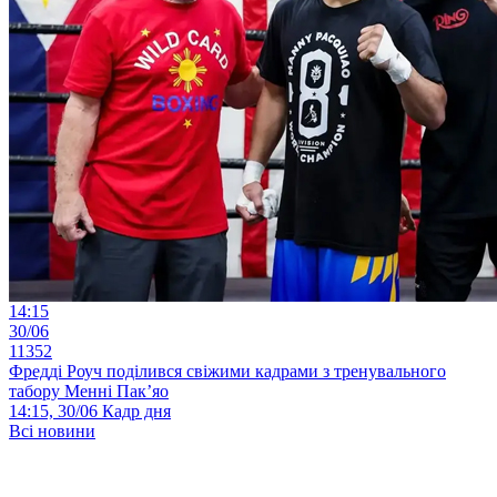
14:15
30/06
11352
Фредді Роуч поділився свіжими кадрами з тренувального
табору Менні Пак’яо
14:15, 30/06
Кадр дня
Всі новини