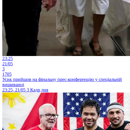
23:25
21/05
3
1705
Усик прийшов на фінальну прес-конференцію у спеціальній
вишиванці
23:25, 21/05
3
Кадр дня