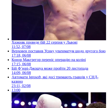
Хижняк проведе бій 22 серпня у Львові
11:52, 07/08
Верховен поставив Усику ультиматум щодо другого бою
17:18, 06/08
Конор Макгрегор переніс операцію на коліні
17:15, 06/08
Бій Ф’юрі-Джошуа може пройти 20 листопада
14:09, 06/08
Автомати Igrosoft, які досі тримають гравців у СНД-
казино
23:11, 02/08
13:00