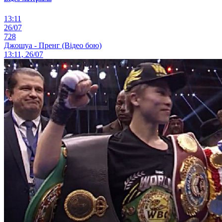
13:11
26/07
728
Джошуа - Пренг (Відео бою)
13:11, 26/07