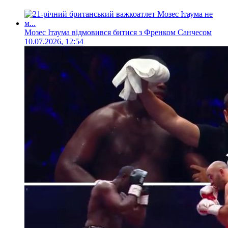
Мозес Ітаума відмовився битися з Френком Санчесом
10.07.2026, 12:54