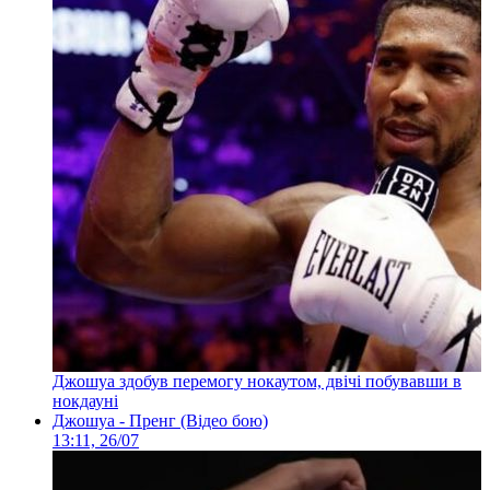
Джошуа здобув перемогу нокаутом, двічі побувавши в
нокдауні
Джошуа - Пренг (Відео бою)
13:11, 26/07