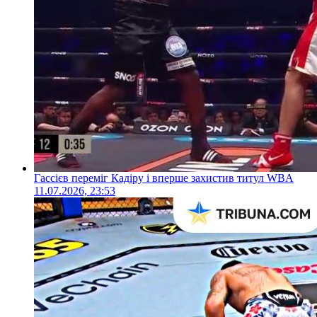
Гассієв переміг Кадіру і вперше захистив титул WBA
11.07.2026, 23:53