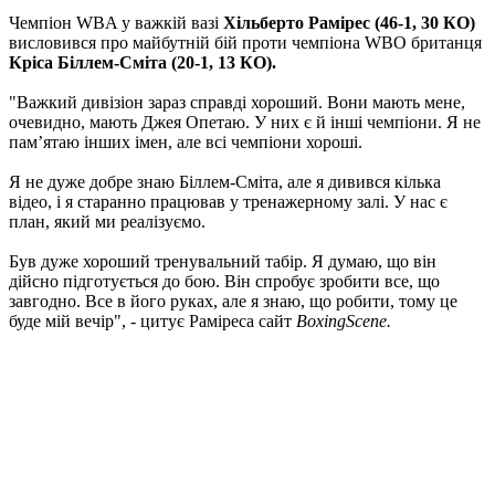
Чемпіон WBA у важкій вазі
Хільберто Рамірес (46-1, 30 КО)
висловився про майбутній бій проти чемпіона WBO британця
Кріса Біллем-Сміта (20-1, 13 КО).
"Важкий дивізіон зараз справді хороший. Вони мають мене,
очевидно, мають Джея Опетаю. У них є й інші чемпіони. Я не
пам’ятаю інших імен, але всі чемпіони хороші.
Я не дуже добре знаю Біллем-Сміта, але я дивився кілька
відео, і я старанно працював у тренажерному залі. У нас є
план, який ми реалізуємо.
Був дуже хороший тренувальний табір. Я думаю, що він
дійсно підготується до бою. Він спробує зробити все, що
завгодно. Все в його руках, але я знаю, що робити, тому це
буде мій вечір", - цитує Раміреса сайт
BoxingScene.