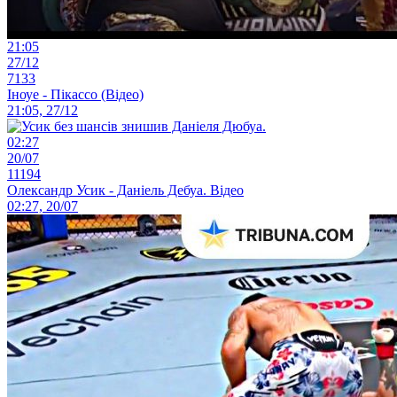
21:05
27/12
7133
Іноуе - Пікассо (Відео)
21:05, 27/12
02:27
20/07
11194
Олександр Усик - Даніель Дебуа. Відео
02:27, 20/07