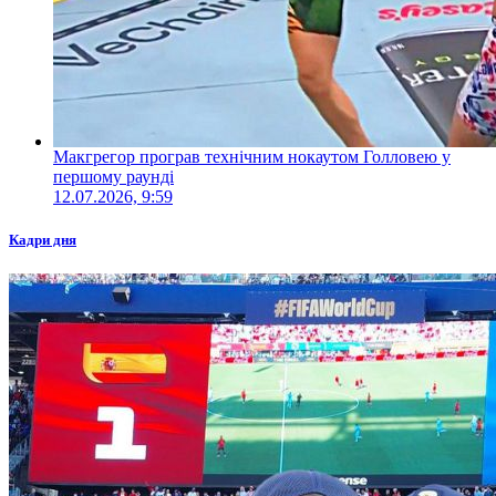
Макгрегор програв технічним нокаутом Голловею у
першому раунді
12.07.2026, 9:59
Кадри дня