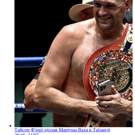
Тайсон Ф'юрі здолав Маріуша Ваха в Таїланді