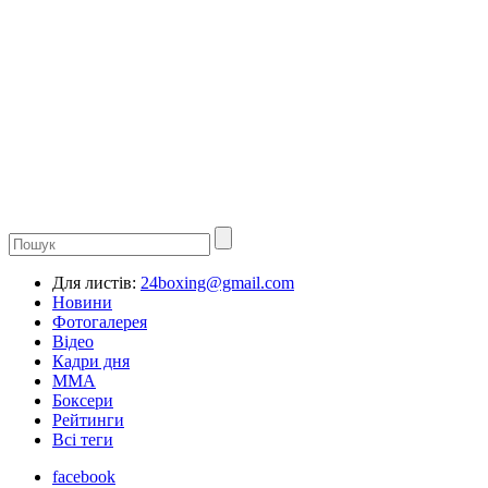
Для листів:
24boxing@gmail.com
Новини
Фотогалерея
Відео
Кадри дня
ММА
Боксери
Рейтинги
Всі теги
facebook