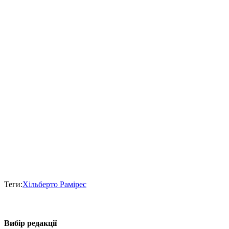
Теги:
Хільберто Рамірес
Вибір редакції