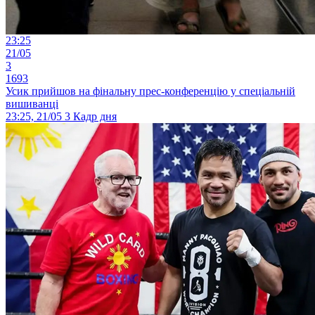
23:25
21/05
3
1693
Усик прийшов на фінальну прес-конференцію у спеціальній
вишиванці
23:25, 21/05
3
Кадр дня