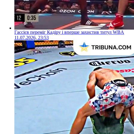
Гассієв переміг Кадіру і вперше захистив титул WBA
11.07.2026, 23:53