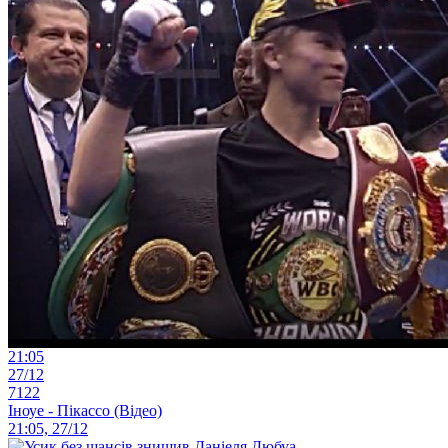
21:05
27/12
7122
Іноуе - Пікассо (Відео)
21:05, 27/12