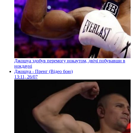
Джошуа здобув перемогу нокаутом, двічі побувавши в
нокдауні
Джошуа - Пренг (Відео бою)
13:11, 26/07