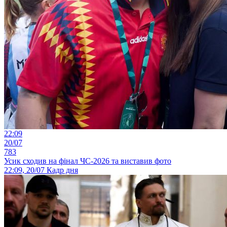
22:09
20/07
783
Усик сходив на фінал ЧС-2026 та виставив фото
22:09, 20/07
Кадр дня