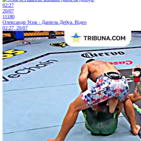
02:27
20/07
11180
Олександр Усик - Даніель Дебуа. Відео
02:27, 20/07