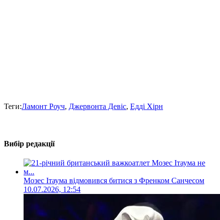
Теги:
Ламонт Роуч
,
Джервонта Девіс
,
Едді Хірн
Вибір редакції
Мозес Ітаума відмовився битися з Френком Санчесом
10.07.2026, 12:54