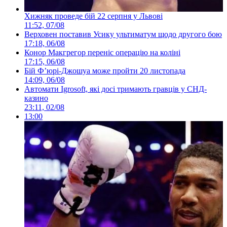
Хижняк проведе бій 22 серпня у Львові
11:52, 07/08
Верховен поставив Усику ультиматум щодо другого бою
17:18, 06/08
Конор Макгрегор переніс операцію на коліні
17:15, 06/08
Бій Ф’юрі-Джошуа може пройти 20 листопада
14:09, 06/08
Автомати Igrosoft, які досі тримають гравців у СНД-
казино
23:11, 02/08
13:00