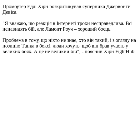
Промоутер Едді Хірн розкритикував суперника Джервонти
Девіса.
"Я вважаю, що реакція в Інтернеті трохи несправедлива. Всі
ненавидять бій, але Ламонт Роуч – хороший боєць.
Проблема в тому, що ніхто не знає, хто він такий, і з огляду на
позицію Танка в боксі, люди хочуть, щоб він брав участь у
великих боях. А це не великий бій", - пояснив Хірн FightHub.