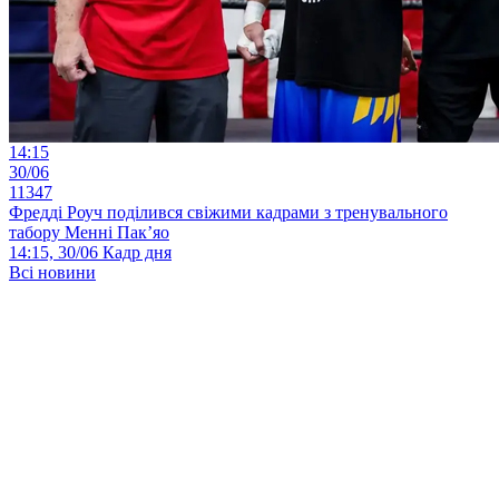
14:15
30/06
11347
Фредді Роуч поділився свіжими кадрами з тренувального
табору Менні Пак’яо
14:15, 30/06
Кадр дня
Всі новини