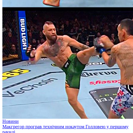
Новини
Макгрегор програв технічним нокаутом Голловею у першому
раунді