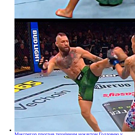
Макгрегор програв технічним нокаутом Голловею у