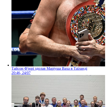
Тайсон Ф'юрі здолав Маріуша Ваха в Таїланді
20:46, 24/07