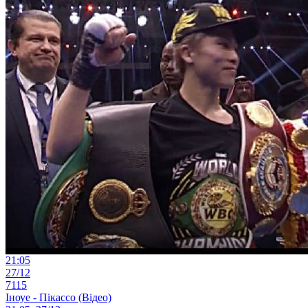
21:05
27/12
7115
Іноуе - Пікассо (Відео)