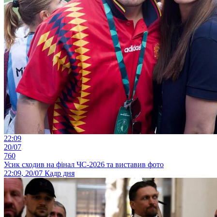
22:09
20/07
760
Усик сходив на фінал ЧС-2026 та виставив фото
22:09, 20/07
Кадр дня