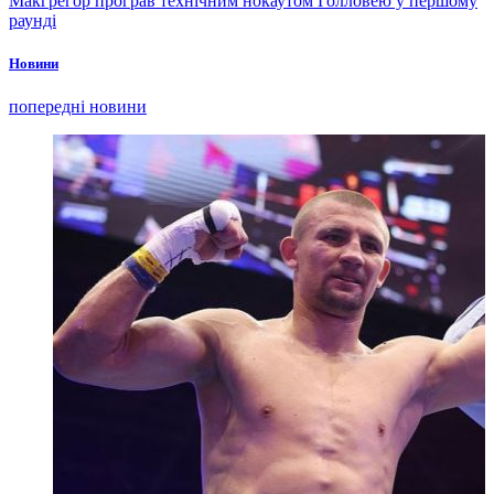
Макгрегор програв технічним нокаутом Голловею у першому
раунді
Новини
попередні новини