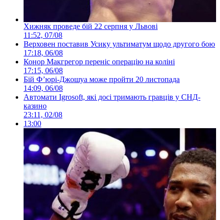
Хижняк проведе бій 22 серпня у Львові
11:52, 07/08
Верховен поставив Усику ультиматум щодо другого бою
17:18, 06/08
Конор Макгрегор переніс операцію на коліні
17:15, 06/08
Бій Ф’юрі-Джошуа може пройти 20 листопада
14:09, 06/08
Автомати Igrosoft, які досі тримають гравців у СНД-
казино
23:11, 02/08
13:00