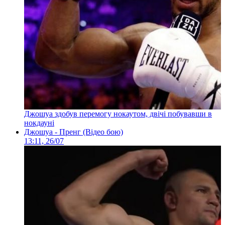
Джошуа здобув перемогу нокаутом, двічі побувавши в
нокдауні
Джошуа - Пренг (Відео бою)
13:11, 26/07