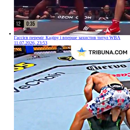
Гассієв переміг Кадіру і вперше захистив титул WBA
11.07.2026, 23:53