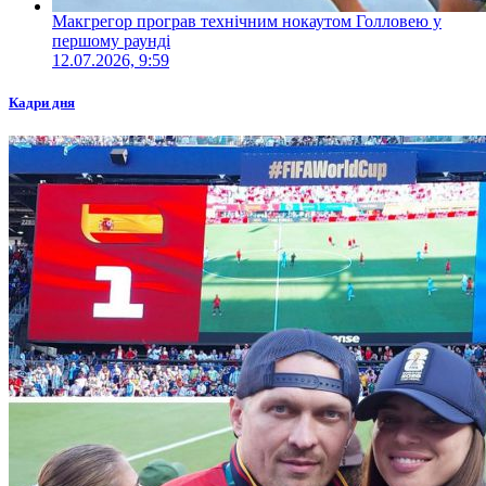
Макгрегор програв технічним нокаутом Голловею у
першому раунді
12.07.2026, 9:59
Кадри дня