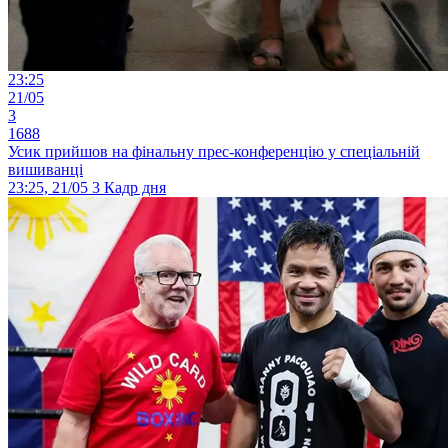
23:25
21/05
3
1688
Усик прийшов на фінальну прес-конференцію у спеціальній
вишиванці
23:25, 21/05
3
Кадр дня