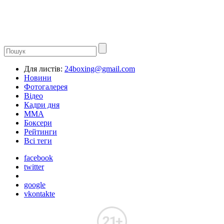
Для листів:
24boxing@gmail.com
Новини
Фотогалерея
Відео
Кадри дня
ММА
Боксери
Рейтинги
Всі теги
facebook
twitter
google
vkontakte