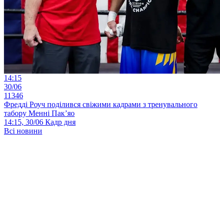
14:15
30/06
11346
Фредді Роуч поділився свіжими кадрами з тренувального
табору Менні Пак’яо
14:15, 30/06
Кадр дня
Всі новини