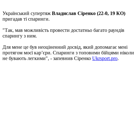
Український супертяж
Владислав Сіренко (22-0, 19 КО)
пригадав ті спаринги.
"Так, мав можливість провести достатньо багато раундів
спарингу з ним.
Для мене це був неоціненний досвід, який допомагає мені
протягом моєї карʼєри. Спаринги з топовими бійцями ніколи
не бувають легкими", - запевнив Сіренко
Ukrsport.pro
.