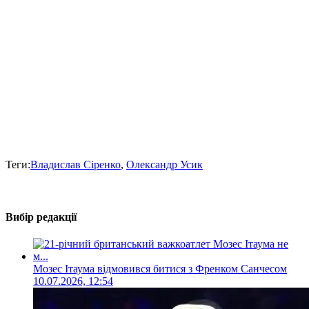
Теги:
Владислав Сіренко
,
Олександр Усик
Вибір редакції
Мозес Ітаума відмовився битися з Френком Санчесом
10.07.2026, 12:54