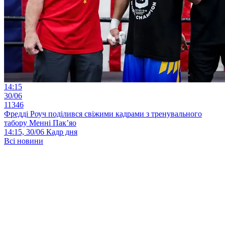
14:15
30/06
11346
Фредді Роуч поділився свіжими кадрами з тренувального
табору Менні Пак’яо
14:15, 30/06
Кадр дня
Всі новини