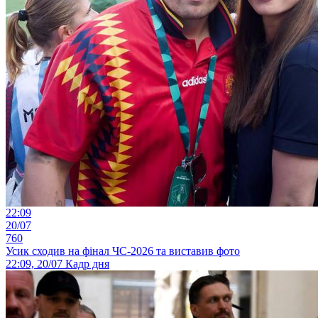
22:09
20/07
760
Усик сходив на фінал ЧС-2026 та виставив фото
22:09, 20/07
Кадр дня