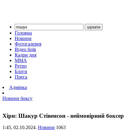
Головна
Новини
Фотогалерея
Відео боїв
Кадри дня
ММА
Ретро
Блоги
Преса
Адмінка
Новини боксу
Хірн: Шакур Стівенсон - неймовірний боксер
1:45,
02.10.2024.
Новини
1063