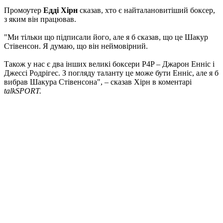
Промоутер
Едді Хірн
сказав, хто є найталановитіший боксер,
з яким він працював.
"Ми тільки що підписали його, але я б сказав, що це Шакур
Стівенсон. Я думаю, що він неймовірний.
Також у нас є два інших великі боксери P4P – Джарон Енніс і
Джессі Родрігес. З погляду таланту це може бути Енніс, але я б
вибрав Шакура Стівенсона", – сказав Хірн в коментарі
talkSPORT.