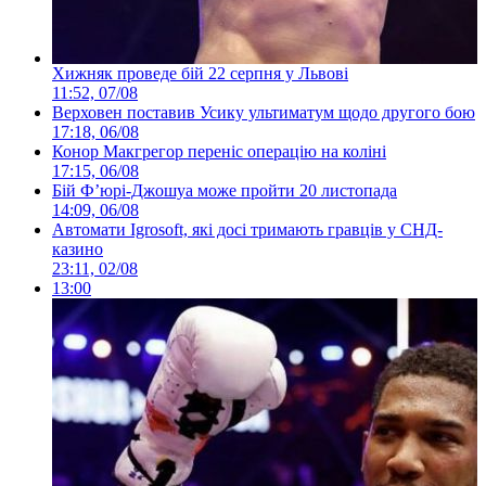
Хижняк проведе бій 22 серпня у Львові
11:52, 07/08
Верховен поставив Усику ультиматум щодо другого бою
17:18, 06/08
Конор Макгрегор переніс операцію на коліні
17:15, 06/08
Бій Ф’юрі-Джошуа може пройти 20 листопада
14:09, 06/08
Автомати Igrosoft, які досі тримають гравців у СНД-
казино
23:11, 02/08
13:00