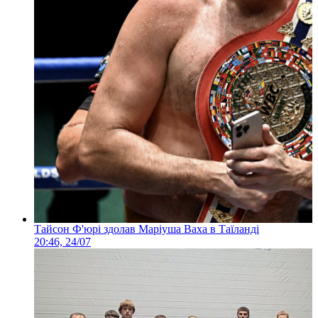
Тайсон Ф'юрі здолав Маріуша Ваха в Таїланді
20:46, 24/07