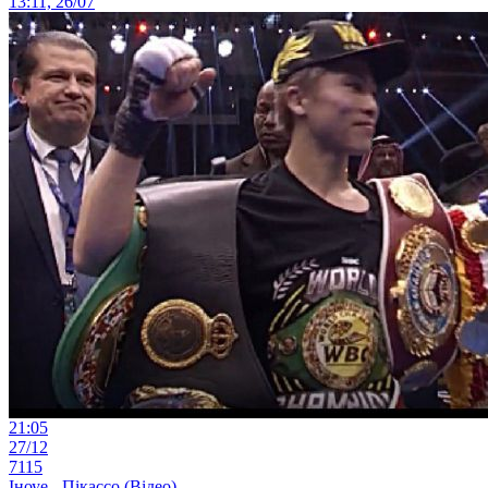
13:11, 26/07
21:05
27/12
7115
Іноуе - Пікассо (Відео)