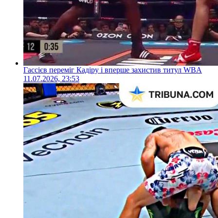
Гассієв переміг Кадіру і вперше захистив титул WBA
11.07.2026, 23:53