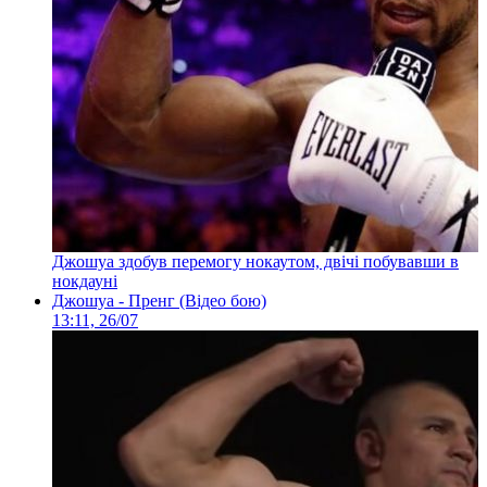
Джошуа здобув перемогу нокаутом, двічі побувавши в
нокдауні
Джошуа - Пренг (Відео бою)
13:11, 26/07