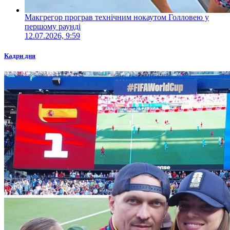
Макгрегор програв технічним нокаутом Голловею у
першому раунді
12.07.2026, 9:59
Кадри дня