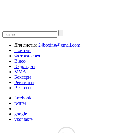
Для листів:
24boxing@gmail.com
Новини
Фотогалерея
Відео
Кадри дня
ММА
Боксери
Рейтинги
Всі теги
facebook
twitter
google
vkontakte