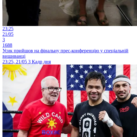
23:25
21/05
3
1688
Усик прийшов на фінальну прес-конференцію у спеціальній
вишиванці
23:25, 21/05
3
Кадр дня