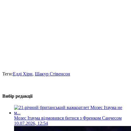
Теги:
Едді Хірн
,
Шакур Стівенсон
Вибір редакції
Мозес Ітаума відмовився битися з Френком Санчесом
10.07.2026, 12:54