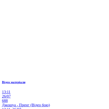
Відео матеріали
13:11
26/07
688
Джошуа - Пренг (Відео бою)