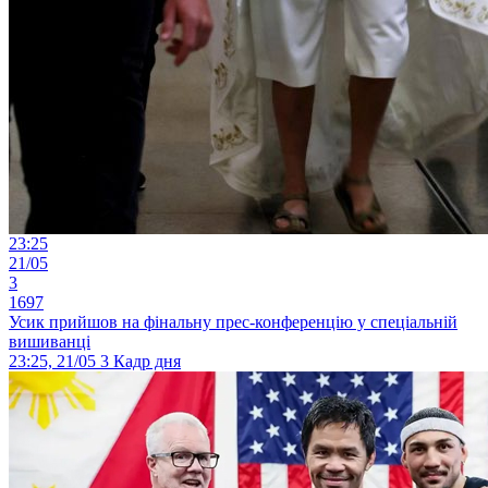
23:25
21/05
3
1697
Усик прийшов на фінальну прес-конференцію у спеціальній
вишиванці
23:25, 21/05
3
Кадр дня