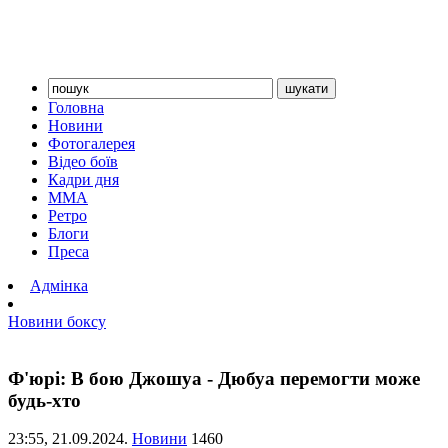
Головна
Новини
Фотогалерея
Відео боїв
Кадри дня
ММА
Ретро
Блоги
Преса
Адмінка
Новини боксу
Ф'юрі: В бою Джошуа - Дюбуа перемогти може
будь-хто
23:55,
21.09.2024.
Новини
1460