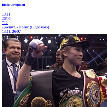
Відео матеріали
13:11
26/07
712
Джошуа - Пренг (Відео бою)
13:11, 26/07