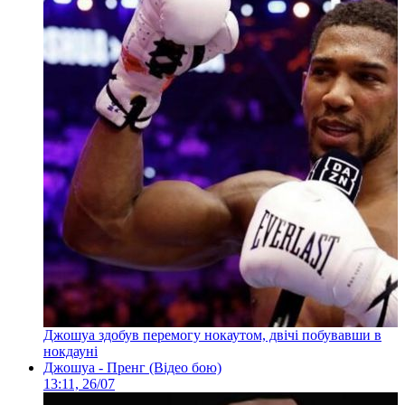
Джошуа здобув перемогу нокаутом, двічі побувавши в
нокдауні
Джошуа - Пренг (Відео бою)
13:11, 26/07