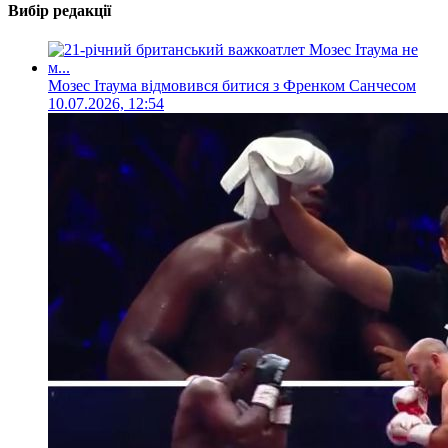
Вибір редакції
Мозес Ітаума відмовився битися з Френком Санчесом
10.07.2026, 12:54