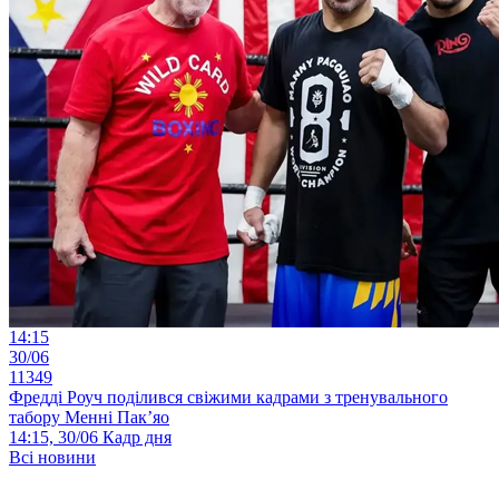
14:15
30/06
11349
Фредді Роуч поділився свіжими кадрами з тренувального
табору Менні Пак’яо
14:15, 30/06
Кадр дня
Всі новини