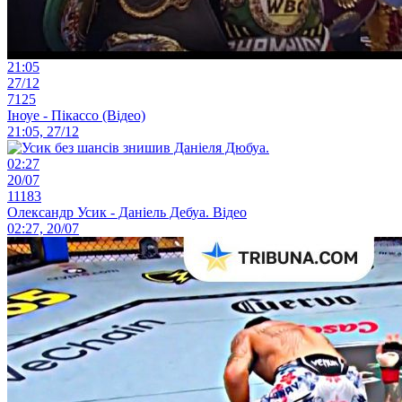
21:05
27/12
7125
Іноуе - Пікассо (Відео)
21:05, 27/12
02:27
20/07
11183
Олександр Усик - Даніель Дебуа. Відео
02:27, 20/07