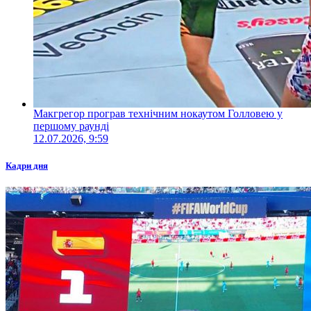
Макгрегор програв технічним нокаутом Голловею у
першому раунді
12.07.2026, 9:59
Кадри дня