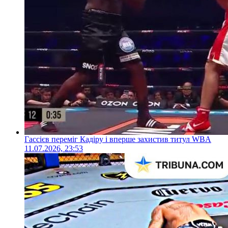
Гассієв переміг Кадіру і вперше захистив титул WBA
11.07.2026, 23:53