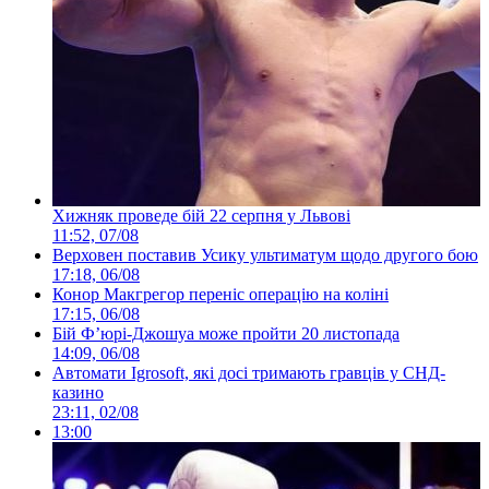
Хижняк проведе бій 22 серпня у Львові
11:52, 07/08
Верховен поставив Усику ультиматум щодо другого бою
17:18, 06/08
Конор Макгрегор переніс операцію на коліні
17:15, 06/08
Бій Ф’юрі-Джошуа може пройти 20 листопада
14:09, 06/08
Автомати Igrosoft, які досі тримають гравців у СНД-
казино
23:11, 02/08
13:00