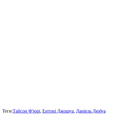
Теги:
Тайсон Ф'юрі
,
Ентоні Джошуа
,
Даніель Дюбуа