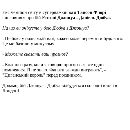
Екс-чемпіон світу в суперважкій вазі
Тайсон Ф'юрі
висловився про бій
Ентоні Джошуа - Даніель Дюбуа.
На що ви очікуєте у бою Дюбуа з Джошуа?
- Це бокс у надважкій вазі, кожен може перемогти будь-кого.
Це ми бачили у минулому.
- Можете сказати ваш прогноз?
- Кожного разу, коли я говорю прогноз - я все одно
помиляюся. Я не знаю. Фанати завжди виграють", -
"Циганський король" перед поєдинком.
Додамо, бій Джошуа - Дюбуа відбудеться сьогодні вночі в
Лондоні.