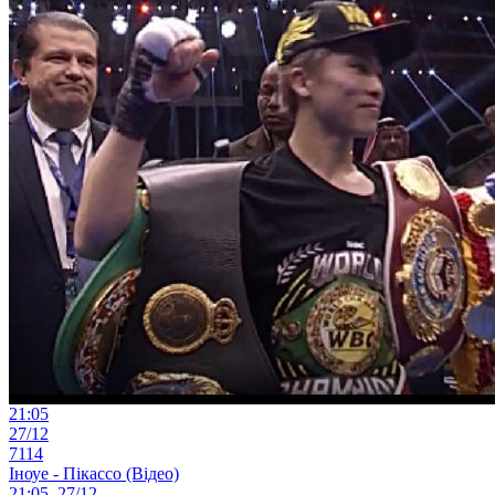
21:05
27/12
7114
Іноуе - Пікассо (Відео)
21:05, 27/12