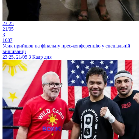
23:25
21/05
3
1687
Усик прийшов на фінальну прес-конференцію у спеціальній
вишиванці
23:25, 21/05
3
Кадр дня