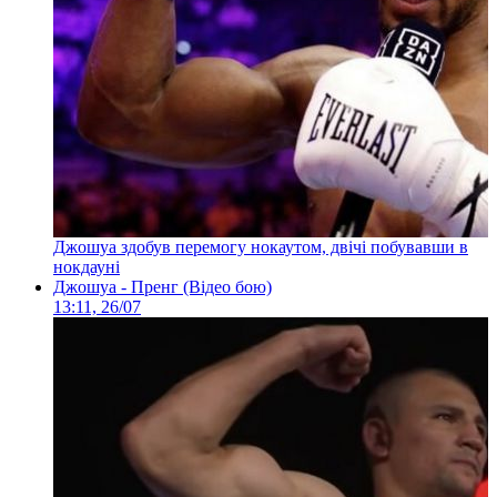
Джошуа здобув перемогу нокаутом, двічі побувавши в
нокдауні
Джошуа - Пренг (Відео бою)
13:11, 26/07