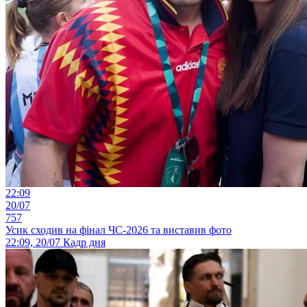
22:09
20/07
757
Усик сходив на фінал ЧС-2026 та виставив фото
22:09, 20/07
Кадр дня