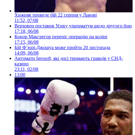
Хижняк проведе бій 22 серпня у Львові
11:52, 07/08
Верховен поставив Усику ультиматум щодо другого бою
17:18, 06/08
Конор Макгрегор переніс операцію на коліні
17:15, 06/08
Бій Ф’юрі-Джошуа може пройти 20 листопада
14:09, 06/08
Автомати Igrosoft, які досі тримають гравців у СНД-
казино
23:11, 02/08
13:00