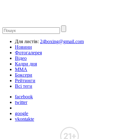
Для листів:
24boxing@gmail.com
Новини
Фотогалерея
Відео
Кадри дня
ММА
Боксери
Рейтинги
Всі теги
facebook
twitter
google
vkontakte