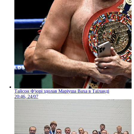
Тайсон Ф'юрі здолав Маріуша Ваха в Таїланді
20:46, 24/07