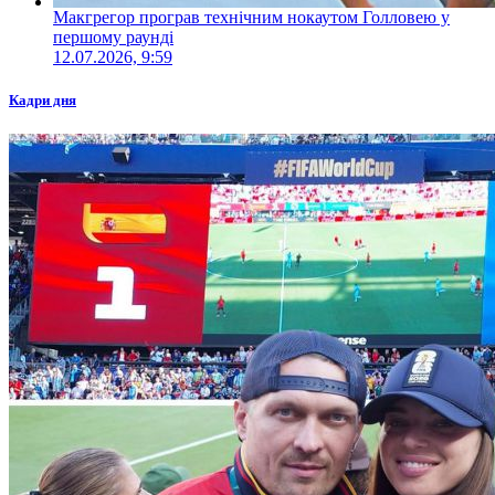
Макгрегор програв технічним нокаутом Голловею у
першому раунді
12.07.2026, 9:59
Кадри дня