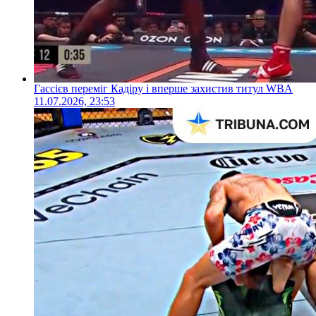
Гассієв переміг Кадіру і вперше захистив титул WBA
11.07.2026, 23:53