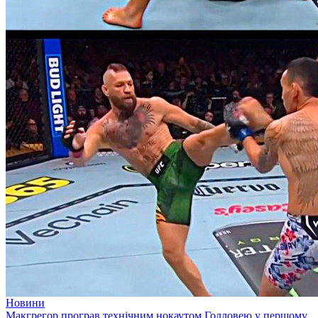
Новини
Макгрегор програв технічним нокаутом Голловею у першому