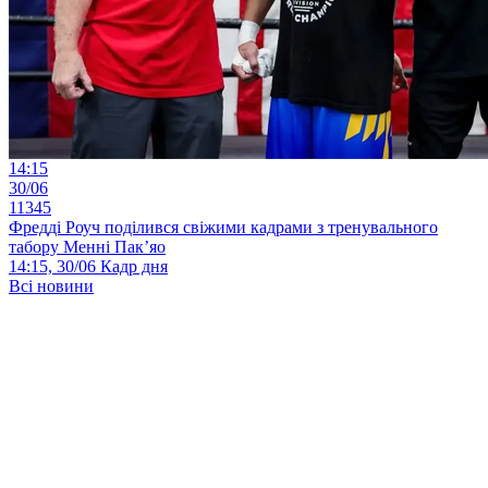
14:15
30/06
11345
Фредді Роуч поділився свіжими кадрами з тренувального
табору Менні Пак’яо
14:15, 30/06
Кадр дня
Всі новини