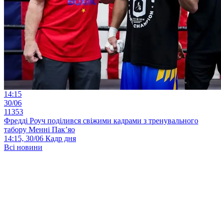
14:15
30/06
11353
Фредді Роуч поділився свіжими кадрами з тренувального
табору Менні Пак’яо
14:15, 30/06
Кадр дня
Всі новини