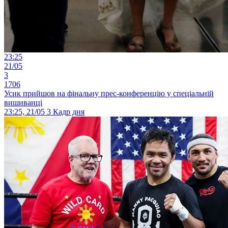
23:25
21/05
3
1706
Усик прийшов на фінальну прес-конференцію у спеціальній
вишиванці
23:25, 21/05
3
Кадр дня