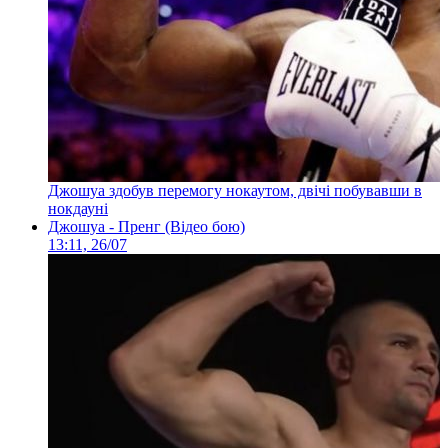
Джошуа здобув перемогу нокаутом, двічі побувавши в
нокдауні
Джошуа - Пренг (Відео бою)
13:11, 26/07