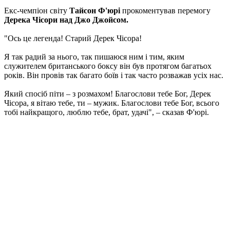
Екс-чемпіон світу
Тайсон Ф'юрі
прокоментував перемогу
Дерека Чісори над Джо Джойсом.
"Ось це легенда! Старий Дерек Чісора!
Я так радий за нього, так пишаюся ним і тим, яким
служителем британського боксу він був протягом багатьох
років. Він провів так багато боїв і так часто розважав усіх нас.
Який спосіб піти – з розмахом! Благослови тебе Бог, Дерек
Чісора, я вітаю тебе, ти – мужик. Благослови тебе Бог, всього
тобі найкращого, люблю тебе, брат, удачі", – сказав Ф'юрі.