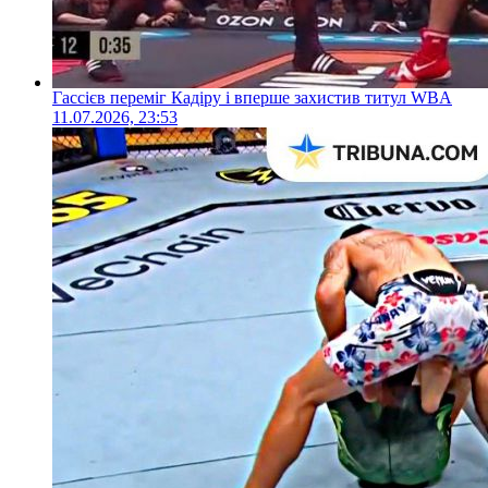
Гассієв переміг Кадіру і вперше захистив титул WBA
11.07.2026, 23:53