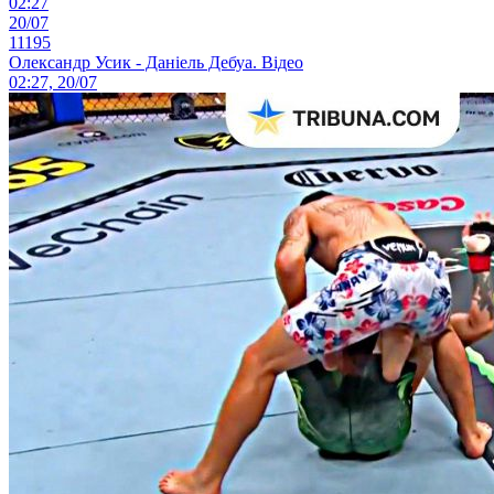
02:27
20/07
11195
Олександр Усик - Даніель Дебуа. Відео
02:27, 20/07