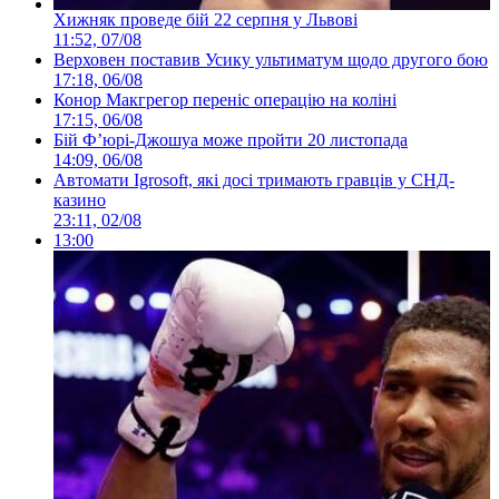
Хижняк проведе бій 22 серпня у Львові
11:52, 07/08
Верховен поставив Усику ультиматум щодо другого бою
17:18, 06/08
Конор Макгрегор переніс операцію на коліні
17:15, 06/08
Бій Ф’юрі-Джошуа може пройти 20 листопада
14:09, 06/08
Автомати Igrosoft, які досі тримають гравців у СНД-
казино
23:11, 02/08
13:00