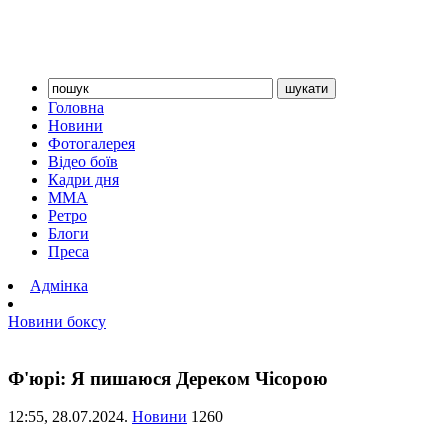
Головна
Новини
Фотогалерея
Відео боїв
Кадри дня
ММА
Ретро
Блоги
Преса
Адмінка
Новини боксу
Ф'юрі: Я пишаюся Дереком Чісорою
12:55,
28.07.2024.
Новини
1260