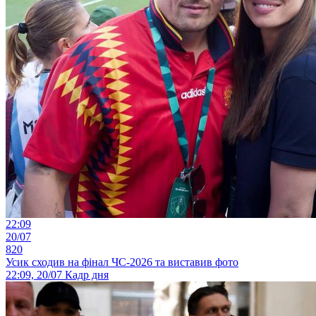
22:09
20/07
820
Усик сходив на фінал ЧС-2026 та виставив фото
22:09, 20/07
Кадр дня