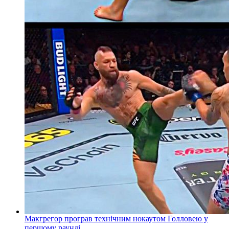
Макгрегор програв технічним нокаутом Голловею у
першому раунді