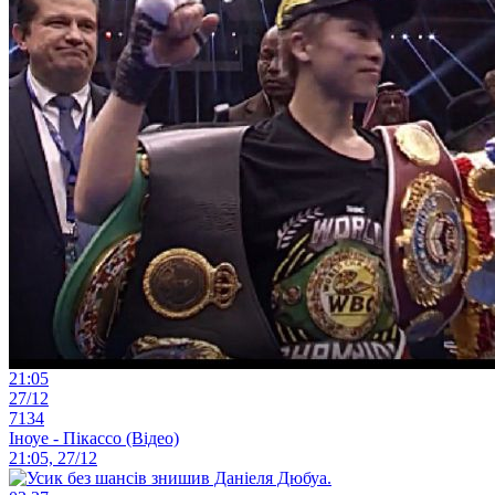
21:05
27/12
7134
Іноуе - Пікассо (Відео)
21:05, 27/12