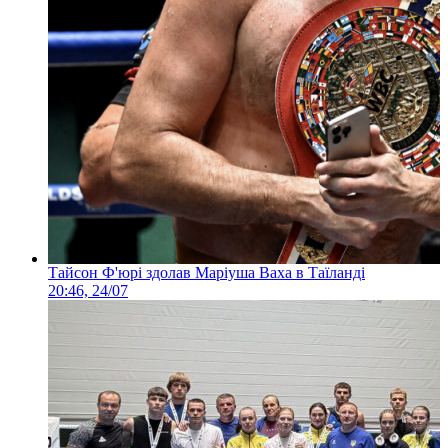
Тайсон Ф'юрі здолав Маріуша Ваха в Таїланді
20:46, 24/07