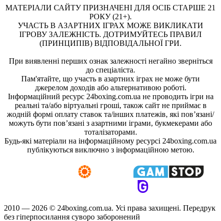
МАТЕРІАЛИ САЙТУ ПРИЗНАЧЕНІ ДЛЯ ОСІБ СТАРШЕ 21
РОКУ (21+).
УЧАСТЬ В АЗАРТНИХ ІГРАХ МОЖЕ ВИКЛИКАТИ
ІГРОВУ ЗАЛЕЖНІСТЬ. ДОТРИМУЙТЕСЬ ПРАВИЛ
(ПРИНЦИПІВ) ВІДПОВІДАЛЬНОЇ ГРИ.
При виявленні перших ознак залежності негайно зверніться
до спеціаліста.
Пам'ятайте, що участь в азартних іграх не може бути
джерелом доходів або альтернативою роботі.
Інформаційний ресурс 24boxing.com.ua не проводить ігри на
реальні та/або віртуальні гроші, також сайт не приймає в
жодній формі оплату ставок та/інших платежів, які пов’язані/
можуть бути пов’язані з азартними іграми, букмекерами або
тоталізаторами.
Будь-які матеріали на інформаційному ресурсі 24boxing.com.ua
публікуються виключно з інформаційною метою.
2010 — 2026 ©
24boxing.com.ua.
Усi права захищенi. Передрук
без гіперпосилання суворо заборонений