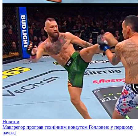
Новини
Макгрегор програв технічним нокаутом Голловею у першому
раунді