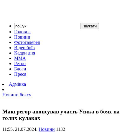
Головна
Новини
Фотогалерея
Відео боїв
Кадри дня
ММА
Ретро
Блоги
Преса
Адмінка
Новини боксу
Макгрегор анонсував участь Усика в боях на
голих кулаках
11:55,
21.07.2024.
Новини
1132