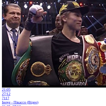
21:05
27/12
7117
Іноуе - Пікассо (Відео)