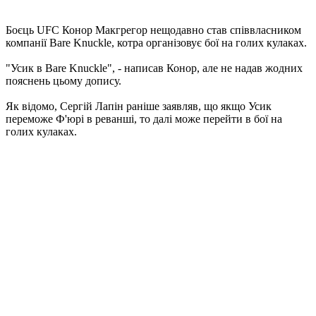
Боєць UFC Конор Макгрегор нещодавно став співвласником
компанії Bare Knuckle, котра організовує бої на голих кулаках.
"Усик в Bare Knuckle", - написав Конор, але не надав жодних
пояснень цьому допису.
Як відомо, Сергій Лапін раніше заявляв, що якщо Усик
переможе Ф'юрі в реванші, то далі може перейти в бої на
голих кулаках.