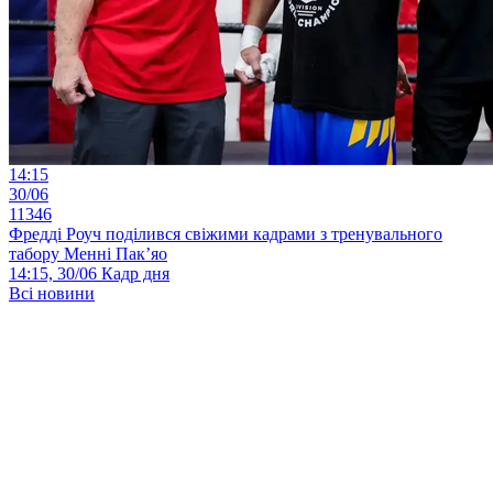
14:15
30/06
11346
Фредді Роуч поділився свіжими кадрами з тренувального
табору Менні Пак’яо
14:15, 30/06
Кадр дня
Всі новини