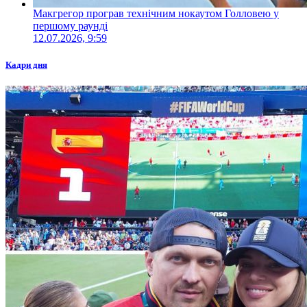
Макгрегор програв технічним нокаутом Голловею у
першому раунді
12.07.2026, 9:59
Кадри дня