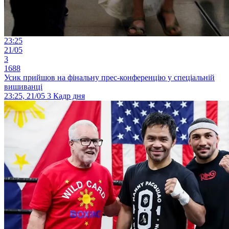
23:25
21/05
3
1688
Усик прийшов на фінальну прес-конференцію у спеціальній
вишиванці
23:25, 21/05
3
Кадр дня