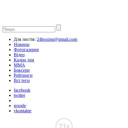
Для листів:
24boxing@gmail.com
Новини
Фотогалерея
Відео
Кадри дня
ММА
Боксери
Рейтинги
Всі теги
facebook
twitter
google
vkontakte