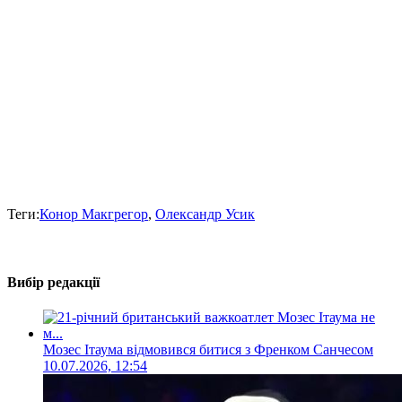
Теги:
Конор Макгрегор
,
Олександр Усик
Вибір редакції
Мозес Ітаума відмовився битися з Френком Санчесом
10.07.2026, 12:54