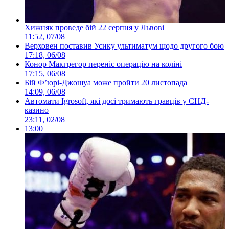
Хижняк проведе бій 22 серпня у Львові
11:52, 07/08
Верховен поставив Усику ультиматум щодо другого бою
17:18, 06/08
Конор Макгрегор переніс операцію на коліні
17:15, 06/08
Бій Ф’юрі-Джошуа може пройти 20 листопада
14:09, 06/08
Автомати Igrosoft, які досі тримають гравців у СНД-
казино
23:11, 02/08
13:00