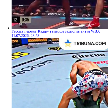
Гассієв переміг Кадіру і вперше захистив титул WBA
11.07.2026, 23:53