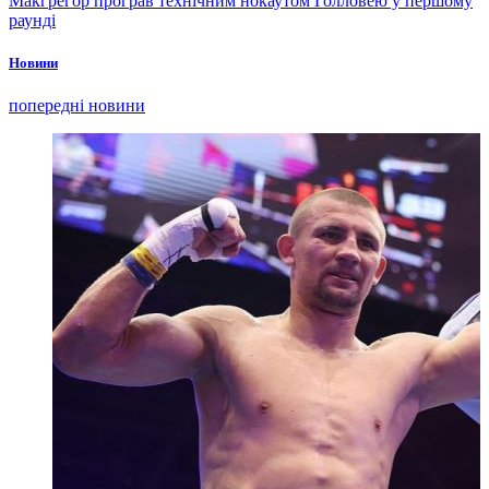
Макгрегор програв технічним нокаутом Голловею у першому
раунді
Новини
попередні новини