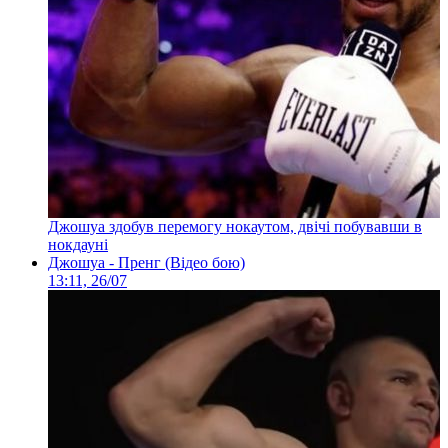
Джошуа здобув перемогу нокаутом, двічі побувавши в
нокдауні
Джошуа - Пренг (Відео бою)
13:11, 26/07