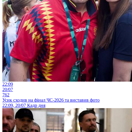
22:09
20/07
762
Усик сходив на фінал ЧС-2026 та виставив фото
22:09, 20/07
Кадр дня