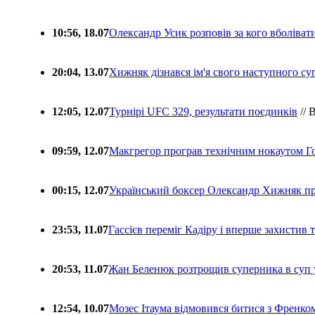
10:56, 18.07
Олександр Усик розповів за кого вболіва
20:04, 13.07
Хижняк дізнався ім'я свого наступного с
12:05, 12.07
Турнірі UFC 329, результати поєдинків
// 
09:59, 12.07
Макгрегор програв технічним нокаутом Г
00:15, 12.07
Український боксер Олександр Хижняк пр
23:53, 11.07
Гассієв переміг Кадіру і вперше захистив
20:53, 11.07
Жан Беленюк розтрощив суперника в суп
12:54, 10.07
Мозес Ітаума відмовився битися з Френко