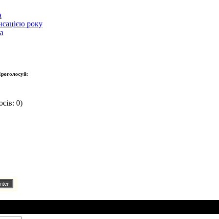
а
нсацією року
а
роголосуй:
сів: 0)