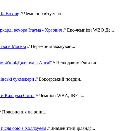
fa Boxing
// Чемпіон світу у чо...
ркарді вечора Ітаума - Хргович
// Екс-чемпіон WBO Де...
сієва в Москві
// Церемонія зважуван...
ю Ф'юрі-Джошуа в Англії
// Нещодавно з'явилис...
їнські букмекери
// Боксерський поєдин...
ти Каллума Сміта
// Чемпіон WBA, IBF т...
/ Повернення на ринг...
 після бою з Холлоуеєм
// Знаменитий ірландс...