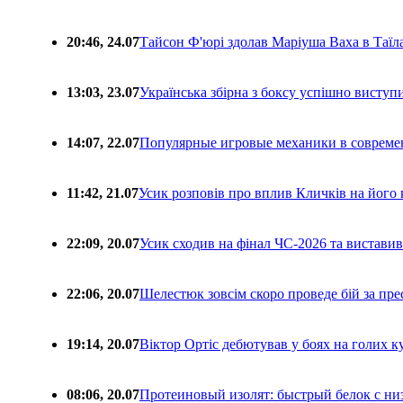
20:46, 24.07
Тайсон Ф'юрі здолав Маріуша Ваха в Таїл
13:03, 23.07
Українська збірна з боксу успішно виступ
14:07, 22.07
Популярные игровые механики в совреме
11:42, 21.07
Усик розповів про вплив Кличків на його 
22:09, 20.07
Усик сходив на фінал ЧС-2026 та вистави
22:06, 20.07
Шелестюк зовсім скоро проведе бій за п
19:14, 20.07
Віктор Ортіс дебютував у боях на голих 
08:06, 20.07
Протеиновый изолят: быстрый белок с ни