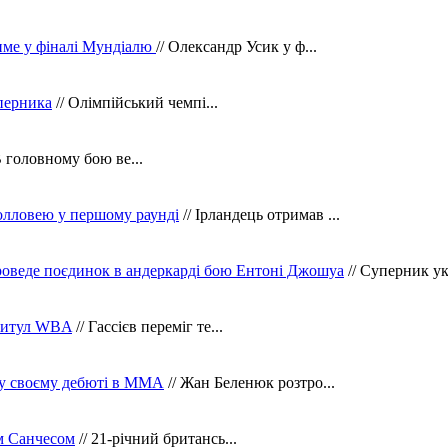
тиме у фіналі Мундіалю
// Олександр Усик у ф...
уперника
// Олімпійський чемпі...
В головному бою ве...
олловею у першому раунді
// Ірландець отримав ...
оведе поєдинок в андеркарді бою Ентоні Джошуа
// Суперник укр
 титул WBA
// Гассієв переміг те...
 у своєму дебюті в ММА
// Жан Беленюк розтро...
м Санчесом
// 21-річний британсь...