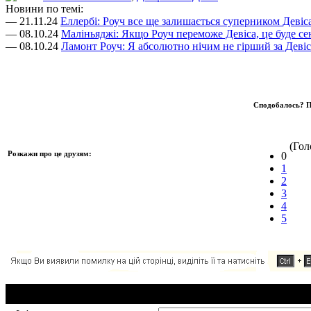
Новини по темі:
— 21.11.24
Еллербі: Роуч все ще залишається суперником Девіс
— 08.10.24
Маліньяджі: Якщо Роуч переможе Девіса, це буде се
— 08.10.24
Ламонт Роуч: Я абсолютно нічим не гірший за Девіс
Сподобалось? П
(Голо
Розкажи про це друзям:
0
1
2
3
4
5
Додавання коментаря: