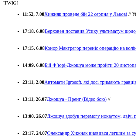
[TWIG]
11:52, 7.08
Хижняк проведе бій 22 серпня у Львові
// У
17:18, 6.08
Верховен поставив Усику ультиматум щодо
17:15, 6.08
Конор Макгрегор переніс операцію на колін
14:09, 6.08
Бій Ф’юрі-Джошуа може пройти 20 листоп
23:11, 2.08
Автомати Igrosoft, які досі тримають гравц
13:11, 26.07
Джошуа - Пренг (Відео бою)
//
13:00, 26.07
Джошуа здобув перемогу нокаутом, двічі 
23:17, 24.07
Олександр Хижняк виявився легшим за с