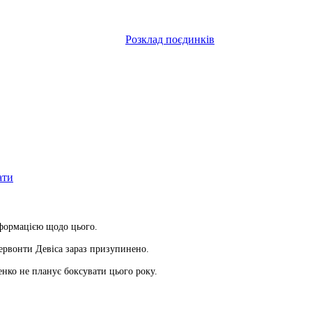
Розклад поєдинків
ати
формацією щодо цього.
ервонти Девіса зараз призупинено.
енко не планує боксувати цього року.