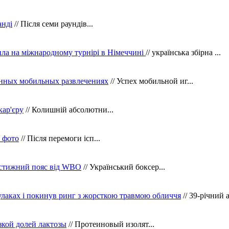
анді
// Після семи раундів...
ила на міжнародному турнірі в Німеччині
// українська збірна ...
нных мобильных развлечениях
// Успех мобильной иг...
кар'єру
// Колишній абсолютни...
в фото
// Після перемоги ісп...
рестижний пояс від WBO
// Український боксер...
кулаках і покинув ринг з жорсткою травмою обличчя
// 39-річний 
зкой долей лактозы
// Протеиновый изолят...