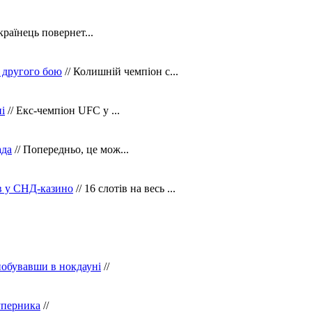
країнець повернет...
 другого бою
// Колишній чемпіон с...
і
// Екс-чемпіон UFC у ...
ада
// Попередньо, це мож...
ів у СНД-казино
// 16 слотів на весь ...
побувавши в нокдауні
//
уперника
//