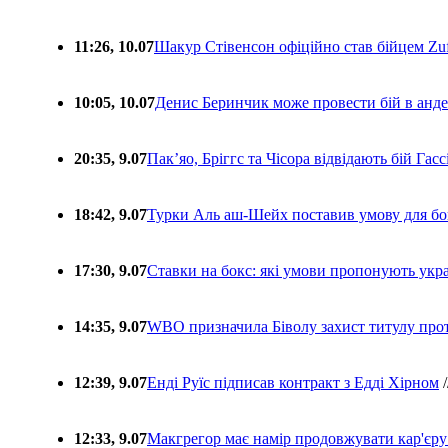
11:26, 10.07
Шакур Стівенсон офіційно став бійцем Zuf
10:05, 10.07
Денис Беринчик може провести бій в анде
20:35, 9.07
Пакʼяо, Бріггс та Чісора відвідають бій Гас
18:42, 9.07
Турки Аль аш-Шейх поставив умову для бо
17:30, 9.07
Ставки на бокс: які умови пропонують укра
14:35, 9.07
WBO призначила Біволу захист титулу про
12:39, 9.07
Енді Руїс підписав контракт з Едді Хірном
/
12:33, 9.07
Макгрегор має намір продовжувати кар'єру