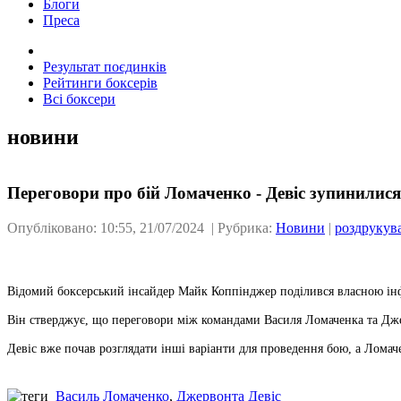
Блоги
Преса
Результат поєдинків
Рейтинги боксерів
Всі боксери
новини
Переговори про бій Ломаченко - Девіс зупинилися
Опубліковано: 10:55, 21/07/2024 | Рубрика:
Новини
|
роздрукув
Відомий боксерський інсайдер Майк Коппінджер поділився власною ін
Він стверджує, що переговори між командами Василя Ломаченка та Дж
Девіс вже почав розглядати інші варіанти для проведення бою, а Ломач
Василь Ломаченко
,
Джервонта Девіс