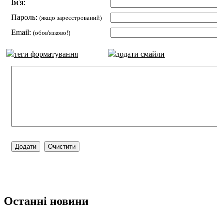
Ім'я:
Пароль:
(якщо зареєстрований)
Email:
(обов'язково!)
теги форматування
додати смайли
Останні новини