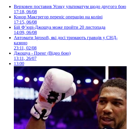
Верховен поставив Усику ультиматум щодо другого бою
17:18, 06/08
Конор Макгрегор переніс операцію на коліні
17:15, 06/08
Бій Ф’юрі-Джошуа може пройти 20 листопада
14:09, 06/08
Автомати Igrosoft, які досі тримають гравців у СНД-
казино
23:11, 02/08
Джошуа - Пренг (Відео бою)
13:11, 26/07
13:00