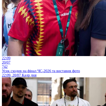
22:09
20/07
742
Усик сходив на фінал ЧС-2026 та виставив фото
22:09, 20/07
Кадр дня