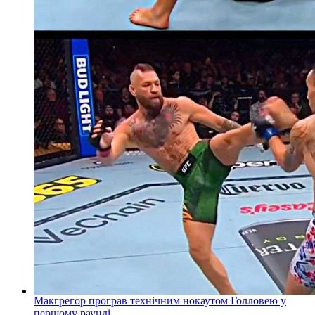
Макгрегор програв технічним нокаутом Голловею у
першому раунді