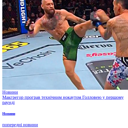
Новини
Макгрегор програв технічним нокаутом Голловею у першому
раунді
Новини
попередні новини