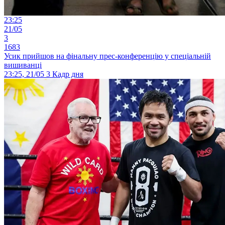
23:25
21/05
3
1683
Усик прийшов на фінальну прес-конференцію у спеціальній
вишиванці
23:25, 21/05
3
Кадр дня