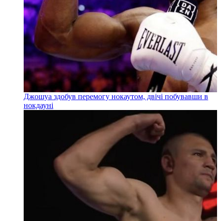
Джошуа здобув перемогу нокаутом, двічі побувавши в
нокдауні