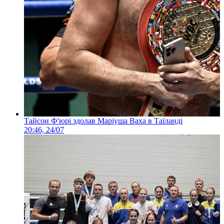
Тайсон Ф'юрі здолав Маріуша Ваха в Таїланді
20:46, 24/07