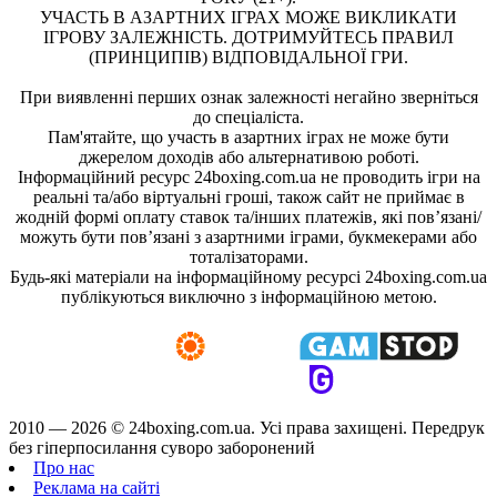
УЧАСТЬ В АЗАРТНИХ ІГРАХ МОЖЕ ВИКЛИКАТИ
ІГРОВУ ЗАЛЕЖНІСТЬ. ДОТРИМУЙТЕСЬ ПРАВИЛ
(ПРИНЦИПІВ) ВІДПОВІДАЛЬНОЇ ГРИ.
При виявленні перших ознак залежності негайно зверніться
до спеціаліста.
Пам'ятайте, що участь в азартних іграх не може бути
джерелом доходів або альтернативою роботі.
Інформаційний ресурс 24boxing.com.ua не проводить ігри на
реальні та/або віртуальні гроші, також сайт не приймає в
жодній формі оплату ставок та/інших платежів, які пов’язані/
можуть бути пов’язані з азартними іграми, букмекерами або
тоталізаторами.
Будь-які матеріали на інформаційному ресурсі 24boxing.com.ua
публікуються виключно з інформаційною метою.
2010 — 2026 ©
24boxing.com.ua.
Усi права захищенi. Передрук
без гіперпосилання суворо заборонений
Про нас
Реклама на сайті