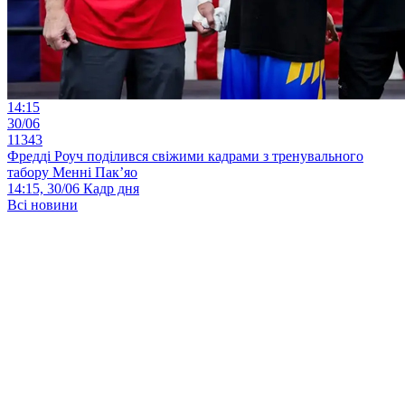
14:15
30/06
11343
Фредді Роуч поділився свіжими кадрами з тренувального
табору Менні Пак’яо
14:15, 30/06
Кадр дня
Всі новини