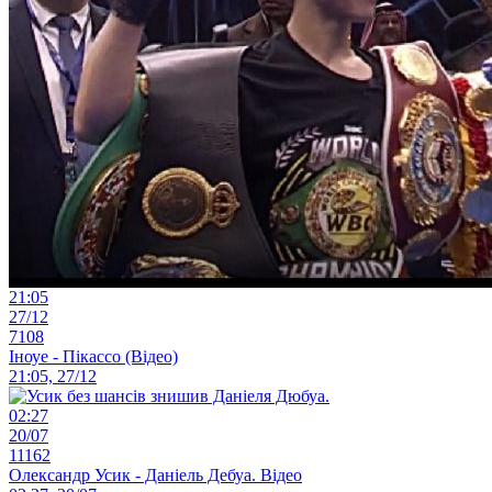
21:05
27/12
7108
Іноуе - Пікассо (Відео)
21:05, 27/12
02:27
20/07
11162
Олександр Усик - Даніель Дебуа. Відео