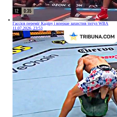
Гассієв переміг Кадіру і вперше захистив титул WBA
11.07.2026, 23:53