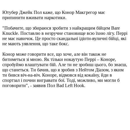
Ютубер Джейк Пол каже, що Конор Макгрегор має
припинити вживати наркотики.
"Побачите, що збираюся зробити з найкращим бійцем Bare
Knuckle. Поставлю в незручне становище всю їхню лігу. Перрі
не має навичок. Це просто скандальні ідіоти-вуличні бійці, які
не мають уявлення, що таке бокс.
Конор може говорити все, що хоче, але він також не
битиметься зі мною. Як тільки нокаутую Перрі – Коноре,
спробуймо влаштувати бій. Але ти не зробиш цього, бо знаєш,
що станеться. Ти бачив, що я зробив з Нейтом Діазом, з яким
ти бився віч-на-віч. Коноре, відмовся від кокаїну, йди в
спортзал і почни вигравати бої. Тоді, можливо, ми могли б
поговорити", - заявив Пол Bad Left Hook.