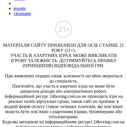
google
vkontakte
МАТЕРІАЛИ САЙТУ ПРИЗНАЧЕНІ ДЛЯ ОСІБ СТАРШЕ 21
РОКУ (21+).
УЧАСТЬ В АЗАРТНИХ ІГРАХ МОЖЕ ВИКЛИКАТИ
ІГРОВУ ЗАЛЕЖНІСТЬ. ДОТРИМУЙТЕСЬ ПРАВИЛ
(ПРИНЦИПІВ) ВІДПОВІДАЛЬНОЇ ГРИ.
При виявленні перших ознак залежності негайно зверніться
до спеціаліста.
Пам'ятайте, що участь в азартних іграх не може бути
джерелом доходів або альтернативою роботі.
Інформаційний ресурс 24boxing.com.ua не проводить ігри на
реальні та/або віртуальні гроші, також сайт не приймає в
жодній формі оплату ставок та/інших платежів, які пов’язані/
можуть бути пов’язані з азартними іграми, букмекерами або
тоталізаторами.
Будь-які матеріали на інформаційному ресурсі 24boxing.com.ua
публікуються виключно з інформаційною метою.