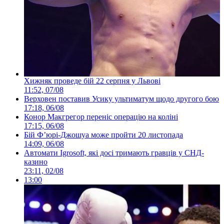
Хижняк проведе бій 22 серпня у Львові
11:52, 07/08
Верховен поставив Усику ультиматум щодо другого бою
17:18, 06/08
Конор Макгрегор переніс операцію на коліні
17:15, 06/08
Бій Ф’юрі-Джошуа може пройти 20 листопада
14:09, 06/08
Автомати Igrosoft, які досі тримають гравців у СНД-
казино
23:11, 02/08
13:00