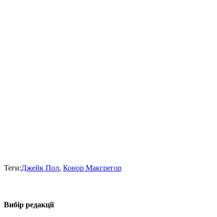
Теги:
Джейк Пол
,
Конор Макгрегор
Вибір редакції