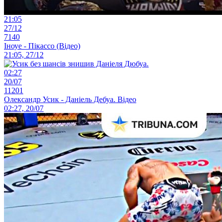
21:05
27/12
7140
Іноуе - Пікассо (Відео)
21:05, 27/12
02:27
20/07
11201
Олександр Усик - Даніель Дебуа. Відео
02:27, 20/07