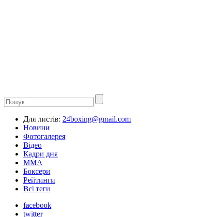
Для листів:
24boxing@gmail.com
Новини
Фотогалерея
Відео
Кадри дня
ММА
Боксери
Рейтинги
Всі теги
facebook
twitter