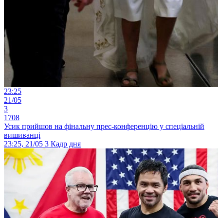
23:25
21/05
3
1708
Усик прийшов на фінальну прес-конференцію у спеціальній
вишиванці
23:25, 21/05
3
Кадр дня