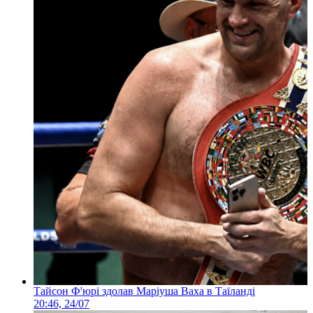
Тайсон Ф'юрі здолав Маріуша Ваха в Таїланді
20:46, 24/07