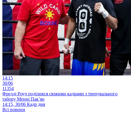
14:15
30/06
11354
Фредді Роуч поділився свіжими кадрами з тренувального
табору Менні Пак’яо
14:15, 30/06
Кадр дня
Всі новини