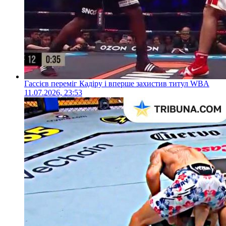
Гассієв переміг Кадіру і вперше захистив титул WBA
11.07.2026, 23:53