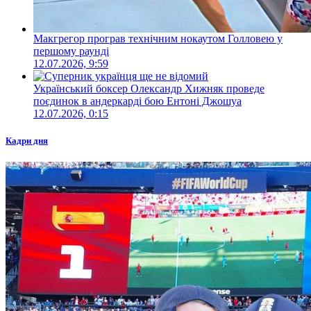
Макгрегор програв технічним нокаутом Голловею у
першому раунді
12.07.2026, 9:59
Український боксер Олександр Хижняк проведе
поєдинок в андеркарді бою Ентоні Джошуа
12.07.2026, 0:15
Кадри дня