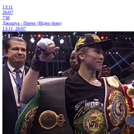
13:11
26/07
738
Джошуа - Пренг (Відео бою)
13:11, 26/07