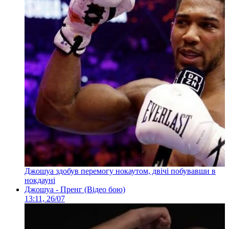
Джошуа здобув перемогу нокаутом, двічі побувавши в
нокдауні
Джошуа - Пренг (Відео бою)
13:11, 26/07