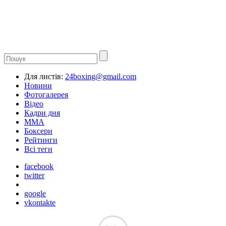
Для листів:
24boxing@gmail.com
Новини
Фотогалерея
Відео
Кадри дня
ММА
Боксери
Рейтинги
Всі теги
facebook
twitter
google
vkontakte