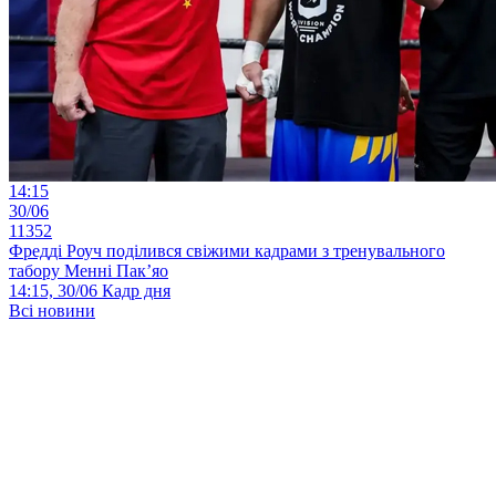
14:15
30/06
11352
Фредді Роуч поділився свіжими кадрами з тренувального
табору Менні Пак’яо
14:15, 30/06
Кадр дня
Всі новини