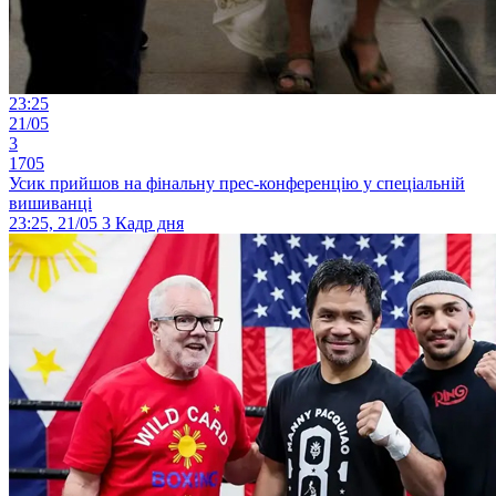
23:25
21/05
3
1705
Усик прийшов на фінальну прес-конференцію у спеціальній
вишиванці
23:25, 21/05
3
Кадр дня