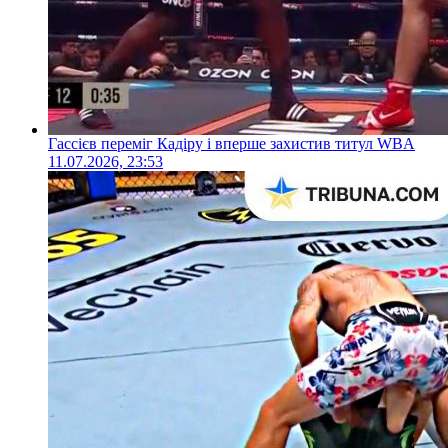
Гассієв переміг Кадіру і вперше захистив титул WBA
11.07.2026, 23:53