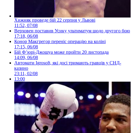
Хижняк проведе бій 22 серпня у Львові
11:52, 07/08
Верховен поставив Усику ультиматум щодо другого бою
17:18, 06/08
Конор Макгрегор переніс операцію на коліні
17:15, 06/08
Бій Ф’юрі-Джошуа може пройти 20 листопада
14:09, 06/08
Автомати Igrosoft, які досі тримають гравців у СНД-
казино
23:11, 02/08
13:00