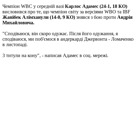
Чемпіон WBC у середній вазі
Карлос Адамес (24-1, 18 КО)
висловився про те, що чемпіон світу за версіями WBO та IBF
Жанібек Алімханули (14-0, 9 КО)
знявся з бою проти
Андрія
Михайловича.
"Сподіваюся, він скоро одужає. Після його одужання, я
сподіваюся, ми поб'ємося в андеркарді Джервонта - Ломаченко
в листопаді.
3 титули на кону", - написав Адамес в соц. мережі.