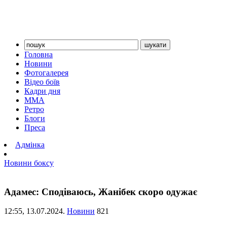
Головна
Новини
Фотогалерея
Відео боїв
Кадри дня
ММА
Ретро
Блоги
Преса
Адмінка
Новини боксу
Адамес: Сподіваюсь, Жанібек скоро одужає
12:55,
13.07.2024.
Новини
821