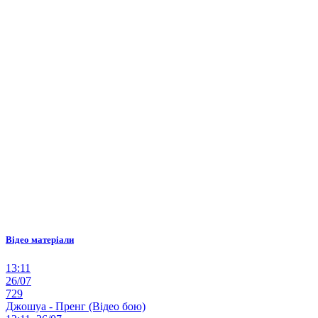
Відео матеріали
13:11
26/07
729
Джошуа - Пренг (Відео бою)