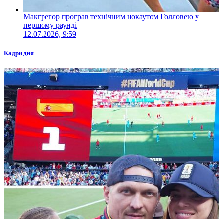
Макгрегор програв технічним нокаутом Голловею у
першому раунді
12.07.2026, 9:59
Кадри дня