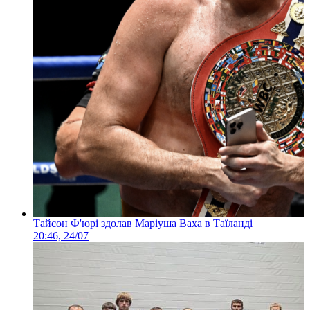
Тайсон Ф'юрі здолав Маріуша Ваха в Таїланді
20:46, 24/07