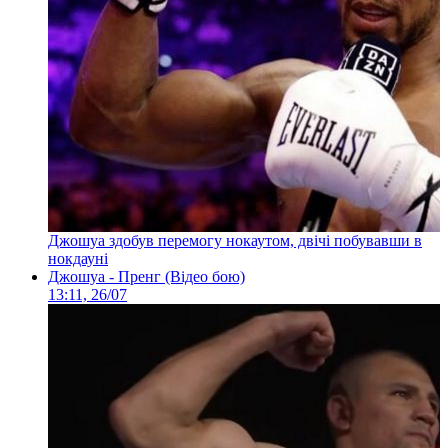
Джошуа здобув перемогу нокаутом, двічі побувавши в
нокдауні
Джошуа - Пренг (Відео бою)
13:11, 26/07