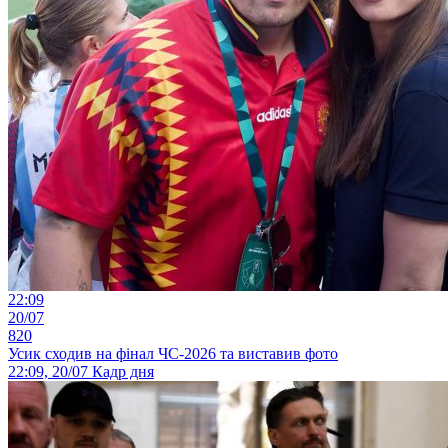
22:09
20/07
820
Усик сходив на фінал ЧС-2026 та виставив фото
22:09, 20/07
Кадр дня