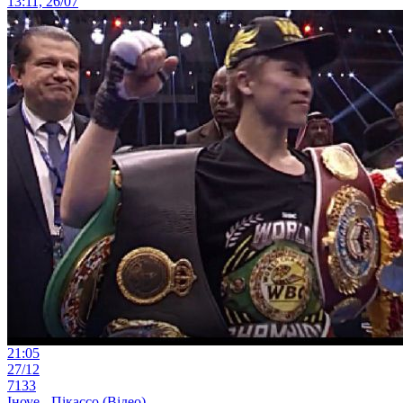
13:11, 26/07
21:05
27/12
7133
Іноуе - Пікассо (Відео)