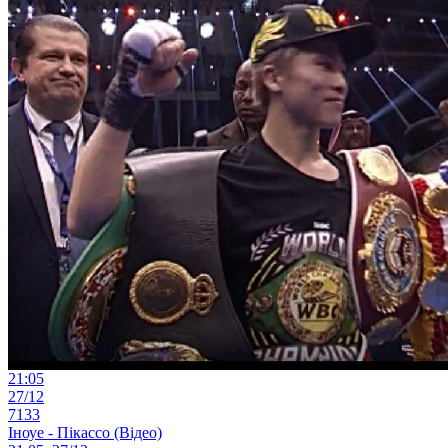
21:05
27/12
7133
Іноуе - Пікассо (Відео)