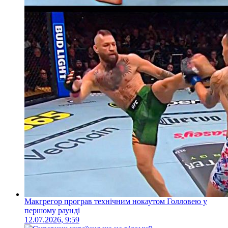
Макгрегор програв технічним нокаутом Голловею у
першому раунді
12.07.2026, 9:59