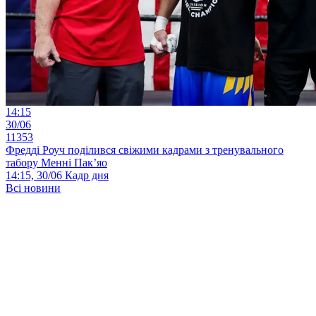
14:15
30/06
11353
Фредді Роуч поділився свіжими кадрами з тренувального
табору Менні Пак’яо
14:15, 30/06
Кадр дня
Всі новини