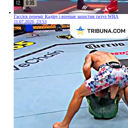
Гассієв переміг Кадіру і вперше захистив титул WBA
11.07.2026, 23:53