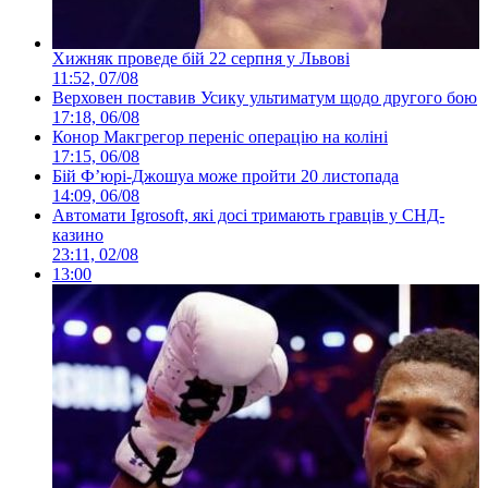
Хижняк проведе бій 22 серпня у Львові
11:52, 07/08
Верховен поставив Усику ультиматум щодо другого бою
17:18, 06/08
Конор Макгрегор переніс операцію на коліні
17:15, 06/08
Бій Ф’юрі-Джошуа може пройти 20 листопада
14:09, 06/08
Автомати Igrosoft, які досі тримають гравців у СНД-
казино
23:11, 02/08
13:00