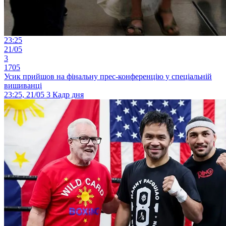
23:25
21/05
3
1705
Усик прийшов на фінальну прес-конференцію у спеціальній
вишиванці
23:25, 21/05
3
Кадр дня