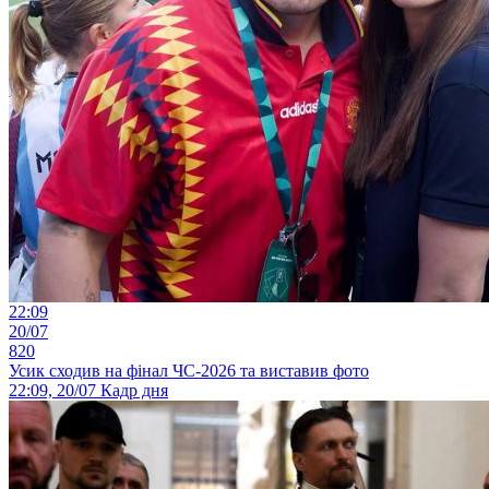
22:09
20/07
820
Усик сходив на фінал ЧС-2026 та виставив фото
22:09, 20/07
Кадр дня