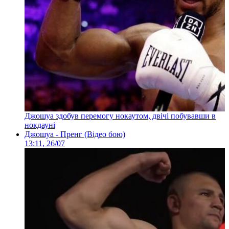
Джошуа здобув перемогу нокаутом, двічі побувавши в
нокдауні
Джошуа - Пренг (Відео бою)
13:11, 26/07