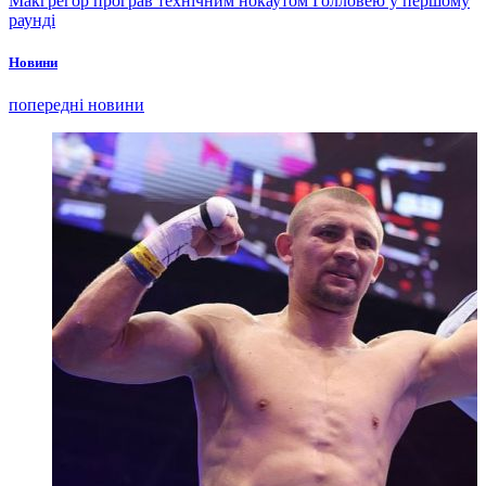
Макгрегор програв технічним нокаутом Голловею у першому
раунді
Новини
попередні новини