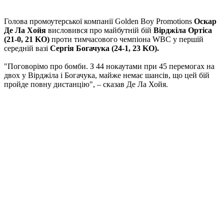
Голова промоутерської компанії Golden Boy Promotions
Оскар
Де Ла Хойя
висловився про майбутній бій
Вірджіла Ортіса
(21-0, 21 KO)
проти тимчасового чемпіона WBC у першій
середній вазі
Сергія Богачука (24-1, 23 KO).
"Поговорімо про бомби. З 44 нокаутами при 45 перемогах на
двох у Вірджіла і Богачука, майже немає шансів, що цей бій
пройде повну дистанцію", – сказав Де Ла Хойя.