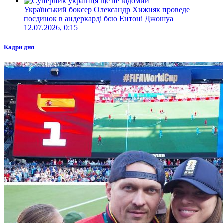
Український боксер Олександр Хижняк проведе
поєдинок в андеркарді бою Ентоні Джошуа
12.07.2026, 0:15
Кадри дня