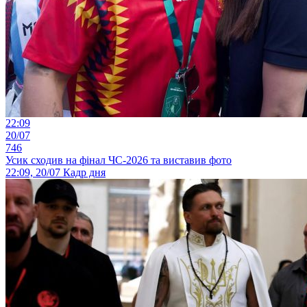
22:09
20/07
746
Усик сходив на фінал ЧС-2026 та виставив фото
22:09, 20/07
Кадр дня