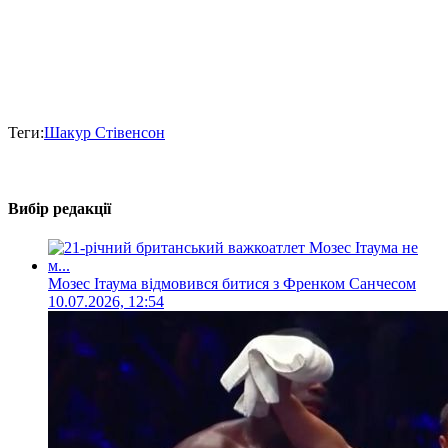
Теги:
Шакур Стівенсон
Вибір редакції
Мозес Ітаума відмовився битися з Френком Санчесом
10.07.2026, 12:54