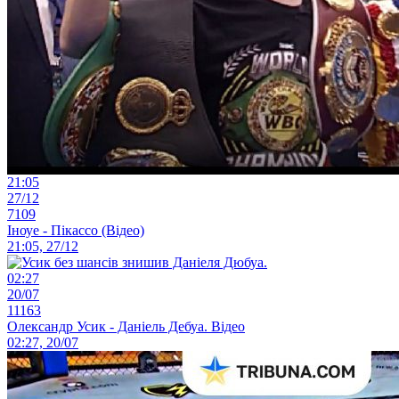
21:05
27/12
7109
Іноуе - Пікассо (Відео)
21:05, 27/12
02:27
20/07
11163
Олександр Усик - Даніель Дебуа. Відео
02:27, 20/07