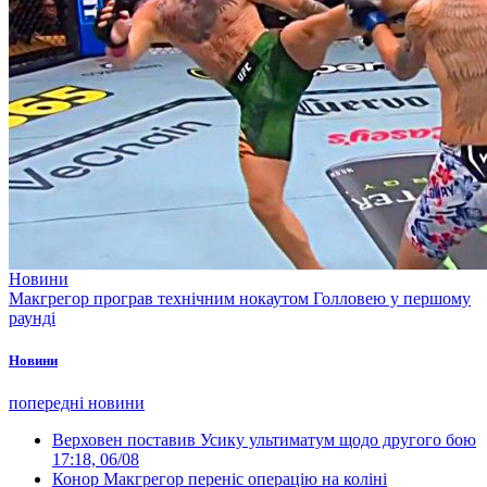
Новини
Макгрегор програв технічним нокаутом Голловею у першому
раунді
Новини
попередні новини
Верховен поставив Усику ультиматум щодо другого бою
17:18, 06/08
Конор Макгрегор переніс операцію на коліні