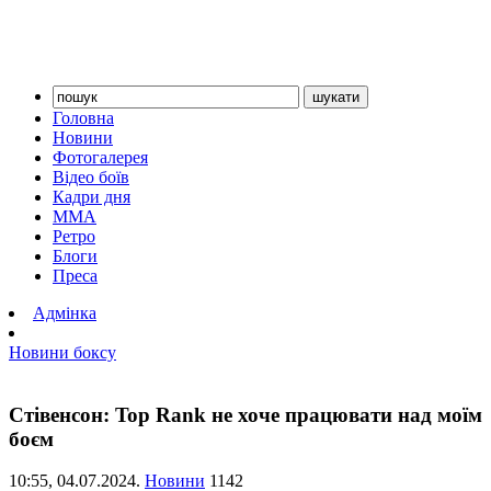
Головна
Новини
Фотогалерея
Відео боїв
Кадри дня
ММА
Ретро
Блоги
Преса
Адмінка
Новини боксу
Стівенсон: Top Rank не хоче працювати над моїм
боєм
10:55,
04.07.2024.
Новини
1142