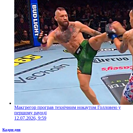
Макгрегор програв технічним нокаутом Голловею у
першому раунді
12.07.2026, 9:59
Кадри дня