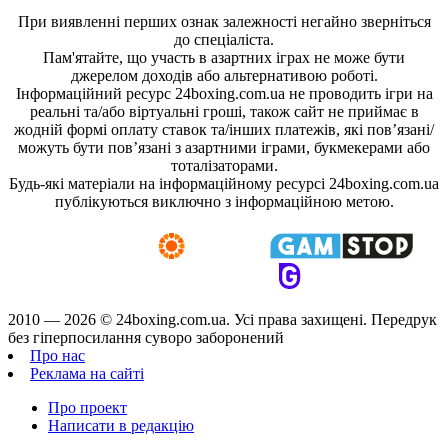
При виявленні перших ознак залежності негайно зверніться
до спеціаліста.
Пам'ятайте, що участь в азартних іграх не може бути
джерелом доходів або альтернативою роботі.
Інформаційний ресурс 24boxing.com.ua не проводить ігри на
реальні та/або віртуальні гроші, також сайт не приймає в
жодній формі оплату ставок та/інших платежів, які пов’язані/
можуть бути пов’язані з азартними іграми, букмекерами або
тоталізаторами.
Будь-які матеріали на інформаційному ресурсі 24boxing.com.ua
публікуються виключно з інформаційною метою.
2010 — 2026 ©
24boxing.com.ua.
Усi права захищенi. Передрук
без гіперпосилання суворо заборонений
Про нас
Реклама на сайті
Про проект
Написати в редакцію