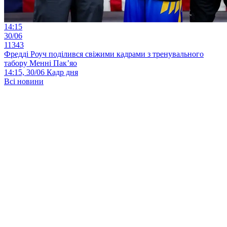
14:15
30/06
11343
Фредді Роуч поділився свіжими кадрами з тренувального
табору Менні Пак’яо
14:15, 30/06
Кадр дня
Всі новини