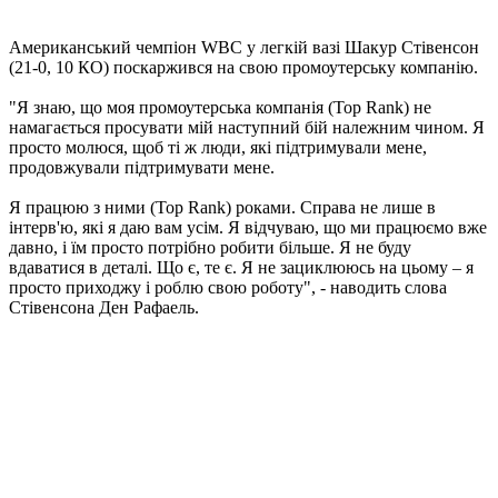
Американський чемпіон WBC у легкій вазі Шакур Стівенсон
(21-0, 10 КО) поскаржився на свою промоутерську компанію.
"Я знаю, що моя промоутерська компанія (Top Rank) не
намагається просувати мій наступний бій належним чином. Я
просто молюся, щоб ті ж люди, які підтримували мене,
продовжували підтримувати мене.
Я працюю з ними (Top Rank) роками. Справа не лише в
інтерв'ю, які я даю вам усім. Я відчуваю, що ми працюємо вже
давно, і їм просто потрібно робити більше. Я не буду
вдаватися в деталі. Що є, те є. Я не зациклююсь на цьому – я
просто приходжу і роблю свою роботу", - наводить слова
Стівенсона Ден Рафаель.