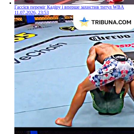
Гассієв переміг Кадіру і вперше захистив титул WBA
11.07.2026, 23:53