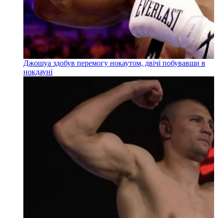
Джошуа здобув перемогу нокаутом, двічі побувавши в
нокдауні