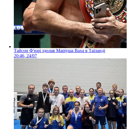
Тайсон Ф'юрі здолав Маріуша Ваха в Таїланді
20:46, 24/07