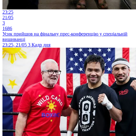
23:25
21/05
3
1686
Усик прийшов на фінальну прес-конференцію у спеціальній
вишиванці
23:25, 21/05
3
Кадр дня