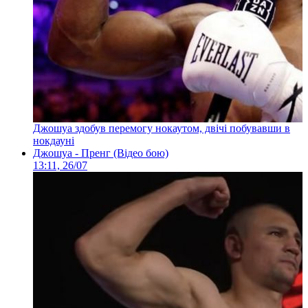
Джошуа здобув перемогу нокаутом, двічі побувавши в
нокдауні
Джошуа - Пренг (Відео бою)
13:11, 26/07