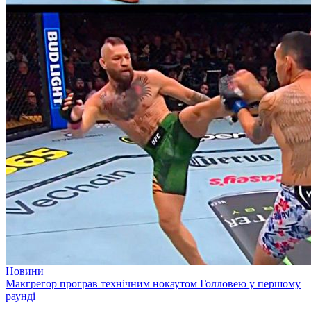
Новини
Макгрегор програв технічним нокаутом Голловею у першому
раунді