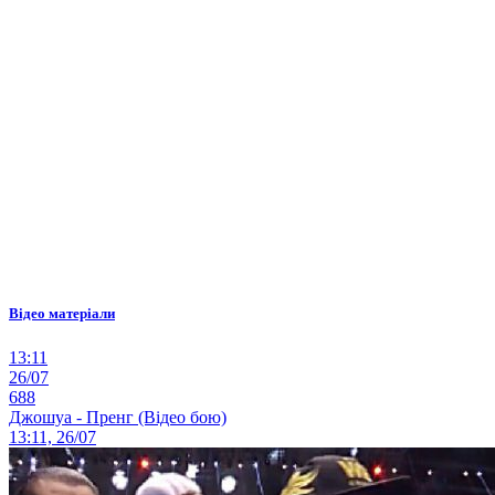
Відео матеріали
13:11
26/07
688
Джошуа - Пренг (Відео бою)
13:11, 26/07