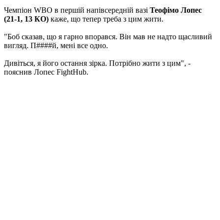
Чемпіон WBO в першій напівсередній вазі
Теофімо Лопес
(21-1, 13 КО)
каже, що тепер треба з цим жити.
"Боб сказав, що я гарно впорався. Він мав не надто щасливий
вигляд. П####й, мені все одно.
Дивіться, я його остання зірка. Потрібно жити з цим", -
пояснив Лопес FightHub.