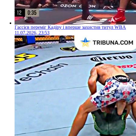
Гассієв переміг Кадіру і вперше захистив титул WBA
11.07.2026, 23:53