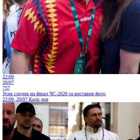
22:09
20/07
757
Усик сходив на фінал ЧС-2026 та виставив фото
22:09, 20/07
Кадр дня