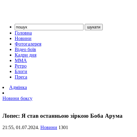
Головна
Новини
Фотогалерея
Відео боїв
Кадри дня
ММА
Ретро
Блоги
Преса
Адмінка
Новини боксу
Лопес: Я став останньою зіркою Боба Арума
21:55,
01.07.2024.
Новини
1301