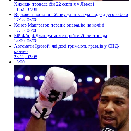
Хижняк проведе бій 22 серпня у Львові
11:52, 07/08
Верховен поставив Усику ультиматум щодо другого бою
17:18, 06/08
Конор Макгрегор переніс операцію на коліні
17:15, 06/08
Бій Ф’юрі-Джошуа може пройти 20 листопада
14:09, 06/08
Автомати Igrosoft, які досі тримають гравців у СНД-
казино
23:11, 02/08
13:00