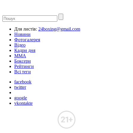
Для листів:
24boxing@gmail.com
Новини
Фотогалерея
Відео
Кадри дня
ММА
Боксери
Рейтинги
Всі теги
facebook
twitter
google
vkontakte