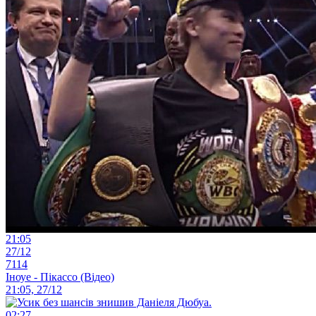
21:05
27/12
7114
Іноуе - Пікассо (Відео)
21:05, 27/12
02:27