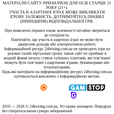
МАТЕРІАЛИ САЙТУ ПРИЗНАЧЕНІ ДЛЯ ОСІБ СТАРШЕ 21
РОКУ (21+).
УЧАСТЬ В АЗАРТНИХ ІГРАХ МОЖЕ ВИКЛИКАТИ
ІГРОВУ ЗАЛЕЖНІСТЬ. ДОТРИМУЙТЕСЬ ПРАВИЛ
(ПРИНЦИПІВ) ВІДПОВІДАЛЬНОЇ ГРИ.
При виявленні перших ознак залежності негайно зверніться
до спеціаліста.
Пам'ятайте, що участь в азартних іграх не може бути
джерелом доходів або альтернативою роботі.
Інформаційний ресурс 24boxing.com.ua не проводить ігри на
реальні та/або віртуальні гроші, також сайт не приймає в
жодній формі оплату ставок та/інших платежів, які пов’язані/
можуть бути пов’язані з азартними іграми, букмекерами або
тоталізаторами.
Будь-які матеріали на інформаційному ресурсі 24boxing.com.ua
публікуються виключно з інформаційною метою.
2010 — 2026 ©
24boxing.com.ua.
Усi права захищенi. Передрук
без гіперпосилання суворо заборонений