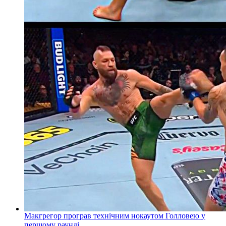
Макгрегор програв технічним нокаутом Голловею у
першому раунді