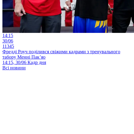
14:15
30/06
11345
Фредді Роуч поділився свіжими кадрами з тренувального
табору Менні Пак’яо
14:15, 30/06
Кадр дня
Всі новини