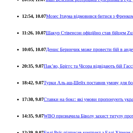
12:54, 10.07
Мозес Ітаума відмовився битися з Френко
11:26, 10.07
Шакур Стівенсон офіційно став бійцем Zuf
10:05, 10.07
Денис Беринчик може провести бій в анде
20:35, 9.07
Пакʼяо, Бріггс та Чісора відвідають бій Гас
18:42, 9.07
Турки Аль аш-Шейх поставив умову для бо
17:30, 9.07
Ставки на бокс: які умови пропонують укра
14:35, 9.07
WBO призначила Біволу захист титулу про
12:39, 9.07
Енді Руїс підписав контракт з Едді Хірном
/