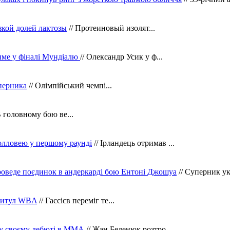
зкой долей лактозы
// Протеиновый изолят...
тиме у фіналі Мундіалю
// Олександр Усик у ф...
уперника
// Олімпійський чемпі...
В головному бою ве...
олловею у першому раунді
// Ірландець отримав ...
оведе поєдинок в андеркарді бою Ентоні Джошуа
// Суперник укр
 титул WBA
// Гассієв переміг те...
 у своєму дебюті в ММА
// Жан Беленюк розтро...