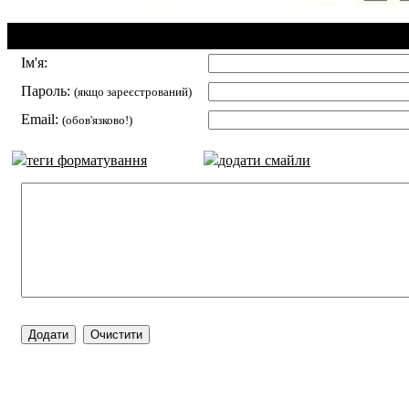
Додавання коментаря:
Ім'я:
Пароль:
(якщо зареєстрований)
Email:
(обов'язково!)
теги форматування
додати смайли