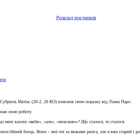
Розклад поєдинків
ати
Субріель Матіас (20-2, 20 КО) пояснив свою поразку від Ліама Паро.
онав свою роботу.
о мені казати «якби», «але», «можливо»? Що сталося, те сталося.
епостійний боєць. Вони – мої очі за межами рингу, але я вже старий і р