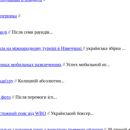
уперника
//
анді
// Після семи раундів...
ила на міжнародному турнірі в Німеччині
// українська збірна ...
нных мобильных развлечениях
// Успех мобильной иг...
кар'єру
// Колишній абсолютни...
в фото
// Після перемоги ісп...
рестижний пояс від WBO
// Український боксер...
кулаках і покинув ринг з жорсткою травмою обличчя
// 39-річний 