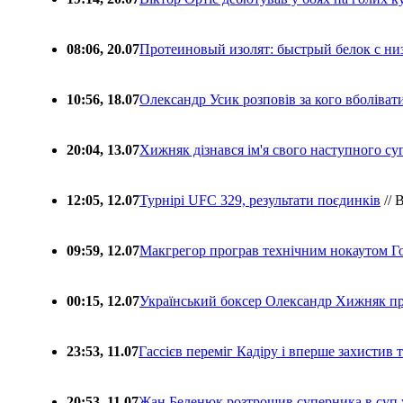
08:06, 20.07
Протеиновый изолят: быстрый белок с ни
10:56, 18.07
Олександр Усик розповів за кого вболіва
20:04, 13.07
Хижняк дізнався ім'я свого наступного с
12:05, 12.07
Турнірі UFC 329, результати поєдинків
// 
09:59, 12.07
Макгрегор програв технічним нокаутом Г
00:15, 12.07
Український боксер Олександр Хижняк пр
23:53, 11.07
Гассієв переміг Кадіру і вперше захистив
20:53, 11.07
Жан Беленюк розтрощив суперника в суп