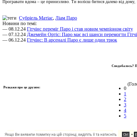
Програвати вдома – це принизливо. Ти волієш битися далеко від дому, к
Субріель Матіас
,
Ліам Паро
Новини по темі:
— 08.12.24
Гітчінс переміг Паро і став новим чемпіоном світу
— 07.12.24
Джемейн Ортіс: Паро має всі шанси перемогти Гітч
— 06.12.24
Гітчінс: В арсеналі Паро є лише один трюк
Сподобалось? П
(Голо
Розкажи про це друзям:
0
1
2
3
4
5