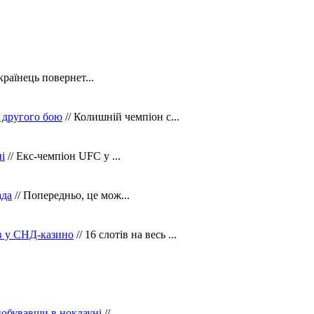
країнець повернет...
 другого бою
// Колишній чемпіон с...
і
// Екс-чемпіон UFC у ...
ада
// Попередньо, це мож...
ів у СНД-казино
// 16 слотів на весь ...
побувавши в нокдауні
//