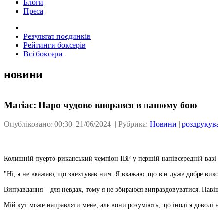
Блоги
Преса
Результат поєдинків
Рейтинги боксерів
Всі боксери
новини
Матіас: Паро чудово впорався в нашому бою
Опубліковано: 00:30, 21/06/2024 | Рубрика:
Новини
|
роздрукув
Колишній пуерто-риканський чемпіон IBF у першій напівсередній вазі 
"Ні, я не вважаю, що знехтував ним. Я вважаю, що він дуже добре вик
Виправдання – для невдах, тому я не збираюся виправдовуватися. Навіщ
Мій кут може направляти мене, але вони розуміють, що іноді я доволі н