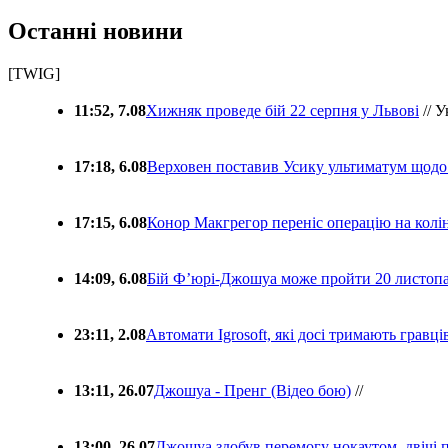
Останні новини
[TWIG]
11:52, 7.08
Хижняк проведе бій 22 серпня у Львові
// У
17:18, 6.08
Верховен поставив Усику ультиматум щодо
17:15, 6.08
Конор Макгрегор переніс операцію на колін
14:09, 6.08
Бій Ф’юрі-Джошуа може пройти 20 листоп
23:11, 2.08
Автомати Igrosoft, які досі тримають гравц
13:11, 26.07
Джошуа - Пренг (Відео бою)
//
13:00, 26.07
Джошуа здобув перемогу нокаутом, двічі 