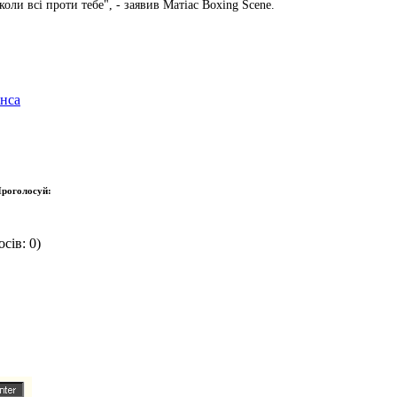
оли всі проти тебе", - заявив Матіас Boxing Scene.
інса
роголосуй:
сів: 0)