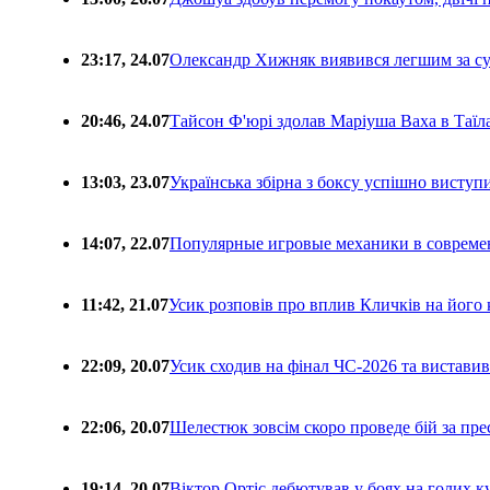
23:17, 24.07
Олександр Хижняк виявився легшим за с
20:46, 24.07
Тайсон Ф'юрі здолав Маріуша Ваха в Таїл
13:03, 23.07
Українська збірна з боксу успішно виступ
14:07, 22.07
Популярные игровые механики в совреме
11:42, 21.07
Усик розповів про вплив Кличків на його 
22:09, 20.07
Усик сходив на фінал ЧС-2026 та вистави
22:06, 20.07
Шелестюк зовсім скоро проведе бій за п
19:14, 20.07
Віктор Ортіс дебютував у боях на голих 