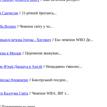
м Санчесом
// 21-річний британсь...
fa Boxing
// Чемпіон світу у чо...
ркарді вечора Ітаума - Хргович
// Екс-чемпіон WBO Де...
сієва в Москві
// Церемонія зважуван...
ю Ф'юрі-Джошуа в Англії
// Нещодавно з'явилис...
їнські букмекери
// Боксерський поєдин...
ти Каллума Сміта
// Чемпіон WBA, IBF т...
/ Повернення на ринг...