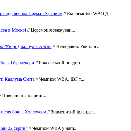
ркарді вечора Ітаума - Хргович
// Екс-чемпіон WBO Де...
сієва в Москві
// Церемонія зважуван...
ю Ф'юрі-Джошуа в Англії
// Нещодавно з'явилис...
їнські букмекери
// Боксерський поєдин...
ти Каллума Сміта
// Чемпіон WBA, IBF т...
/ Повернення на ринг...
 після бою з Холлоуеєм
// Знаменитий ірландс...
бій 22 серпня
// Чемпіон WBA у напі...