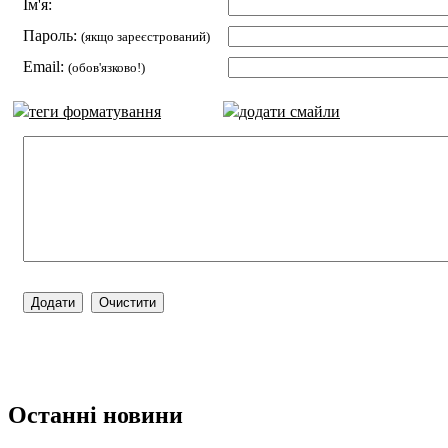
Ім'я:
Пароль:
(якщо зареєстрований)
Email:
(обов'язково!)
теги форматування
додати смайли
Останні новини