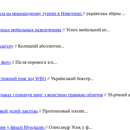
ила на міжнародному турнірі в Німеччині
// українська збірна ...
нных мобильных развлечениях
// Успех мобильной иг...
кар'єру
// Колишній абсолютни...
в фото
// Після перемоги ісп...
рестижний пояс від WBO
// Український боксер...
кулаках і покинув ринг з жорсткою травмою обличчя
// 39-річний 
зкой долей лактозы
// Протеиновый изолят...
тиме у фіналі Мундіалю
// Олександр Усик у ф...