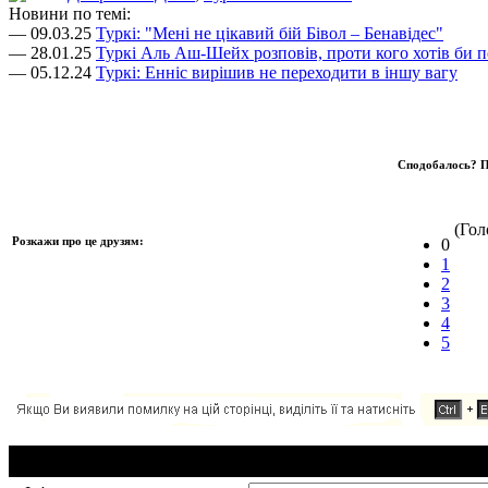
Новини по темі:
— 09.03.25
Туркі: "Мені не цікавий бій Бівол – Бенавідес"
— 28.01.25
Туркі Аль Аш-Шейх розповів, проти кого хотів би п
— 05.12.24
Туркі: Енніс вирішив не переходити в іншу вагу
Сподобалось? П
(Голо
Розкажи про це друзям:
0
1
2
3
4
5
Додавання коментаря: