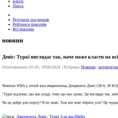
Блоги
Преса
Результат поєдинків
Рейтинги боксерів
Всі боксери
новини
Девіс: Туркі виглядає так, наче може класти на вс
Опубліковано: 01:45, 18/06/2024 | Рубрика:
Новини
|
роздрукув
Чемпіон WBA у легкій вазі американець Джервонта Девіс (30-0, 28 KO)
"Туркі відчуває, що має владу, тому що має гроші. Це виглядає так, ніб
Чи це добре для спорту? Я не знаю. Тож він хоче зібрати усіх? Це чудово.
Джервонта Девіс
,
Туркі Аль аш-Шейх