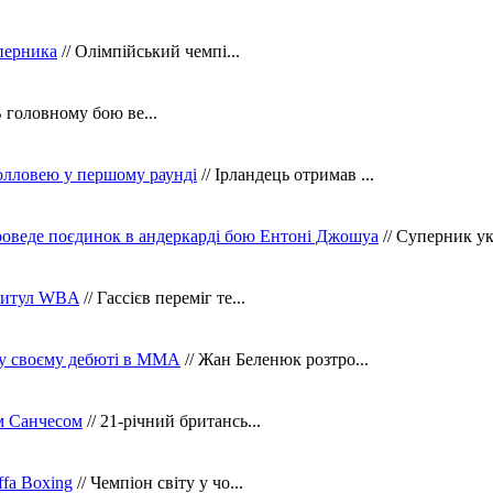
уперника
// Олімпійський чемпі...
В головному бою ве...
олловею у першому раунді
// Ірландець отримав ...
оведе поєдинок в андеркарді бою Ентоні Джошуа
// Суперник укр
 титул WBA
// Гассієв переміг те...
 у своєму дебюті в ММА
// Жан Беленюк розтро...
м Санчесом
// 21-річний британсь...
fa Boxing
// Чемпіон світу у чо...