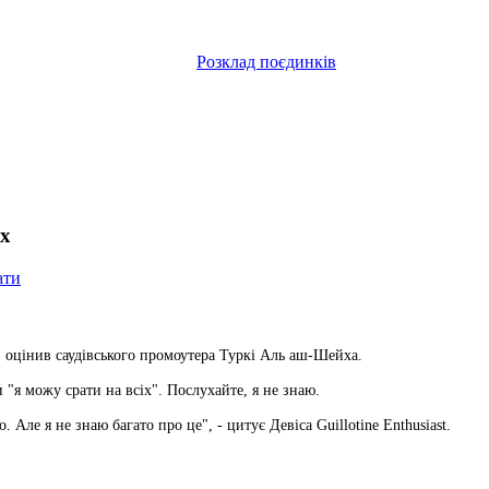
Розклад поєдинків
іх
ати
 оцінив саудівського промоутера Туркі Аль аш-Шейха.
и "я можу срати на всіх". Послухайте, я не знаю.
 Але я не знаю багато про це", - цитує Девіса Guillotine Enthusiast.