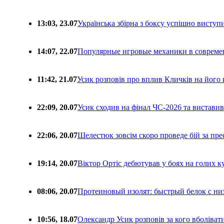
13:03, 23.07
Українська збірна з боксу успішно виступ
14:07, 22.07
Популярные игровые механики в совреме
11:42, 21.07
Усик розповів про вплив Кличків на його 
22:09, 20.07
Усик сходив на фінал ЧС-2026 та вистави
22:06, 20.07
Шелестюк зовсім скоро проведе бій за п
19:14, 20.07
Віктор Ортіс дебютував у боях на голих 
08:06, 20.07
Протеиновый изолят: быстрый белок с ни
10:56, 18.07
Олександр Усик розповів за кого вболіва