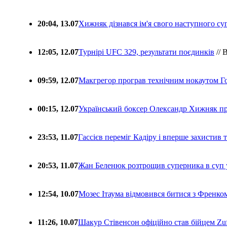
20:04, 13.07
Хижняк дізнався ім'я свого наступного с
12:05, 12.07
Турнірі UFC 329, результати поєдинків
// 
09:59, 12.07
Макгрегор програв технічним нокаутом Г
00:15, 12.07
Український боксер Олександр Хижняк пр
23:53, 11.07
Гассієв переміг Кадіру і вперше захистив
20:53, 11.07
Жан Беленюк розтрощив суперника в суп
12:54, 10.07
Мозес Ітаума відмовився битися з Френко
11:26, 10.07
Шакур Стівенсон офіційно став бійцем Zuf