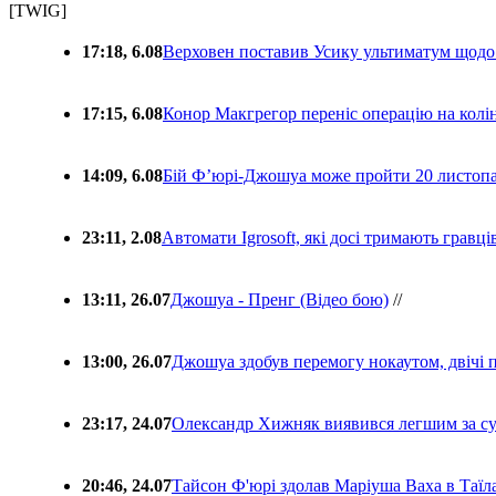
[TWIG]
17:18, 6.08
Верховен поставив Усику ультиматум щодо
17:15, 6.08
Конор Макгрегор переніс операцію на колін
14:09, 6.08
Бій Ф’юрі-Джошуа може пройти 20 листоп
23:11, 2.08
Автомати Igrosoft, які досі тримають гравц
13:11, 26.07
Джошуа - Пренг (Відео бою)
//
13:00, 26.07
Джошуа здобув перемогу нокаутом, двічі 
23:17, 24.07
Олександр Хижняк виявився легшим за с
20:46, 24.07
Тайсон Ф'юрі здолав Маріуша Ваха в Таїл