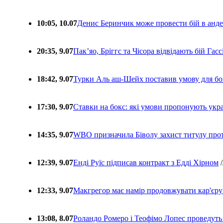
10:05, 10.07
Денис Беринчик може провести бій в анде
20:35, 9.07
Пакʼяо, Бріггс та Чісора відвідають бій Гас
18:42, 9.07
Турки Аль аш-Шейх поставив умову для бо
17:30, 9.07
Ставки на бокс: які умови пропонують укра
14:35, 9.07
WBO призначила Біволу захист титулу про
12:39, 9.07
Енді Руїс підписав контракт з Едді Хірном
/
12:33, 9.07
Макгрегор має намір продовжувати кар'єру
13:08, 8.07
Роландо Ромеро і Теофімо Лопес проведуть 