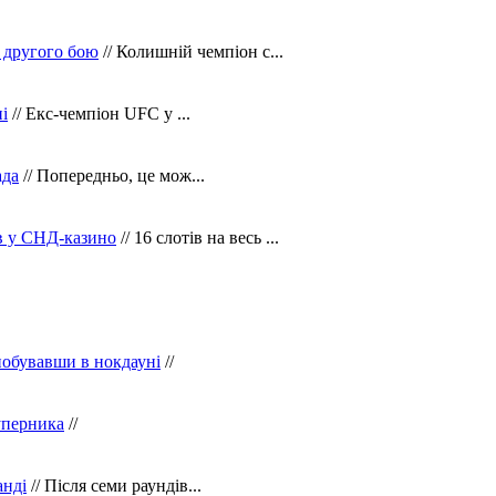
 другого бою
// Колишній чемпіон с...
і
// Екс-чемпіон UFC у ...
ада
// Попередньо, це мож...
ів у СНД-казино
// 16 слотів на весь ...
побувавши в нокдауні
//
уперника
//
анді
// Після семи раундів...