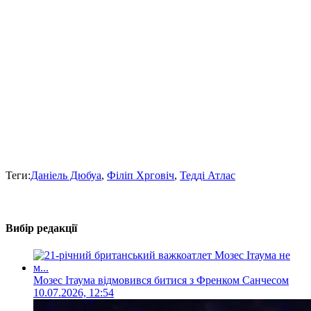
Теги:
Даніель Дюбуа
,
Філіп Хрговіч
,
Тедді Атлас
Вибір редакції
Мозес Ітаума відмовився битися з Френком Санчесом
10.07.2026, 12:54