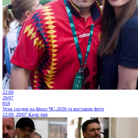
22:09
20/07
818
Усик сходив на фінал ЧС-2026 та виставив фото
22:09, 20/07
Кадр дня