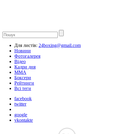
Для листів:
24boxing@gmail.com
Новини
Фотогалерея
Відео
Кадри дня
ММА
Боксери
Рейтинги
Всі теги
facebook
twitter
google
vkontakte