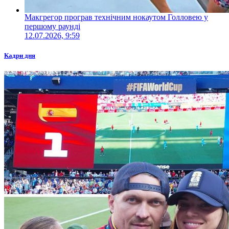
Макгрегор програв технічним нокаутом Голловею у
першому раунді
12.07.2026, 9:59
Кадри дня