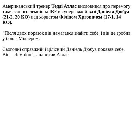
Американський тренер
Тедді Атлас
висловився про перемогу
тимчасового чемпіона IBF в суперважкій вазі
Даніеля Дюбуа
(21-2, 20 КО)
над хорватом
Філіпом Хрговичем (17-1, 14
КО).
"Після двох поразок він намагався знайти себе, і він це зробив
у бою з Міллером.
Сьогодні справжній і цілісний Даніель Дюбуа показав себе.
Він – Чемпіон", - написав Атлас.