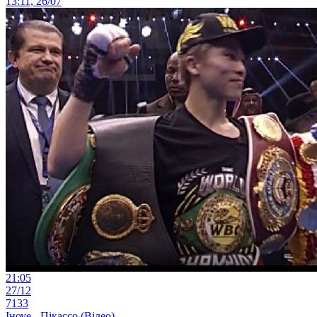
13:11, 26/07
21:05
27/12
7133
Іноуе - Пікассо (Відео)