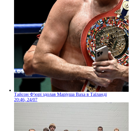
Тайсон Ф'юрі здолав Маріуша Ваха в Таїланді
20:46, 24/07