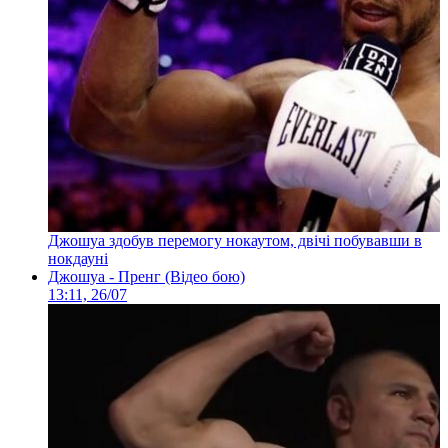
Джошуа здобув перемогу нокаутом, двічі побувавши в
нокдауні
Джошуа - Пренг (Відео бою)
13:11, 26/07