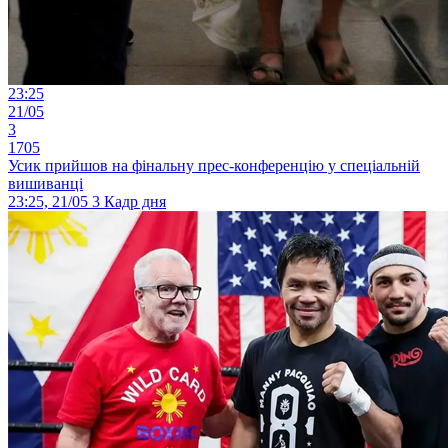
23:25
21/05
3
1705
Усик прийшов на фінальну прес-конференцію у спеціальній
вишиванці
23:25, 21/05
3
Кадр дня