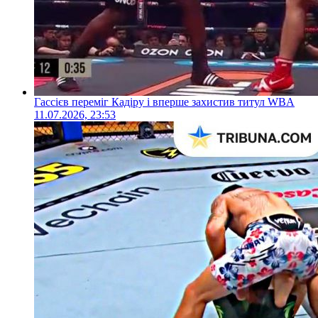
Гассієв переміг Кадіру і вперше захистив титул WBA
11.07.2026, 23:53