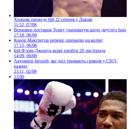
Хижняк проведе бій 22 серпня у Львові
11:52, 07/08
Верховен поставив Усику ультиматум щодо другого бою
17:18, 06/08
Конор Макгрегор переніс операцію на коліні
17:15, 06/08
Бій Ф’юрі-Джошуа може пройти 20 листопада
14:09, 06/08
Автомати Igrosoft, які досі тримають гравців у СНД-
казино
23:11, 02/08
13:00