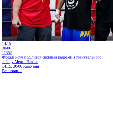
14:15
30/06
11352
Фредді Роуч поділився свіжими кадрами з тренувального
табору Менні Пак’яо
14:15, 30/06
Кадр дня
Всі новини