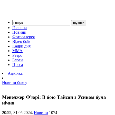
Головна
Новини
Фотогалерея
Відео боїв
Кадри дня
ММА
Ретро
Блоги
Преса
Адмінка
Новини боксу
Менеджер Ф'юрі: В бою Тайсон з Усиком була
нічия
20:55,
31.05.2024.
Новини
1074