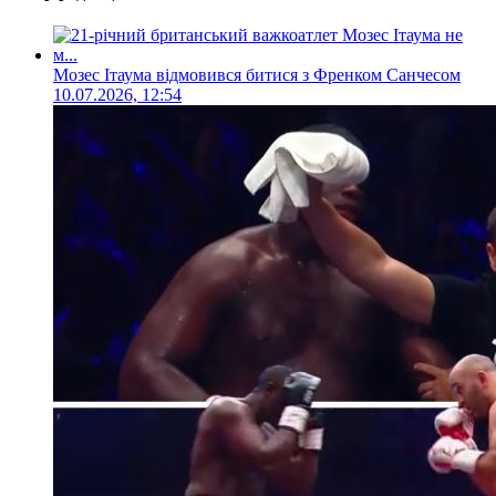
Мозес Ітаума відмовився битися з Френком Санчесом
10.07.2026, 12:54