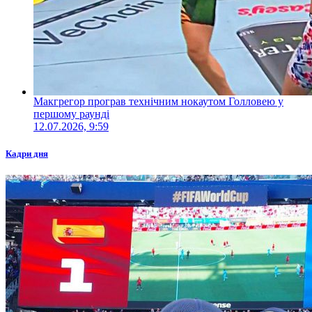
Макгрегор програв технічним нокаутом Голловею у
першому раунді
12.07.2026, 9:59
Кадри дня