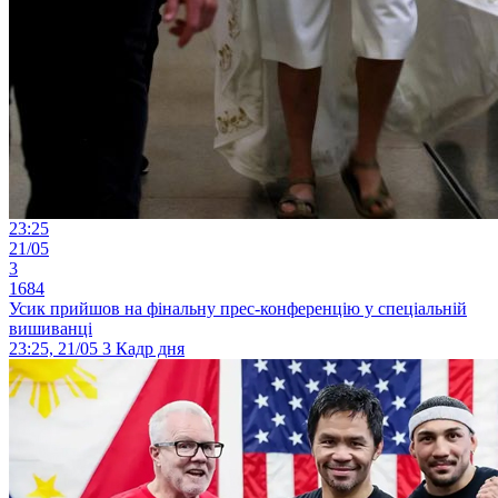
23:25
21/05
3
1684
Усик прийшов на фінальну прес-конференцію у спеціальній
вишиванці
23:25, 21/05
3
Кадр дня