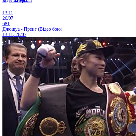
Відео матеріали
13:11
26/07
681
Джошуа - Пренг (Відео бою)
13:11, 26/07