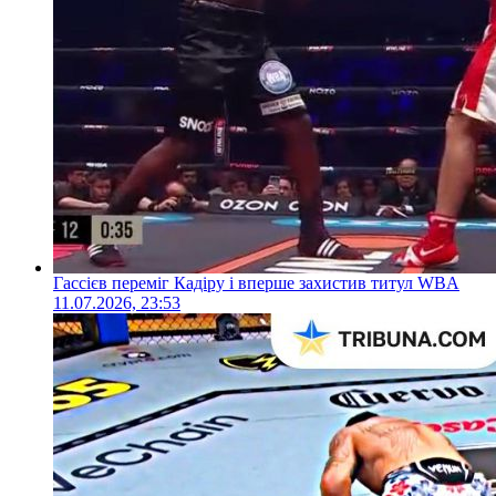
Гассієв переміг Кадіру і вперше захистив титул WBA
11.07.2026, 23:53