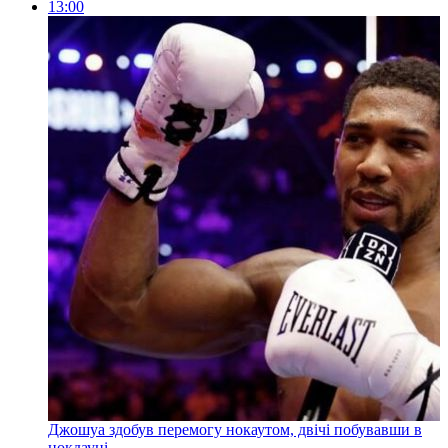
13:00
Джошуа здобув перемогу нокаутом, двічі побувавши в
нокдауні