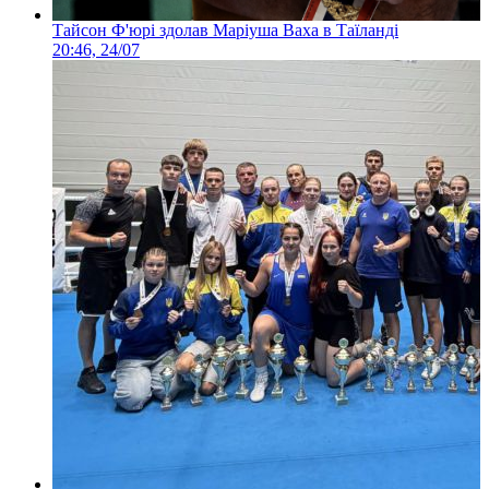
Тайсон Ф'юрі здолав Маріуша Ваха в Таїланді
20:46, 24/07