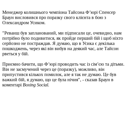
Менеджер колишнього чемпіона Тайсона Ф’юрі Спенсер
Браун висловився про поразку свого клієнта в бою з
Олександром Усиком.
"Реванш був запланований, ми підписали це, очевидно, нам
потрібно було подивитися, як пройде перший бій і щоб ніхто
серйозно не постраждав. Я думаю, що в Усика є декілька
пошкоджень, через які він вибув на деякий час, але Тайсон
рветься у бій.
Приємно бачити, що Ф’юрі проводить час із сім’єю та дітьми.
Він не засмучений через це (поразку), можливо, він
припустився кількох помилок, але я так не думаю. Це був
важкий бій, я думаю, що це була нічия", - сказав Браун в
коментарі
Boxing Social.