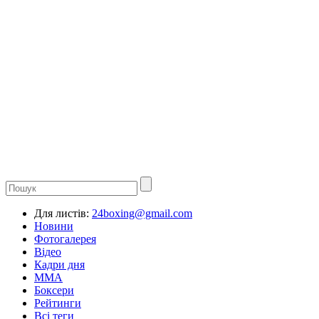
Для листів:
24boxing@gmail.com
Новини
Фотогалерея
Відео
Кадри дня
ММА
Боксери
Рейтинги
Всі теги