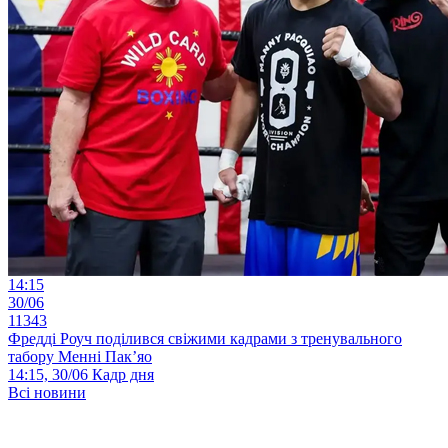
14:15
30/06
11343
Фредді Роуч поділився свіжими кадрами з тренувального
табору Менні Пак’яо
14:15, 30/06
Кадр дня
Всі новини