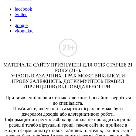
facebook
twitter
google
vkontakte
МАТЕРІАЛИ САЙТУ ПРИЗНАЧЕНІ ДЛЯ ОСІБ СТАРШЕ 21
РОКУ (21+).
УЧАСТЬ В АЗАРТНИХ ІГРАХ МОЖЕ ВИКЛИКАТИ
ІГРОВУ ЗАЛЕЖНІСТЬ. ДОТРИМУЙТЕСЬ ПРАВИЛ
(ПРИНЦИПІВ) ВІДПОВІДАЛЬНОЇ ГРИ.
При виявленні перших ознак залежності негайно зверніться
до спеціаліста.
Пам'ятайте, що участь в азартних іграх не може бути
джерелом доходів або альтернативою роботі.
Інформаційний ресурс 24boxing.com.ua не проводить ігри на
реальні та/або віртуальні гроші, також сайт не приймає в
жодній формі оплату ставок та/інших платежів, які пов’язані/
можуть бути пов’язані з азартними іграми, букмекерами або