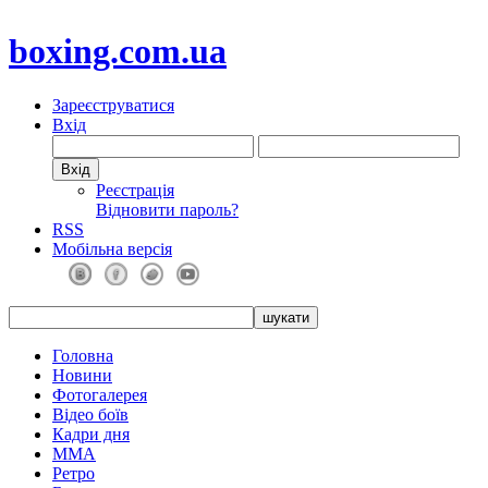
boxing.com.ua
Зареєструватися
Вхід
Реєстрація
Відновити пароль?
RSS
Мобільна версія
Головна
Новини
Фотогалерея
Відео боїв
Кадри дня
ММА
Ретро