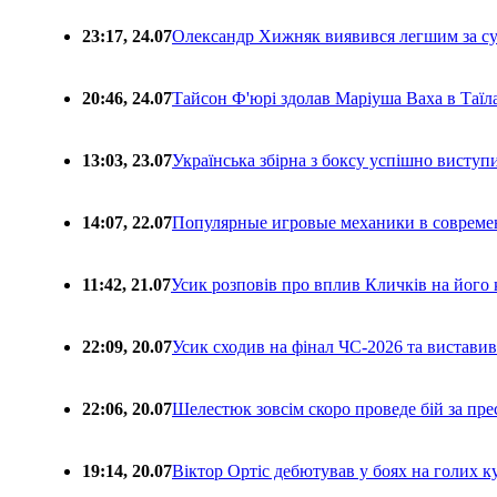
23:17, 24.07
Олександр Хижняк виявився легшим за с
20:46, 24.07
Тайсон Ф'юрі здолав Маріуша Ваха в Таїл
13:03, 23.07
Українська збірна з боксу успішно виступ
14:07, 22.07
Популярные игровые механики в совреме
11:42, 21.07
Усик розповів про вплив Кличків на його 
22:09, 20.07
Усик сходив на фінал ЧС-2026 та вистави
22:06, 20.07
Шелестюк зовсім скоро проведе бій за п
19:14, 20.07
Віктор Ортіс дебютував у боях на голих 