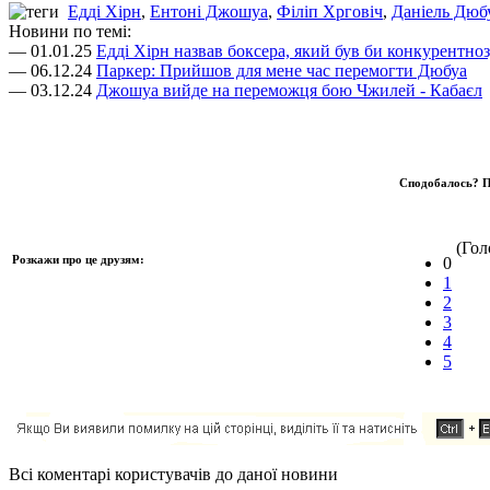
Едді Хірн
,
Ентоні Джошуа
,
Філіп Хрговіч
,
Даніель Дюб
Новини по темі:
— 01.01.25
Едді Хірн назвав боксера, який був би конкурентно
— 06.12.24
Паркер: Прийшов для мене час перемогти Дюбуа
— 03.12.24
Джошуа вийде на переможця бою Чжилей - Кабаєл
Сподобалось? П
(Голо
Розкажи про це друзям:
0
1
2
3
4
5
Всі коментарі користувачів до даної новини