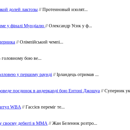
зкой долей лактозы
// Протеиновый изолят...
тиме у фіналі Мундіалю
// Олександр Усик у ф...
уперника
// Олімпійський чемпі...
В головному бою ве...
олловею у першому раунді
// Ірландець отримав ...
оведе поєдинок в андеркарді бою Ентоні Джошуа
// Суперник укр
 титул WBA
// Гассієв переміг те...
 у своєму дебюті в ММА
// Жан Беленюк розтро...