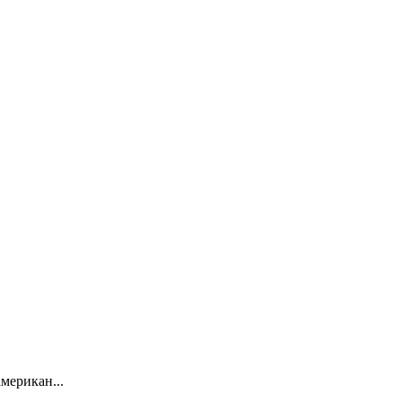
американ...