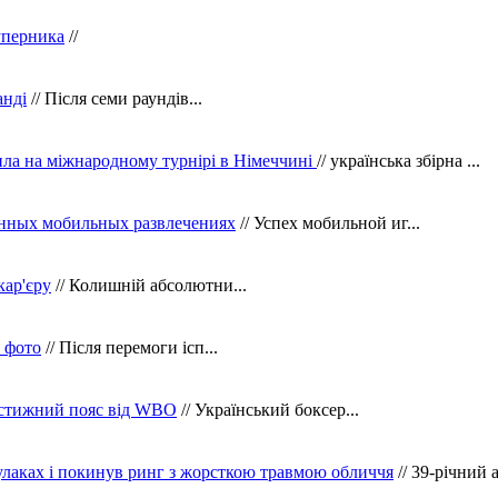
уперника
//
анді
// Після семи раундів...
ила на міжнародному турнірі в Німеччині
// українська збірна ...
нных мобильных развлечениях
// Успех мобильной иг...
кар'єру
// Колишній абсолютни...
в фото
// Після перемоги ісп...
рестижний пояс від WBO
// Український боксер...
кулаках і покинув ринг з жорсткою травмою обличчя
// 39-річний 