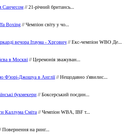
м Санчесом
// 21-річний британсь...
fa Boxing
// Чемпіон світу у чо...
ркарді вечора Ітаума - Хргович
// Екс-чемпіон WBO Де...
сієва в Москві
// Церемонія зважуван...
ю Ф'юрі-Джошуа в Англії
// Нещодавно з'явилис...
їнські букмекери
// Боксерський поєдин...
ти Каллума Сміта
// Чемпіон WBA, IBF т...
/ Повернення на ринг...