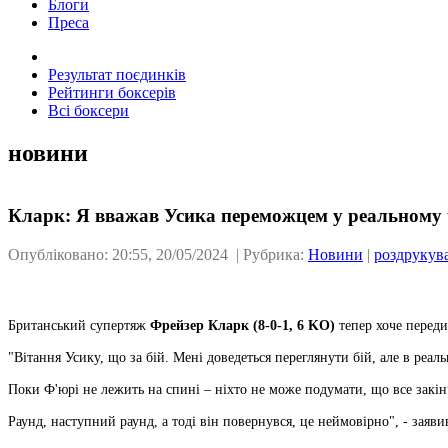
Блоги
Преса
Результат поєдинків
Рейтинги боксерів
Всі боксери
новини
Кларк: Я вважав Усика переможцем у реальному 
Опубліковано: 20:55, 20/05/2024 | Рубрика:
Новини
|
роздрукув
Британський супертяж
Фрейзер Кларк (8-0-1, 6 KO)
тепер хоче переди
"Вітання Усику, що за бій. Мені доведеться переглянути бій, але в реа
Поки Ф'юрі не лежить на спині – ніхто не може подумати, що все закін
Раунд, наступний раунд, а тоді він повернувся, це неймовірно", - заяви