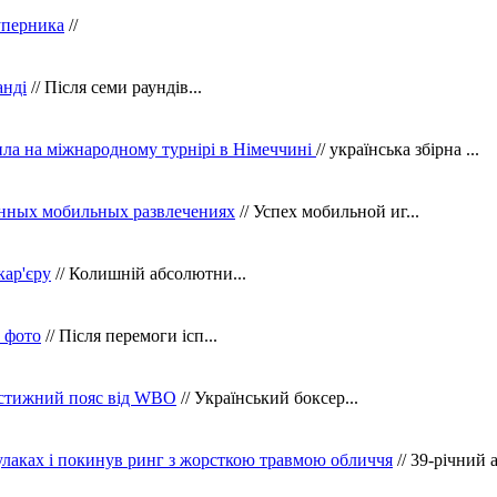
уперника
//
анді
// Після семи раундів...
ила на міжнародному турнірі в Німеччині
// українська збірна ...
нных мобильных развлечениях
// Успех мобильной иг...
кар'єру
// Колишній абсолютни...
в фото
// Після перемоги ісп...
рестижний пояс від WBO
// Український боксер...
кулаках і покинув ринг з жорсткою травмою обличчя
// 39-річний 