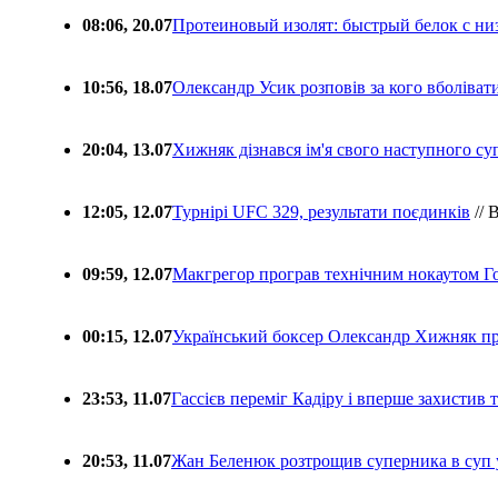
08:06, 20.07
Протеиновый изолят: быстрый белок с ни
10:56, 18.07
Олександр Усик розповів за кого вболіва
20:04, 13.07
Хижняк дізнався ім'я свого наступного с
12:05, 12.07
Турнірі UFC 329, результати поєдинків
// 
09:59, 12.07
Макгрегор програв технічним нокаутом Г
00:15, 12.07
Український боксер Олександр Хижняк пр
23:53, 11.07
Гассієв переміг Кадіру і вперше захистив
20:53, 11.07
Жан Беленюк розтрощив суперника в суп