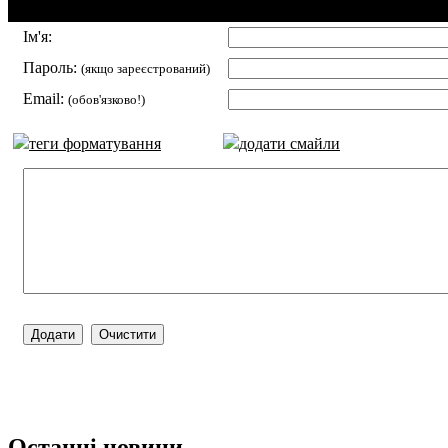
Додавання коментаря:
Ім'я:
Пароль:
(якщо зареєстрований)
Email:
(обов'язково!)
теги форматування
додати смайли
Останні новини