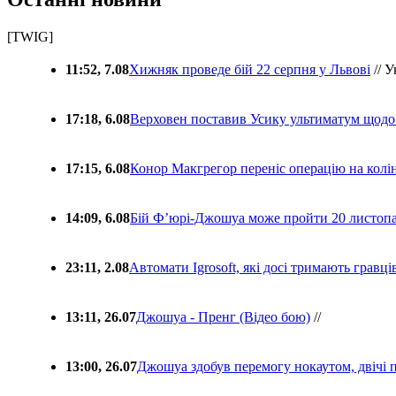
[TWIG]
11:52, 7.08
Хижняк проведе бій 22 серпня у Львові
// У
17:18, 6.08
Верховен поставив Усику ультиматум щодо
17:15, 6.08
Конор Макгрегор переніс операцію на колін
14:09, 6.08
Бій Ф’юрі-Джошуа може пройти 20 листоп
23:11, 2.08
Автомати Igrosoft, які досі тримають гравц
13:11, 26.07
Джошуа - Пренг (Відео бою)
//
13:00, 26.07
Джошуа здобув перемогу нокаутом, двічі 