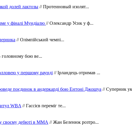
зкой долей лактозы
// Протеиновый изолят...
тиме у фіналі Мундіалю
// Олександр Усик у ф...
уперника
// Олімпійський чемпі...
В головному бою ве...
олловею у першому раунді
// Ірландець отримав ...
оведе поєдинок в андеркарді бою Ентоні Джошуа
// Суперник укр
 титул WBA
// Гассієв переміг те...
 у своєму дебюті в ММА
// Жан Беленюк розтро...