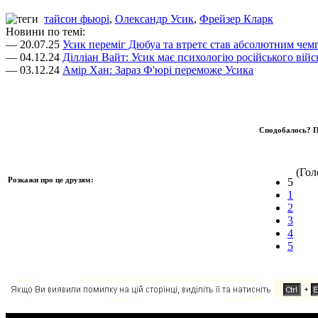
тайсон фьюрі
,
Олександр Усик
,
Фрейзер Кларк
Новини по темі:
— 20.07.25
Усик переміг Дюбуа та втретє став абсолютним чем
— 04.12.24
Ділліан Вайт: Усик має психологію російського війс
— 03.12.24
Амір Хан: Зараз Ф'юрі переможе Усика
Сподобалось? П
(Голо
Розкажи про це друзям:
5
1
2
3
4
5