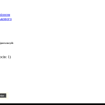
піоном
ькового
роголосуй:
сів: 1)