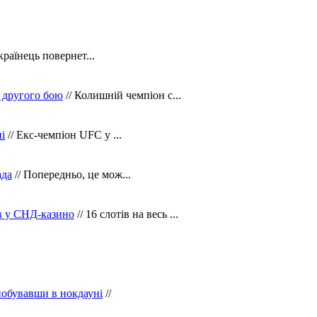
країнець повернет...
 другого бою
// Колишній чемпіон с...
і
// Екс-чемпіон UFC у ...
ада
// Попередньо, це мож...
ів у СНД-казино
// 16 слотів на весь ...
побувавши в нокдауні
//