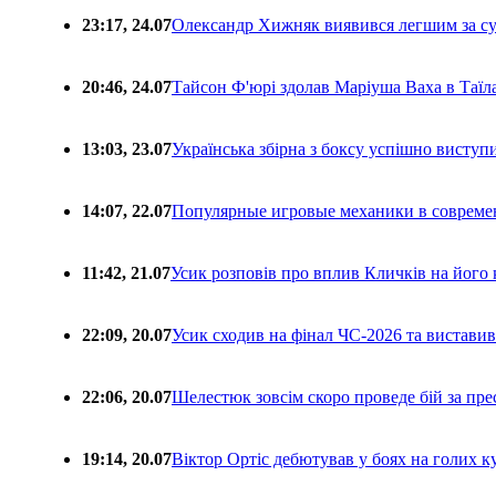
23:17, 24.07
Олександр Хижняк виявився легшим за с
20:46, 24.07
Тайсон Ф'юрі здолав Маріуша Ваха в Таїл
13:03, 23.07
Українська збірна з боксу успішно виступ
14:07, 22.07
Популярные игровые механики в совреме
11:42, 21.07
Усик розповів про вплив Кличків на його 
22:09, 20.07
Усик сходив на фінал ЧС-2026 та вистави
22:06, 20.07
Шелестюк зовсім скоро проведе бій за п
19:14, 20.07
Віктор Ортіс дебютував у боях на голих 