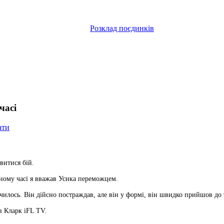
Розклад поєдинків
часі
ати
витися бій.
льному часі я вважав Усика переможцем.
чилось. Він дійсно постраждав, але він у формі, він швидко прийшов до 
в Кларк iFL TV.