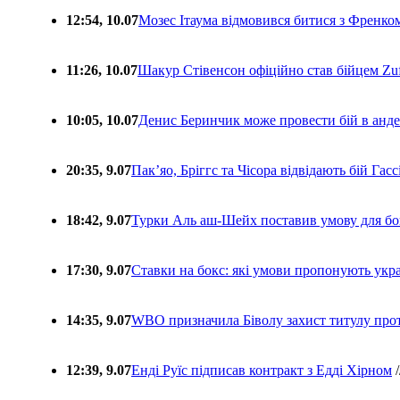
12:54, 10.07
Мозес Ітаума відмовився битися з Френко
11:26, 10.07
Шакур Стівенсон офіційно став бійцем Zuf
10:05, 10.07
Денис Беринчик може провести бій в анде
20:35, 9.07
Пакʼяо, Бріггс та Чісора відвідають бій Гас
18:42, 9.07
Турки Аль аш-Шейх поставив умову для бо
17:30, 9.07
Ставки на бокс: які умови пропонують укра
14:35, 9.07
WBO призначила Біволу захист титулу про
12:39, 9.07
Енді Руїс підписав контракт з Едді Хірном
/