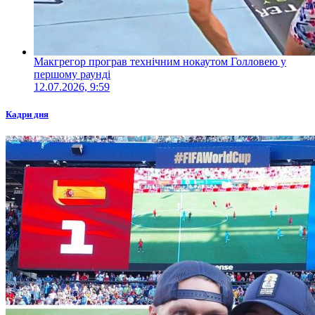
Макгрегор програв технічним нокаутом Голловею у
першому раунді
12.07.2026, 9:59
Кадри дня