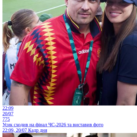
22:09
20/07
775
Усик сходив на фінал ЧС-2026 та виставив фото
22:09, 20/07
Кадр дня