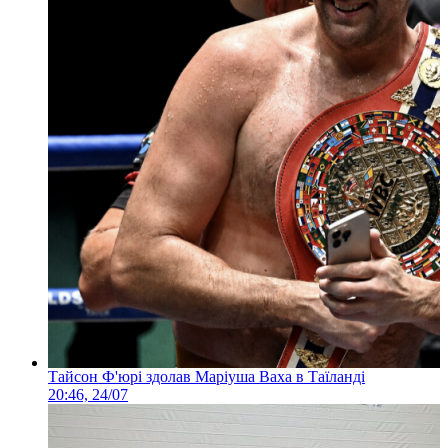
Тайсон Ф'юрі здолав Маріуша Ваха в Таїланді
20:46, 24/07