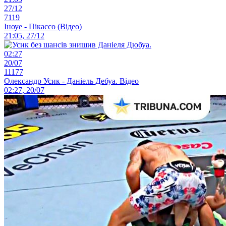
27/12
7119
Іноуе - Пікассо (Відео)
21:05, 27/12
02:27
20/07
11177
Олександр Усик - Даніель Дебуа. Відео
02:27, 20/07