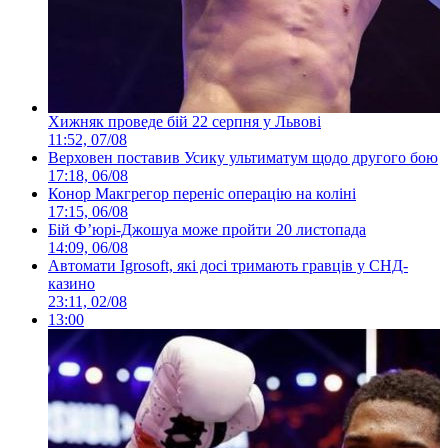
Хижняк проведе бій 22 серпня у Львові
11:52, 07/08
Верховен поставив Усику ультиматум щодо другого бою
17:18, 06/08
Конор Макгрегор переніс операцію на коліні
17:15, 06/08
Бій Ф’юрі-Джошуа може пройти 20 листопада
14:09, 06/08
Автомати Igrosoft, які досі тримають гравців у СНД-
казино
23:11, 02/08
13:00