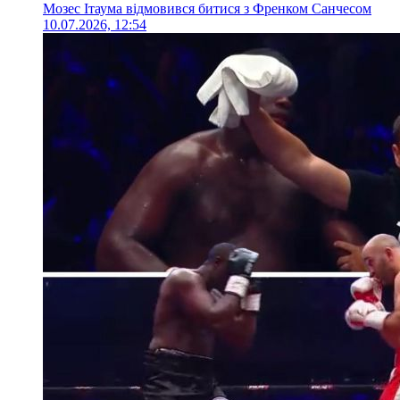
Мозес Ітаума відмовився битися з Френком Санчесом
10.07.2026, 12:54