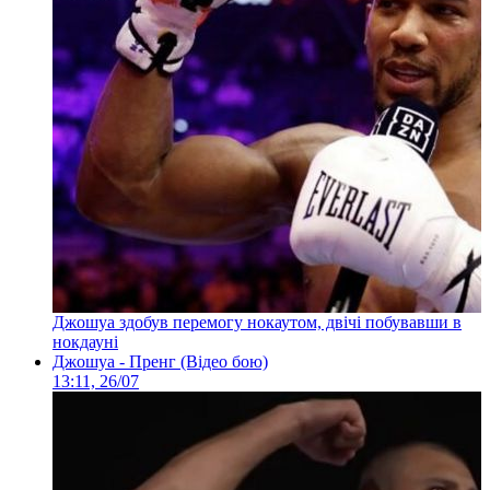
Джошуа здобув перемогу нокаутом, двічі побувавши в
нокдауні
Джошуа - Пренг (Відео бою)
13:11, 26/07