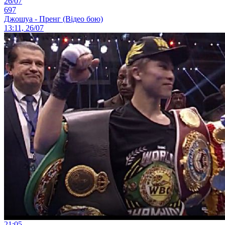
26/07
697
Джошуа - Пренг (Відео бою)
13:11, 26/07
21:05