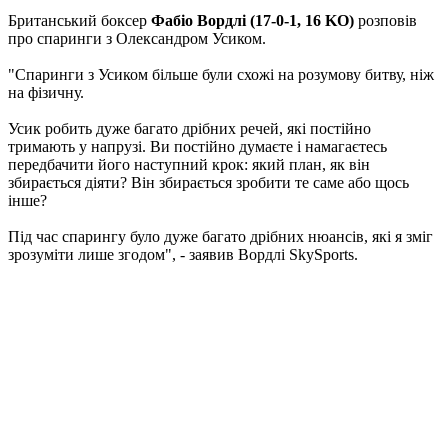
Британський боксер
Фабіо Вордлі (17-0-1, 16 KO)
розповів
про спаринги з Олександром Усиком.
"Спаринги з Усиком більше були схожі на розумову битву, ніж
на фізичну.
Усик робить дуже багато дрібних речей, які постійно
тримають у напрузі. Ви постійно думаєте і намагаєтесь
передбачити його наступний крок: який план, як він
збирається діяти? Він збирається зробити те саме або щось
інше?
Під час спарингу було дуже багато дрібних нюансів, які я зміг
зрозуміти лише згодом", - заявив Вордлі SkySports.