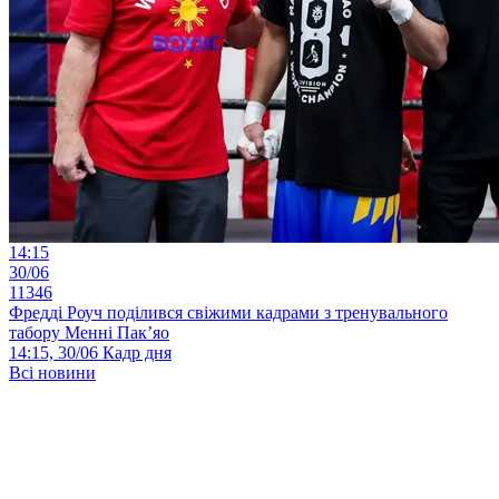
14:15
30/06
11346
Фредді Роуч поділився свіжими кадрами з тренувального
табору Менні Пак’яо
14:15, 30/06
Кадр дня
Всі новини