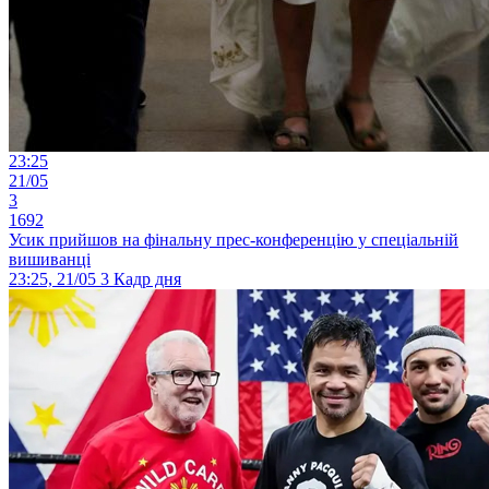
23:25
21/05
3
1692
Усик прийшов на фінальну прес-конференцію у спеціальній
вишиванці
23:25, 21/05
3
Кадр дня