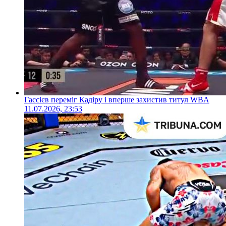
Гассієв переміг Кадіру і вперше захистив титул WBA
11.07.2026, 23:53