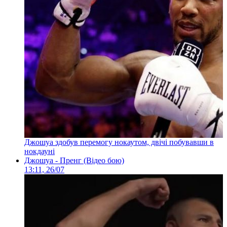
Джошуа здобув перемогу нокаутом, двічі побувавши в
нокдауні
Джошуа - Пренг (Відео бою)
13:11, 26/07