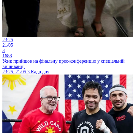
23:25
21/05
3
1688
Усик прийшов на фінальну прес-конференцію у спеціальній
вишиванці
23:25, 21/05
3
Кадр дня