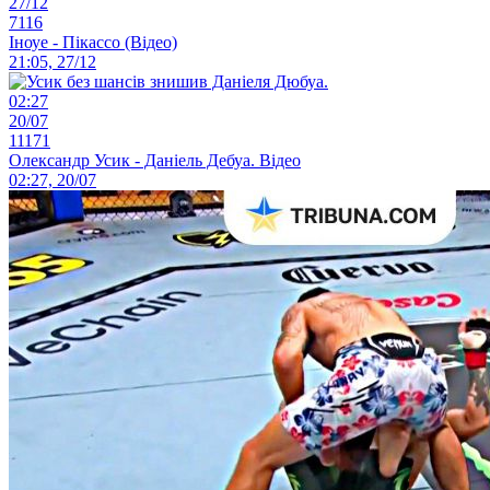
27/12
7116
Іноуе - Пікассо (Відео)
21:05, 27/12
02:27
20/07
11171
Олександр Усик - Даніель Дебуа. Відео
02:27, 20/07