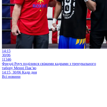
14:15
30/06
11346
Фредді Роуч поділився свіжими кадрами з тренувального
табору Менні Пак’яо
14:15, 30/06
Кадр дня
Всі новини