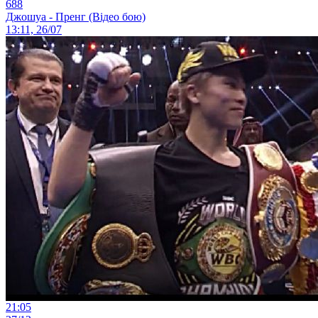
688
Джошуа - Пренг (Відео бою)
13:11, 26/07
21:05