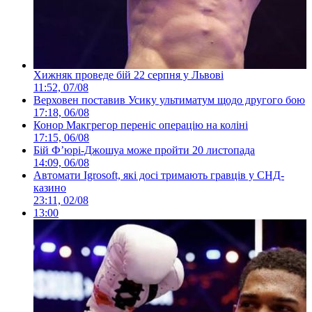
Хижняк проведе бій 22 серпня у Львові
11:52, 07/08
Верховен поставив Усику ультиматум щодо другого бою
17:18, 06/08
Конор Макгрегор переніс операцію на коліні
17:15, 06/08
Бій Ф’юрі-Джошуа може пройти 20 листопада
14:09, 06/08
Автомати Igrosoft, які досі тримають гравців у СНД-
казино
23:11, 02/08
13:00