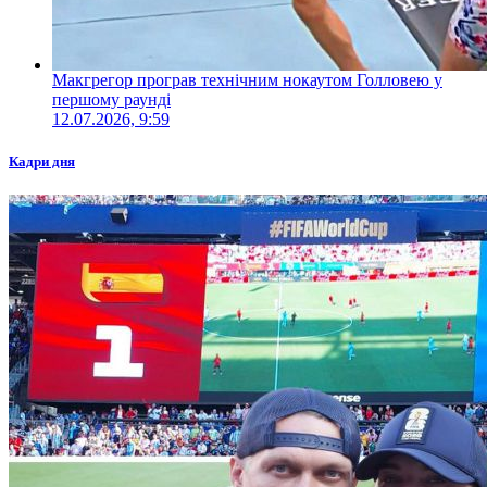
Макгрегор програв технічним нокаутом Голловею у
першому раунді
12.07.2026, 9:59
Кадри дня