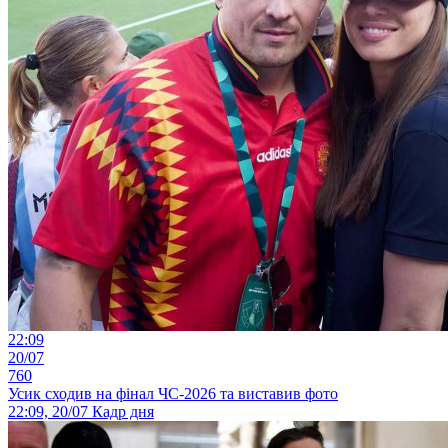
22:09
20/07
760
Усик сходив на фінал ЧС-2026 та виставив фото
22:09, 20/07
Кадр дня