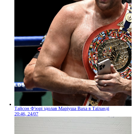
Тайсон Ф'юрі здолав Маріуша Ваха в Таїланді
20:46, 24/07