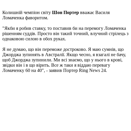
Колишній чемпіон світу
Шон Портер
вважає Василя
Ломаченка фаворитом.
"Якби я робив ставку, то поставив би на перемогу Ломаченка
рішенням суддів. Просто він такий точний, влучний стрілець з
однаковою силою в обох руках.
Я не думаю, що він переможе достроково. Я маю сумнів, що
Джорджа зупинять в Австралії. Якщо чесно, я взагалі не бачу,
щоб Джорджа зупинили. Ми всі знаємо, що у нього в крові,
звідки він і в що вірить. Все ж таки я віддаю перевагу
Ломаченку 60 на 40", - заявив Портер Ring News 24.