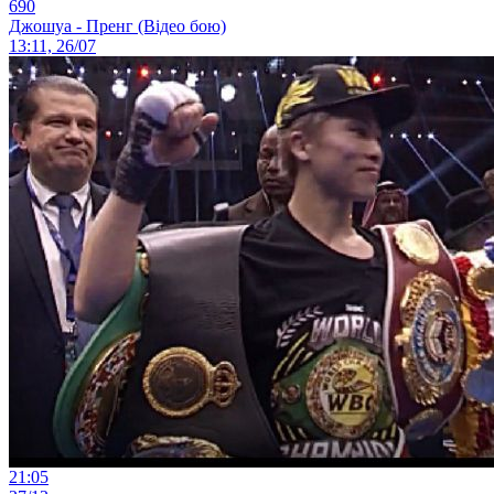
690
Джошуа - Пренг (Відео бою)
13:11, 26/07
21:05