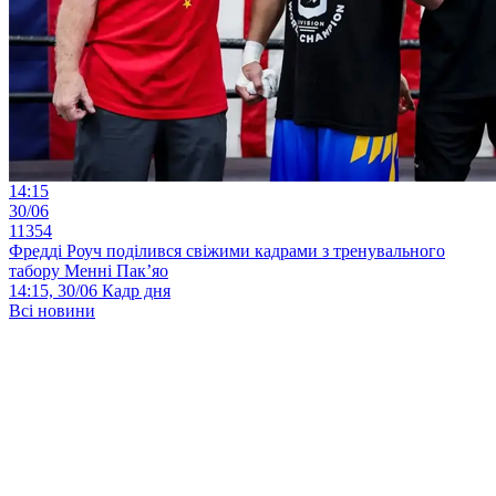
14:15
30/06
11354
Фредді Роуч поділився свіжими кадрами з тренувального
табору Менні Пак’яо
14:15, 30/06
Кадр дня
Всі новини