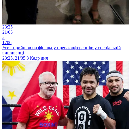
23:25
21/05
3
1706
Усик прийшов на фінальну прес-конференцію у спеціальній
вишиванці
23:25, 21/05
3
Кадр дня