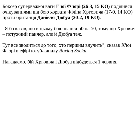
Боксер суперважкої ваги
Г’юї Ф’юрі (26-3, 15 КО)
поділився
очікуваннями від бою хорвата Філіпа Хрговича (17-0, 14 KO)
проти британця
Даніеля Дюбуа (20-2, 19 КО).
"Я б сказав, що в цьому бою шанси 50 на 50, тому що Хргович
– потужний панчер, але й Дюбуа теж.
Тут все зводиться до того, хто першим влучить", сказав Х'юї
Ф'юрі в ефірі ютуб-каналу
Boxing Social.
Нагадаємо, бій Хрговіча і Дюбуа відбудеться 1 червня.