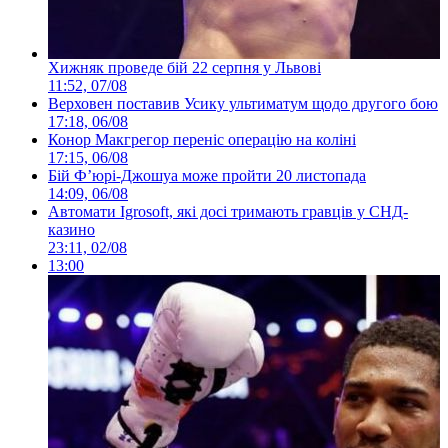
Хижняк проведе бій 22 серпня у Львові
11:52, 07/08
Верховен поставив Усику ультиматум щодо другого бою
17:18, 06/08
Конор Макгрегор переніс операцію на коліні
17:15, 06/08
Бій Ф’юрі-Джошуа може пройти 20 листопада
14:09, 06/08
Автомати Igrosoft, які досі тримають гравців у СНД-
казино
23:11, 02/08
13:00