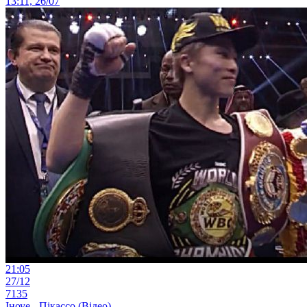
13:11, 26/07
21:05
27/12
7135
Іноуе - Пікассо (Відео)