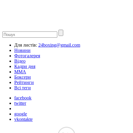
Для листів:
24boxing@gmail.com
Новини
Фотогалерея
Відео
Кадри дня
ММА
Боксери
Рейтинги
Всі теги
facebook
twitter
google
vkontakte