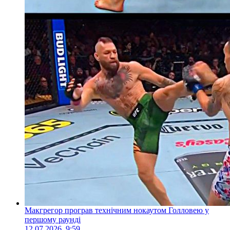
Макгрегор програв технічним нокаутом Голловею у
першому раунді
12.07.2026, 9:59