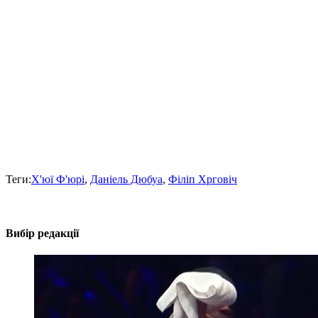
Теги:
Х'юї Ф'юрі
,
Даніель Дюбуа
,
Філіп Хрговіч
Вибір редакції