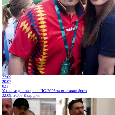
22:09
20/07
821
Усик сходив на фінал ЧС-2026 та виставив фото
22:09, 20/07
Кадр дня