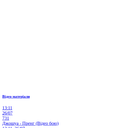
Відео матеріали
13:11
26/07
731
Джошуа - Пренг (Відео бою)