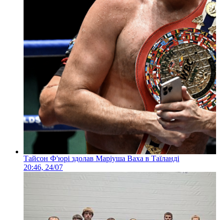
Тайсон Ф'юрі здолав Маріуша Ваха в Таїланді
20:46, 24/07