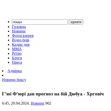
Головна
Новини
Фотогалерея
Відео боїв
Кадри дня
ММА
Ретро
Блоги
Преса
Адмінка
Новини боксу
Г’юї Ф’юрі дав прогноз на бій Дюбуа - Хрговіч
6:45,
20.04.2024.
Новини
902