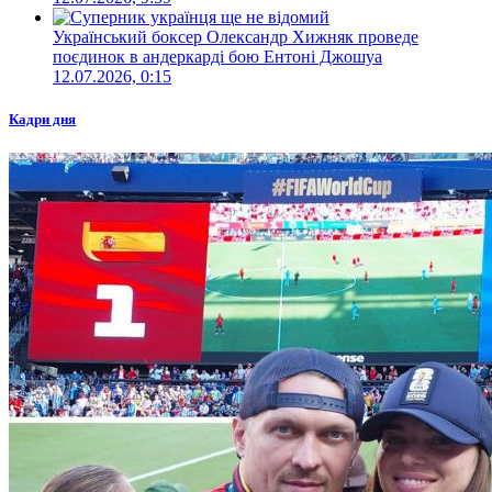
Український боксер Олександр Хижняк проведе
поєдинок в андеркарді бою Ентоні Джошуа
12.07.2026, 0:15
Кадри дня