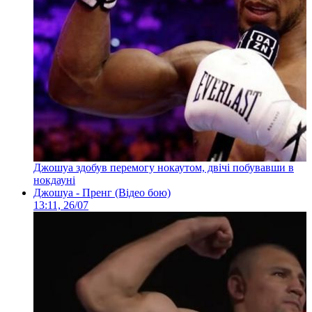
Джошуа здобув перемогу нокаутом, двічі побувавши в
нокдауні
Джошуа - Пренг (Відео бою)
13:11, 26/07