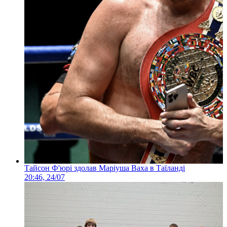
Тайсон Ф'юрі здолав Маріуша Ваха в Таїланді
20:46, 24/07