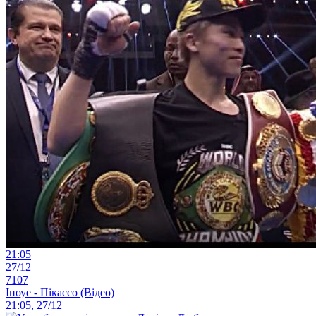
21:05
27/12
7107
Іноуе - Пікассо (Відео)
21:05, 27/12