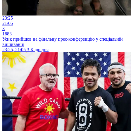
23:25
21/05
3
1683
Усик прийшов на фінальну прес-конференцію у спеціальній
вишиванці
23:25, 21/05
3
Кадр дня