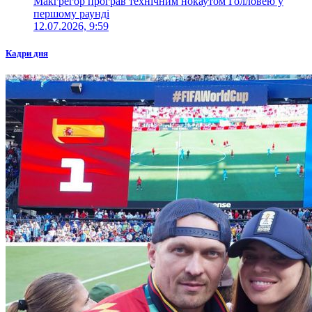
Макгрегор програв технічним нокаутом Голловею у
першому раунді
12.07.2026, 9:59
Кадри дня