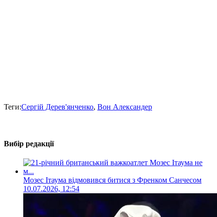
Теги:
Сергій Дерев'янченко
,
Вон Александер
Вибір редакції
Мозес Ітаума відмовився битися з Френком Санчесом
10.07.2026, 12:54