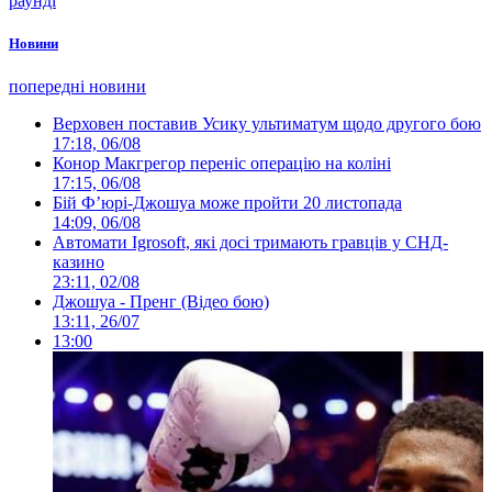
раунді
Новини
попередні новини
Верховен поставив Усику ультиматум щодо другого бою
17:18, 06/08
Конор Макгрегор переніс операцію на коліні
17:15, 06/08
Бій Ф’юрі-Джошуа може пройти 20 листопада
14:09, 06/08
Автомати Igrosoft, які досі тримають гравців у СНД-
казино
23:11, 02/08
Джошуа - Пренг (Відео бою)
13:11, 26/07
13:00