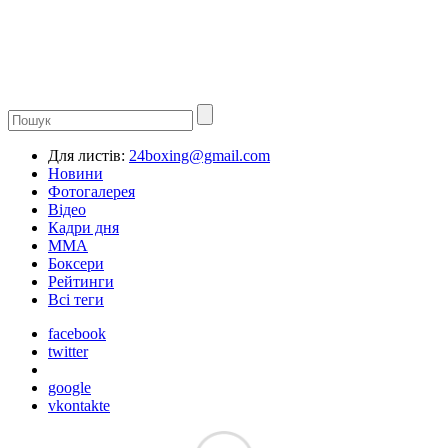
Для листів:
24boxing@gmail.com
Новини
Фотогалерея
Відео
Кадри дня
ММА
Боксери
Рейтинги
Всі теги
facebook
twitter
google
vkontakte