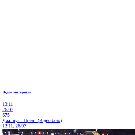
Відео матеріали
13:11
26/07
675
Джошуа - Пренг (Відео бою)
13:11, 26/07