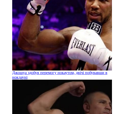
Джошуа здобув перемогу нокаутом, двічі побувавши в
нокдауні