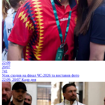
22:09
20/07
741
Усик сходив на фінал ЧС-2026 та виставив фото
22:09, 20/07
Кадр дня