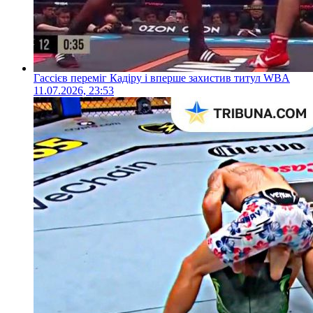
Гассієв переміг Кадіру і вперше захистив титул WBA
11.07.2026, 23:53