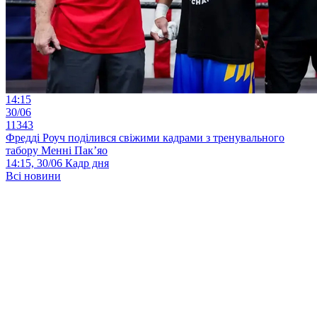
14:15
30/06
11343
Фредді Роуч поділився свіжими кадрами з тренувального
табору Менні Пак’яо
14:15, 30/06
Кадр дня
Всі новини