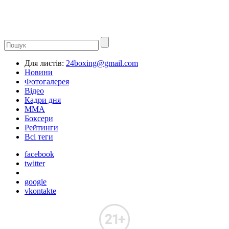
Для листів:
24boxing@gmail.com
Новини
Фотогалерея
Відео
Кадри дня
ММА
Боксери
Рейтинги
Всі теги
facebook
twitter
google
vkontakte