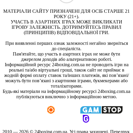
МАТЕРІАЛИ САЙТУ ПРИЗНАЧЕНІ ДЛЯ ОСІБ СТАРШЕ 21
РОКУ (21+).
УЧАСТЬ В АЗАРТНИХ ІГРАХ МОЖЕ ВИКЛИКАТИ
ІГРОВУ ЗАЛЕЖНІСТЬ. ДОТРИМУЙТЕСЬ ПРАВИЛ
(ПРИНЦИПІВ) ВІДПОВІДАЛЬНОЇ ГРИ.
При виявленні перших ознак залежності негайно зверніться
до спеціаліста.
Пам'ятайте, що участь в азартних іграх не може бути
джерелом доходів або альтернативою роботі.
Інформаційний ресурс 24boxing.com.ua не проводить ігри на
реальні та/або віртуальні гроші, також сайт не приймає в
жодній формі оплату ставок та/інших платежів, які пов’язані/
можуть бути пов’язані з азартними іграми, букмекерами або
тоталізаторами.
Будь-які матеріали на інформаційному ресурсі 24boxing.com.ua
публікуються виключно з інформаційною метою.
2010 — 2026 ©
24boxing.com.ua.
Усi права захищенi. Передрук