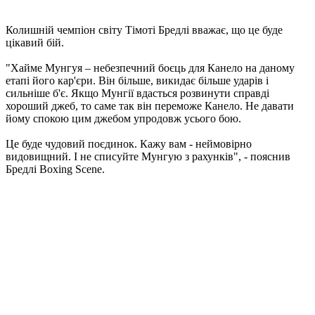
Колишній чемпіон світу Тімоті Бредлі вважає, що це буде
цікавий бій.
"Хайме Мунгуя – небезпечний боєць для Канело на даному
етапі його кар'єри. Він більше, викидає більше ударів і
сильніше б'є. Якщо Мунгії вдасться розвинути справді
хороший джеб, то саме так він переможе Канело. Не давати
йому спокою цим джебом упродовж усього бою.
Це буде чудовий поєдинок. Кажу вам - неймовірно
видовищний. І не списуйте Мунгую з рахунків", - пояснив
Бредлі Boxing Scene.