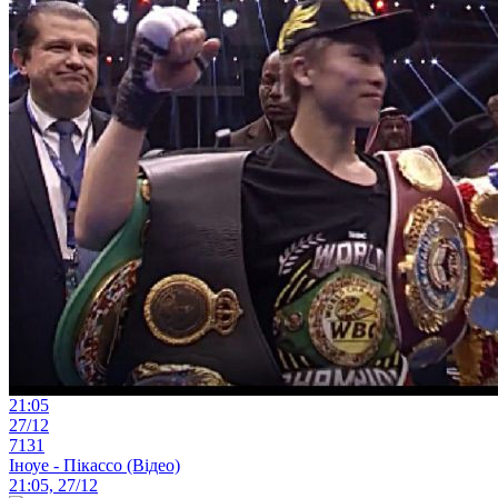
21:05
27/12
7131
Іноуе - Пікассо (Відео)
21:05, 27/12