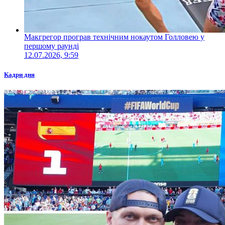
Макгрегор програв технічним нокаутом Голловею у
першому раунді
12.07.2026, 9:59
Кадри дня