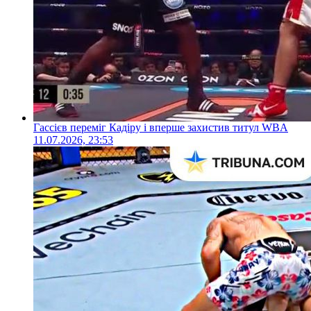
Гассієв переміг Кадіру і вперше захистив титул WBA
11.07.2026, 23:53