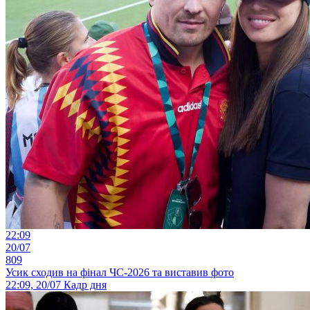
22:09
20/07
809
Усик сходив на фінал ЧС-2026 та виставив фото
22:09, 20/07
Кадр дня