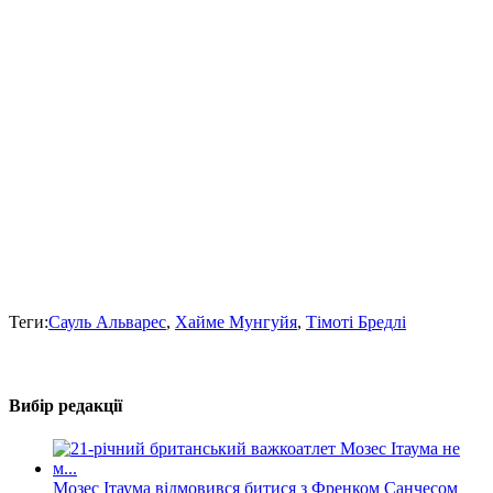
Теги:
Сауль Альварес
,
Хайме Мунгуйя
,
Тімоті Бредлі
Вибір редакції
Мозес Ітаума відмовився битися з Френком Санчесом