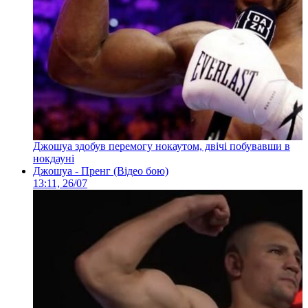
Джошуа здобув перемогу нокаутом, двічі побувавши в
нокдауні
Джошуа - Пренг (Відео бою)
13:11, 26/07