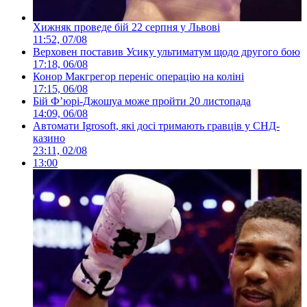
Хижняк проведе бій 22 серпня у Львові
11:52, 07/08
Верховен поставив Усику ультиматум щодо другого бою
17:18, 06/08
Конор Макгрегор переніс операцію на коліні
17:15, 06/08
Бій Ф’юрі-Джошуа може пройти 20 листопада
14:09, 06/08
Автомати Igrosoft, які досі тримають гравців у СНД-
казино
23:11, 02/08
13:00