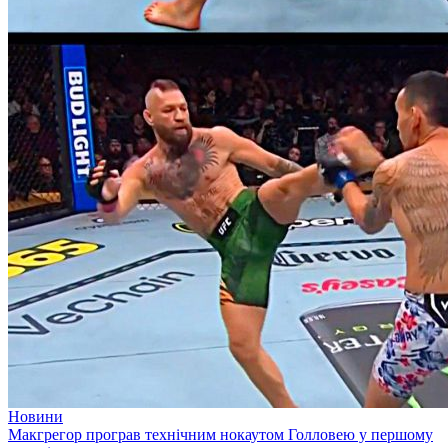
Новини
Макгрегор програв технічним нокаутом Голловею у першому