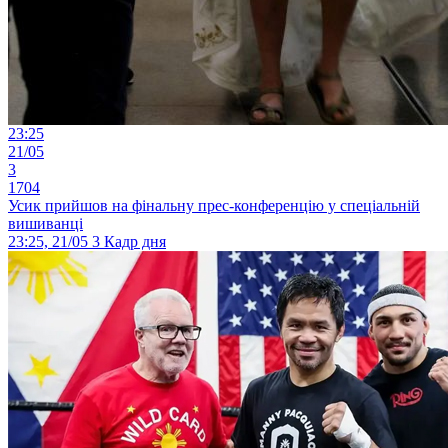
23:25
21/05
3
1704
Усик прийшов на фінальну прес-конференцію у спеціальній
вишиванці
23:25, 21/05
3
Кадр дня