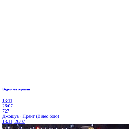
Відео матеріали
13:11
26/07
727
Джошуа - Пренг (Відео бою)
13:11, 26/07