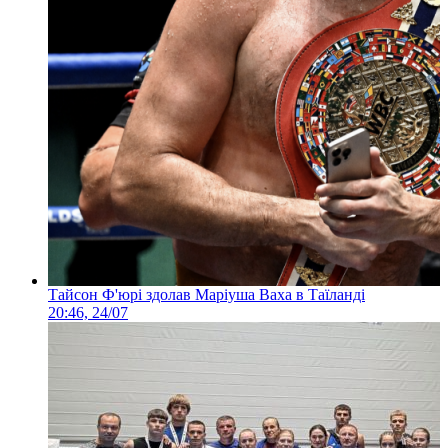
Тайсон Ф'юрі здолав Маріуша Ваха в Таїланді
20:46, 24/07