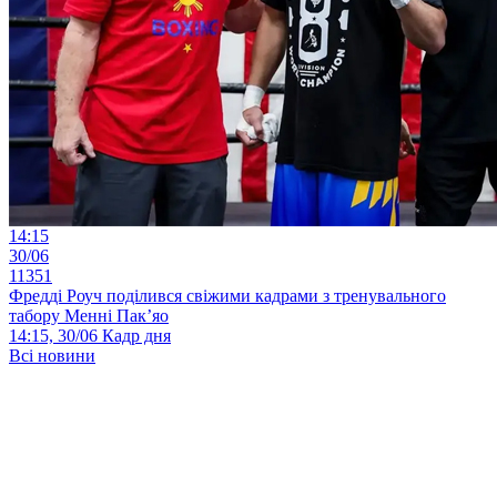
14:15
30/06
11351
Фредді Роуч поділився свіжими кадрами з тренувального
табору Менні Пак’яо
14:15, 30/06
Кадр дня
Всі новини