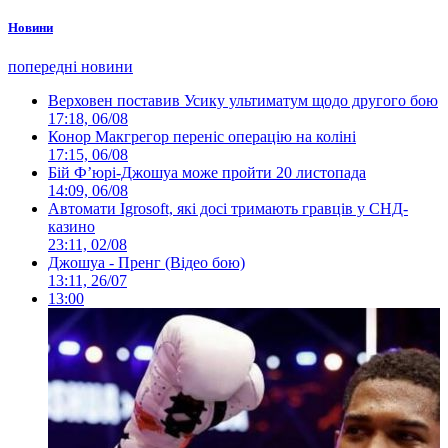
Новини
попередні новини
Верховен поставив Усику ультиматум щодо другого бою
17:18, 06/08
Конор Макгрегор переніс операцію на коліні
17:15, 06/08
Бій Ф’юрі-Джошуа може пройти 20 листопада
14:09, 06/08
Автомати Igrosoft, які досі тримають гравців у СНД-
казино
23:11, 02/08
Джошуа - Пренг (Відео бою)
13:11, 26/07
13:00