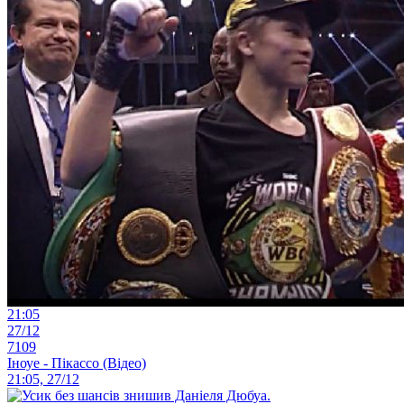
21:05
27/12
7109
Іноуе - Пікассо (Відео)
21:05, 27/12