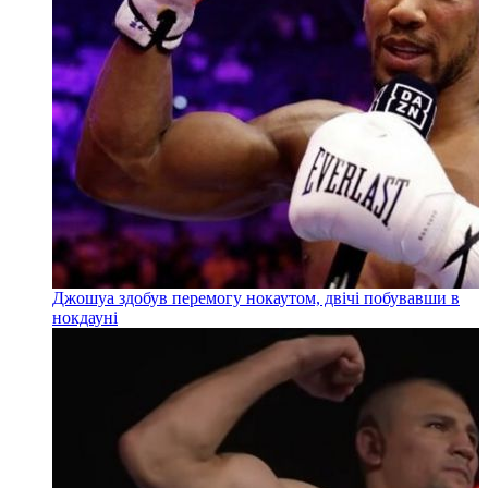
Джошуа здобув перемогу нокаутом, двічі побувавши в
нокдауні