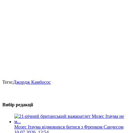
Теги:
Джордж Камбосос
Вибір редакції
Мозес Ітаума відмовився битися з Френком Санчесом
10.07.2026, 12:54