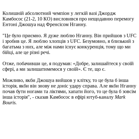
Колишній абсолютний чемпіон у легкій вазі Джордж
Камбосос (21-2, 10 КО) висловився про нещодавню перемогу
Ентоні Джошуа над Френсісом Нганну.
"Це було приємно. Я дуже люблю Нганну. Він прийшов з UFC
і зробив це. Я люблю хлопців з UFC. Безумовно, я близький з
багатьма з них, але між нами існує конкуренція, тому що ми
бійці, але це різні речі.
Отже, побачивши це, я подумав: «Добре, залишайтеся у своїй
сфері, а ми залишатимемося у своїй». Є те, що є.
Можливо, якби Джошуа вийшов у клітку, то це була б інша
історія, якби він знову не доніс удару справа. Але якби Нганну
почав бути ногами та ліктями, хапати його, то це була б зовсім
інша історія", - сказав Камбосос в ефірі ютуб-каналу
Mark
Bouris.