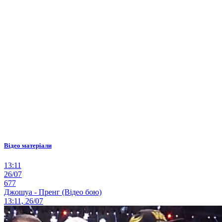
Відео матеріали
13:11
26/07
677
Джошуа - Пренг (Відео бою)
13:11, 26/07