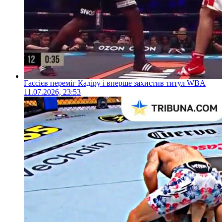
Гассієв переміг Кадіру і вперше захистив титул WBA
11.07.2026, 23:53