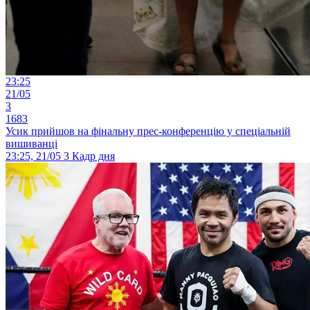
23:25
21/05
3
1683
Усик прийшов на фінальну прес-конференцію у спеціальній
вишиванці
23:25, 21/05
3
Кадр дня