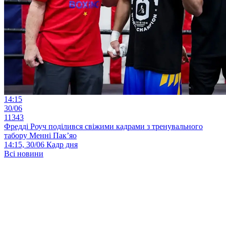
14:15
30/06
11343
Фредді Роуч поділився свіжими кадрами з тренувального
табору Менні Пак’яо
14:15, 30/06
Кадр дня
Всі новини