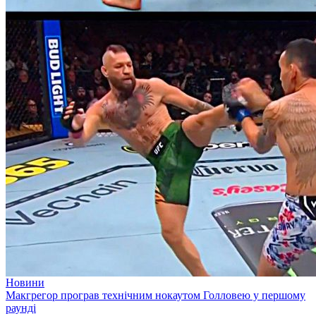
Новини
Макгрегор програв технічним нокаутом Голловею у першому
раунді