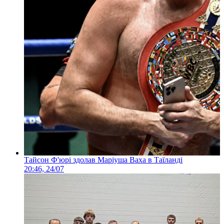
Тайсон Ф'юрі здолав Маріуша Ваха в Таїланді
20:46, 24/07