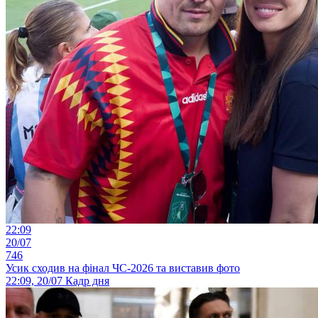
22:09
20/07
746
Усик сходив на фінал ЧС-2026 та виставив фото
22:09, 20/07
Кадр дня