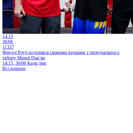
14:15
30/06
11337
Фредді Роуч поділився свіжими кадрами з тренувального
табору Менні Пак’яо
14:15, 30/06
Кадр дня
Всі новини