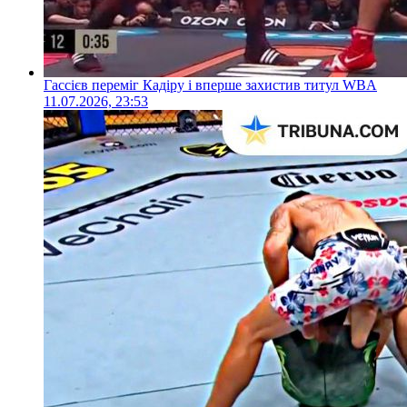
Гассієв переміг Кадіру і вперше захистив титул WBA
11.07.2026, 23:53