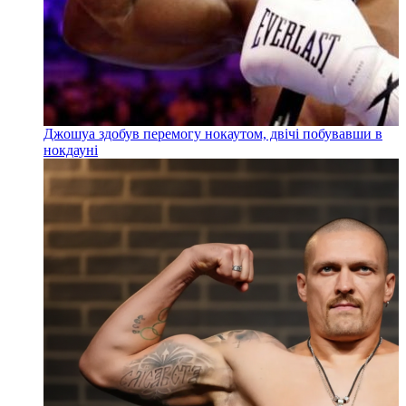
Джошуа здобув перемогу нокаутом, двічі побувавши в
нокдауні