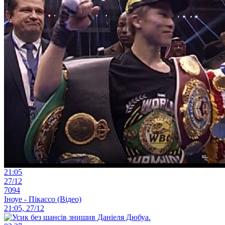
21:05
27/12
7094
Іноуе - Пікассо (Відео)
21:05, 27/12