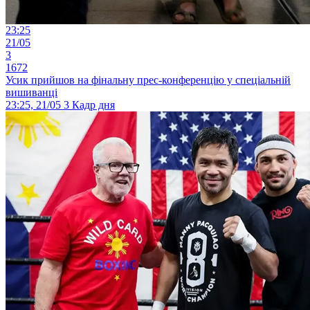
23:25
21/05
3
1672
Усик прийшов на фінальну прес-конференцію у спеціальній
вишиванці
23:25, 21/05
3
Кадр дня