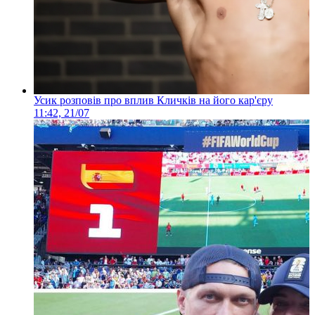
Усик розповів про вплив Кличків на його кар'єру
11:42, 21/07