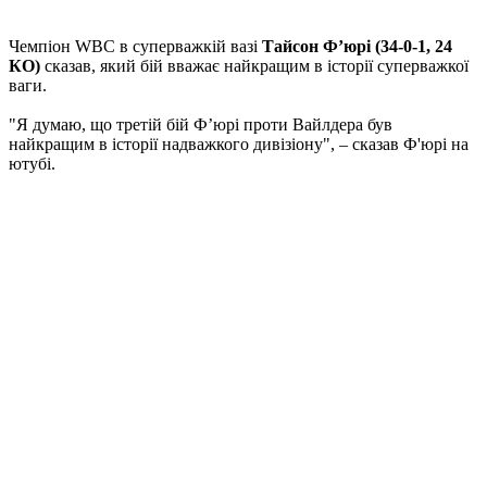
Чемпіон WBC в суперважкій вазі
Тайсон Ф’юрі (34-0-1, 24
КО)
сказав, який бій вважає найкращим в історії суперважкої
ваги.
"Я думаю, що третій бій Ф’юрі проти Вайлдера був
найкращим в історії надважкого дивізіону", – сказав Ф'юрі на
ютубі.