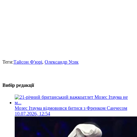
Теги:
Тайсон Ф'юрі
,
Олександр Усик
Вибір редакції
Мозес Ітаума відмовився битися з Френком Санчесом
10.07.2026, 12:54