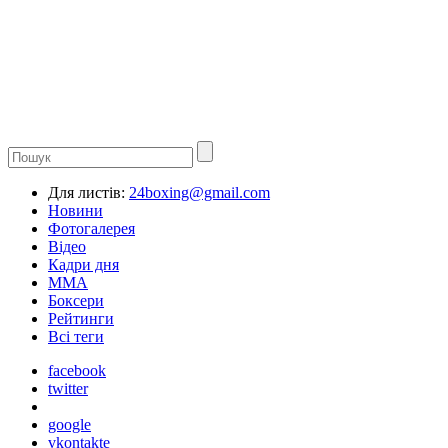
Для листів:
24boxing@gmail.com
Новини
Фотогалерея
Відео
Кадри дня
ММА
Боксери
Рейтинги
Всі теги
facebook
twitter
google
vkontakte