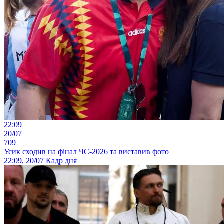
22:09
20/07
709
Усик сходив на фінал ЧС-2026 та виставив фото
22:09, 20/07
Кадр дня