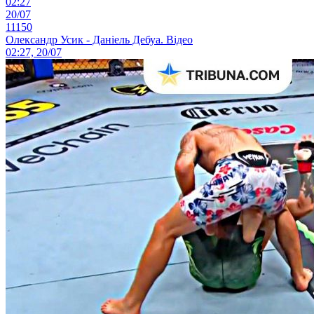
02:27
20/07
11150
Олександр Усик - Даніель Дебуа. Відео
02:27, 20/07