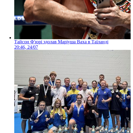
Тайсон Ф'юрі здолав Маріуша Ваха в Таїланді
20:46, 24/07