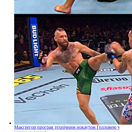
Макгрегор програв технічним нокаутом Голловею у