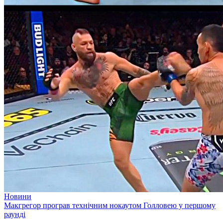
Новини
Макгрегор програв технічним нокаутом Голловею у першому
раунді