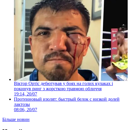
Віктор Ортіс дебютував у боях на голих кулаках і
покинув ринг з жорсткою травмою обличчя
19:14, 20/07
Протеиновый изолят: быстрый белок с низкой долей
лактозы
08:06, 20/07
Більше новин