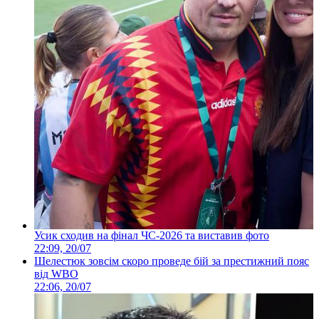
Усик сходив на фінал ЧС-2026 та виставив фото
22:09, 20/07
Шелестюк зовсім скоро проведе бій за престижний пояс
від WBO
22:06, 20/07