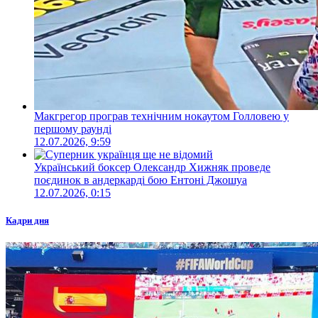
Макгрегор програв технічним нокаутом Голловею у
першому раунді
12.07.2026, 9:59
Український боксер Олександр Хижняк проведе
поєдинок в андеркарді бою Ентоні Джошуа
12.07.2026, 0:15
Кадри дня