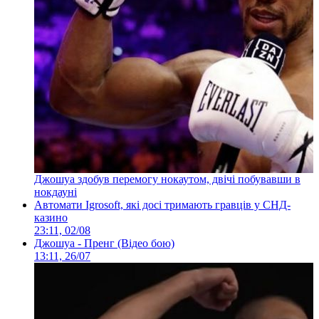
Джошуа здобув перемогу нокаутом, двічі побувавши в
нокдауні
Автомати Igrosoft, які досі тримають гравців у СНД-
казино
23:11, 02/08
Джошуа - Пренг (Відео бою)
13:11, 26/07