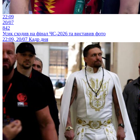
22:09
20/07
842
Усик сходив на фінал ЧС-2026 та виставив фото
22:09, 20/07
Кадр дня