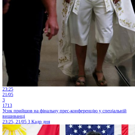
23:25
21/05
3
1713
Усик прийшов на фінальну прес-конференцію у спеціальній
вишиванці
23:25, 21/05
3
Кадр дня