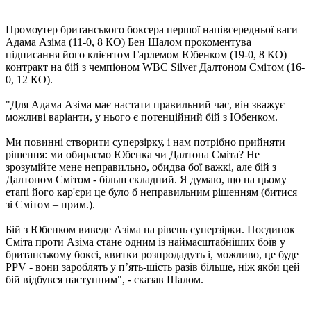
Промоутер британського боксера першої напівсередньої ваги
Адама Азіма (11-0, 8 КО) Бен Шалом прокоментува
підписання його клієнтом Гарлемом Юбенком (19-0, 8 КО)
контракт на бій з чемпіоном WBC Silver Далтоном Смітом (16-
0, 12 КО).
"Для Адама Азіма має настати правильний час, він зважує
можливі варіанти, у нього є потенційний бій з Юбенком.
Ми повинні створити суперзірку, і нам потрібно прийняти
рішення: ми обираємо Юбенка чи Далтона Сміта? Не
зрозумійте мене неправильно, обидва бої важкі, але бій з
Далтоном Смітом - більш складний. Я думаю, що на цьому
етапі його кар'єри це було б неправильним рішенням (битися
зі Смітом – прим.).
Бій з Юбенком виведе Азіма на рівень суперзірки. Поєдинок
Сміта проти Азіма стане одним із наймасштабніших боїв у
британському боксі, квитки розпродадуть і, можливо, це буде
PPV - вони зароблять у п’ять-шість разів більше, ніж якби цей
бій відбувся наступним", - сказав Шалом.