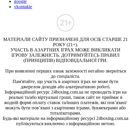
google
vkontakte
МАТЕРІАЛИ САЙТУ ПРИЗНАЧЕНІ ДЛЯ ОСІБ СТАРШЕ 21
РОКУ (21+).
УЧАСТЬ В АЗАРТНИХ ІГРАХ МОЖЕ ВИКЛИКАТИ
ІГРОВУ ЗАЛЕЖНІСТЬ. ДОТРИМУЙТЕСЬ ПРАВИЛ
(ПРИНЦИПІВ) ВІДПОВІДАЛЬНОЇ ГРИ.
При виявленні перших ознак залежності негайно зверніться
до спеціаліста.
Пам'ятайте, що участь в азартних іграх не може бути
джерелом доходів або альтернативою роботі.
Інформаційний ресурс 24boxing.com.ua не проводить ігри на
реальні та/або віртуальні гроші, також сайт не приймає в
жодній формі оплату ставок та/інших платежів, які пов’язані/
можуть бути пов’язані з азартними іграми, букмекерами або
тоталізаторами.
Будь-які матеріали на інформаційному ресурсі 24boxing.com.ua
публікуються виключно з інформаційною метою.