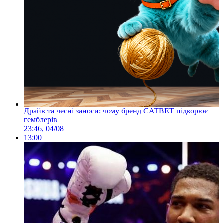
Драйв та чесні заноси: чому бренд CATBET підкорює
гемблерів
23:46, 04/08
13:00