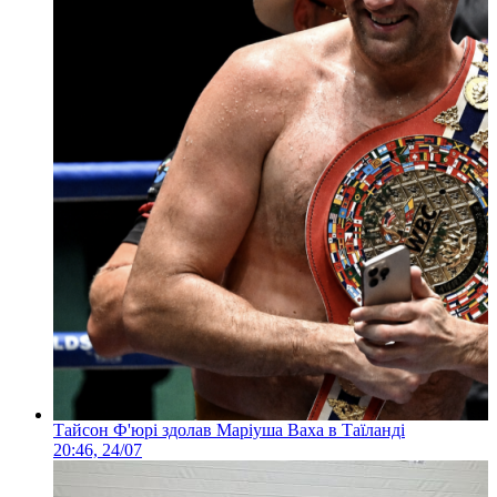
Тайсон Ф'юрі здолав Маріуша Ваха в Таїланді
20:46, 24/07