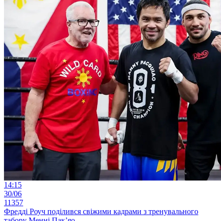
14:15
30/06
11357
Фредді Роуч поділився свіжими кадрами з тренувального
табору Менні Пак’яо