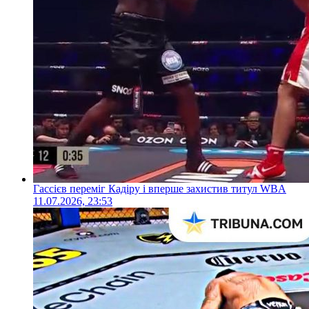
Гассієв переміг Кадіру і вперше захистив титул WBA
11.07.2026, 23:53