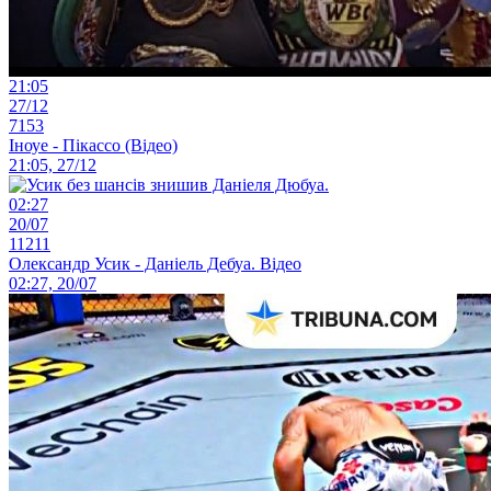
21:05
27/12
7153
Іноуе - Пікассо (Відео)
21:05, 27/12
02:27
20/07
11211
Олександр Усик - Даніель Дебуа. Відео
02:27, 20/07