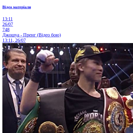
Відео матеріали
13:11
26/07
748
Джошуа - Пренг (Відео бою)
13:11, 26/07