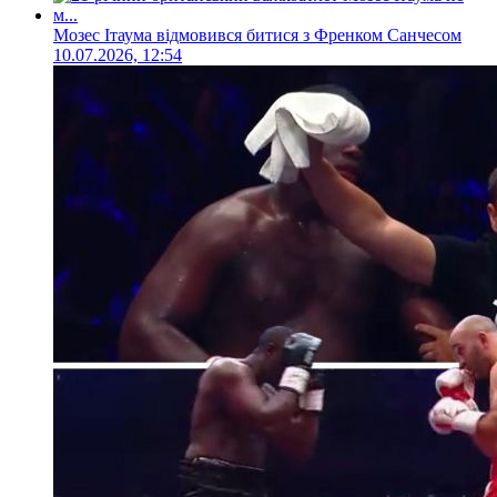
Мозес Ітаума відмовився битися з Френком Санчесом
10.07.2026, 12:54