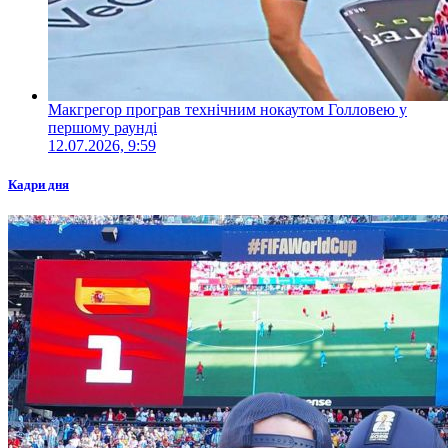
Макгрегор програв технічним нокаутом Голловею у
першому раунді
12.07.2026, 9:59
Кадри дня