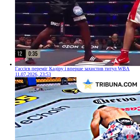
Гассієв переміг Кадіру і вперше захистив титул WBA
11.07.2026, 23:53