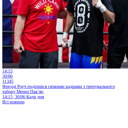
14:15
30/06
11345
Фредді Роуч поділився свіжими кадрами з тренувального
табору Менні Пак’яо
14:15, 30/06
Кадр дня
Всі новини