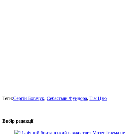
Теги:
Сергій Богачук
,
Себастьян Фундора
,
Тім Цзю
Вибір редакції