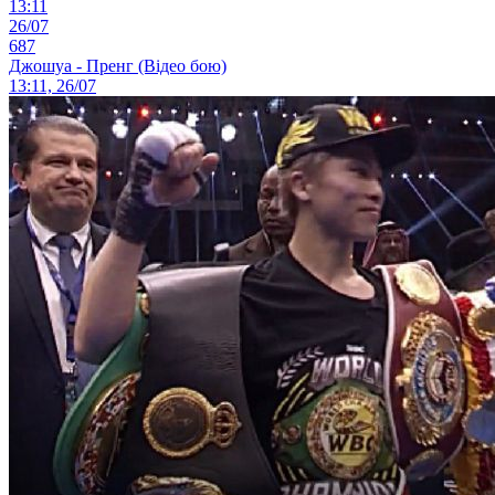
13:11
26/07
687
Джошуа - Пренг (Відео бою)
13:11, 26/07