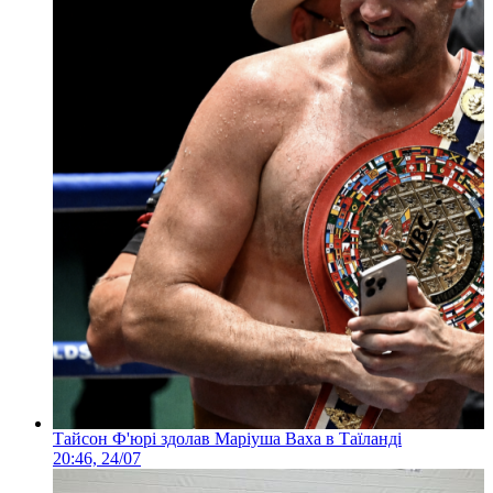
Тайсон Ф'юрі здолав Маріуша Ваха в Таїланді
20:46, 24/07