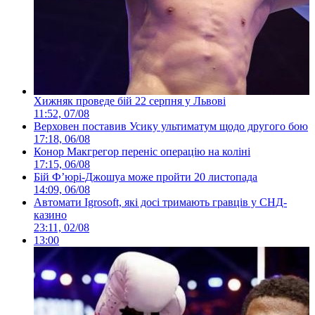
Хижняк проведе бій 22 серпня у Львові
11:52, 07/08
Верховен поставив Усику ультиматум щодо другого бою
17:18, 06/08
Конор Макгрегор переніс операцію на коліні
17:15, 06/08
Бій Ф’юрі-Джошуа може пройти 20 листопада
14:09, 06/08
Автомати Igrosoft, які досі тримають гравців у СНД-
казино
23:11, 02/08
13:00