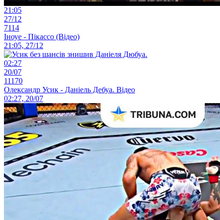
21:05
27/12
7114
Іноуе - Пікассо (Відео)
21:05, 27/12
02:27
20/07
11170
Олександр Усик - Даніель Дебуа. Відео
02:27, 20/07