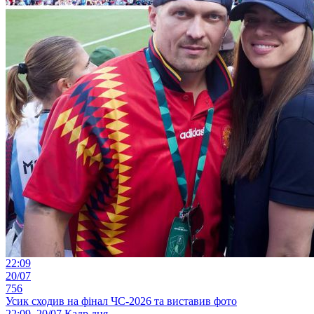
22:09
20/07
756
Усик сходив на фінал ЧС-2026 та виставив фото
22:09, 20/07
Кадр дня