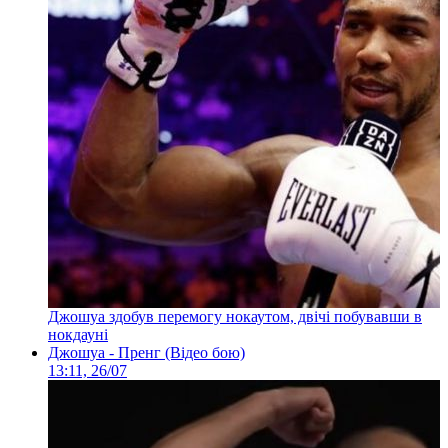
Джошуа здобув перемогу нокаутом, двічі побувавши в
нокдауні
Джошуа - Пренг (Відео бою)
13:11, 26/07