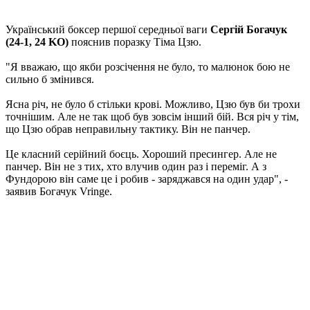
Український боксер першої середньої ваги
Сергій Богачук
(24-1, 24 KO)
пояснив поразку Тіма Цзю.
"Я вважаю, що якби розсічення не було, то малюнок бою не
сильно б змінився.
Ясна річ, не було б стільки крові. Можливо, Цзю був би трохи
точнішим. Але не так щоб був зовсім інший бій. Вся річ у тім,
що Цзю обрав неправильну тактику. Він не панчер.
Це класний серійний боєць. Хороший пресингер. Але не
панчер. Він не з тих, хто влучив один раз і переміг. А з
Фундорою він саме це і робив - заряджався на один удар", -
заявив Богачук Vringe.