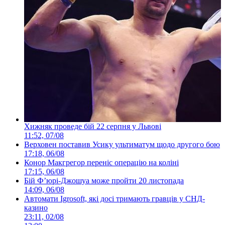
Хижняк проведе бій 22 серпня у Львові
11:52, 07/08
Верховен поставив Усику ультиматум щодо другого бою
17:18, 06/08
Конор Макгрегор переніс операцію на коліні
17:15, 06/08
Бій Ф’юрі-Джошуа може пройти 20 листопада
14:09, 06/08
Автомати Igrosoft, які досі тримають гравців у СНД-
казино
23:11, 02/08