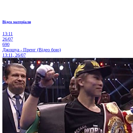
Відео матеріали
13:11
26/07
690
Джошуа - Пренг (Відео бою)
13:11, 26/07