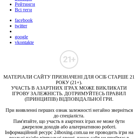
Рейтинги
Всі теги
facebook
twitter
google
vkontakte
МАТЕРІАЛИ САЙТУ ПРИЗНАЧЕНІ ДЛЯ ОСІБ СТАРШЕ 21
РОКУ (21+).
УЧАСТЬ В АЗАРТНИХ ІГРАХ МОЖЕ ВИКЛИКАТИ
ІГРОВУ ЗАЛЕЖНІСТЬ. ДОТРИМУЙТЕСЬ ПРАВИЛ
(ПРИНЦИПІВ) ВІДПОВІДАЛЬНОЇ ГРИ.
При виявленні перших ознак залежності негайно зверніться
до спеціаліста.
Пам'ятайте, що участь в азартних іграх не може бути
джерелом доходів або альтернативою роботі.
Інформаційний ресурс 24boxing.com.ua не проводить ігри на
реальні та/або віртуальні гроші, також сайт не приймає в