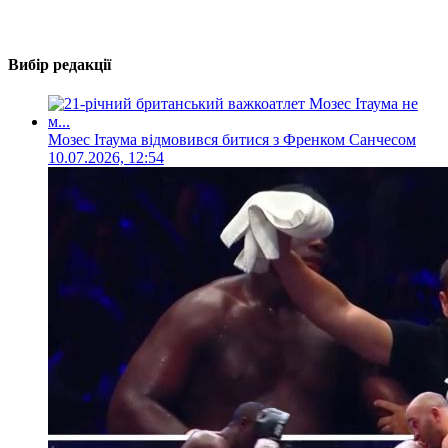
Вибір редакції
Мозес Ітаума відмовився битися з Френком Санчесом
10.07.2026, 12:54