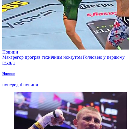
Новини
Макгрегор програв технічним нокаутом Голловею у першому
раунді
Новини
попередні новини