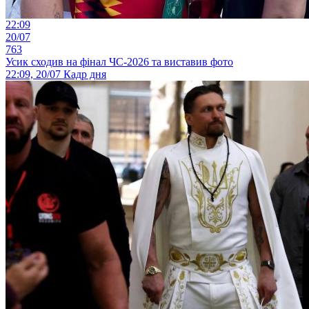
22:09
20/07
763
Усик сходив на фінал ЧС-2026 та виставив фото
22:09, 20/07
Кадр дня