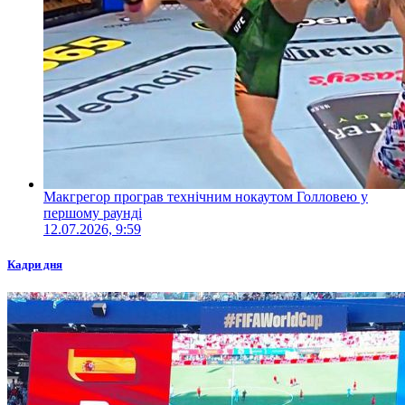
Макгрегор програв технічним нокаутом Голловею у
першому раунді
12.07.2026, 9:59
Кадри дня