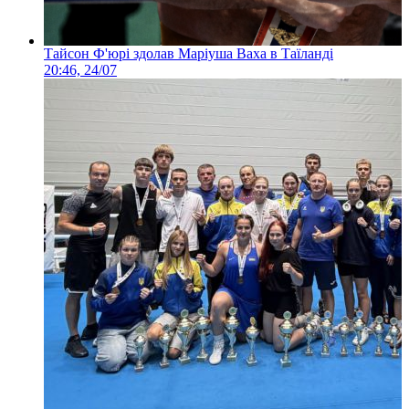
Тайсон Ф'юрі здолав Маріуша Ваха в Таїланді
20:46, 24/07