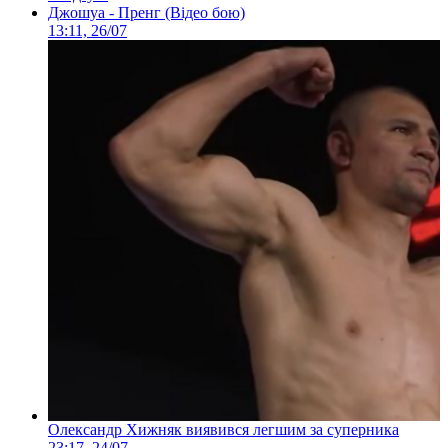
Джошуа - Пренг (Відео бою)
13:11, 26/07
Олександр Хижняк виявився легшим за суперника
23:17, 24/07