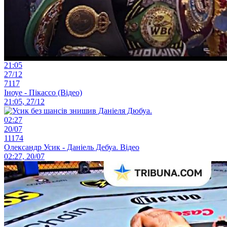
21:05
27/12
7117
Іноуе - Пікассо (Відео)
21:05, 27/12
02:27
20/07
11174
Олександр Усик - Даніель Дебуа. Відео
02:27, 20/07