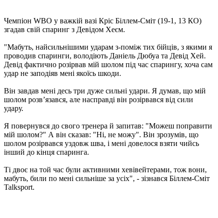
Чемпіон WBO у важкій вазі Кріс Біллем-Сміт (19-1, 13 КО)
згадав свій спаринг з Девідом Хеєм.
"Мабуть, найсильнішими ударам з-поміж тих бійців, з якими я
проводив спаринги, володіють Даніель Дюбуа та Девід Хей.
Девід фактично розірвав мій шолом під час спарингу, хоча сам
удар не заподіяв мені якоїсь шкоди.
Він завдав мені десь три дуже сильні удари. Я думав, що мій
шолом розв’язався, але насправді він розірвався від сили
удару.
Я повернувся до свого тренера й запитав: "Можеш поправити
мій шолом?" А він сказав: "Ні, не можу". Він зрозумів, що
шолом розірвався уздовж шва, і мені довелося взяти чийсь
інший до кінця спаринга.
Ті двоє на той час були активними хевівейтерами, тож вони,
мабуть, били по мені сильніше за усіх", - зізнався Біллем-Сміт
Talksport.