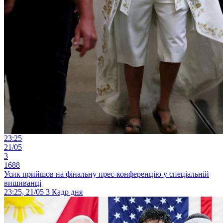
23:25
21/05
3
1688
Усик прийшов на фінальну прес-конференцію у спеціальній
вишиванці
23:25, 21/05
3
Кадр дня