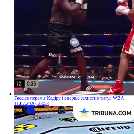
Гассієв переміг Кадіру і вперше захистив титул WBA
11.07.2026, 23:53