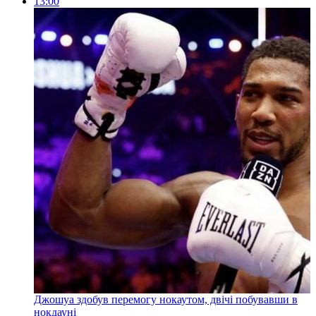
13:00
Джошуа здобув перемогу нокаутом, двічі побувавши в
нокдауні