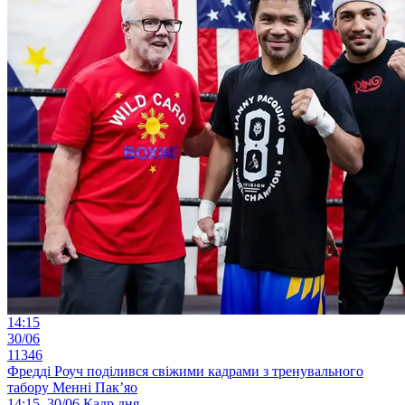
14:15
30/06
11346
Фредді Роуч поділився свіжими кадрами з тренувального
табору Менні Пак’яо
14:15, 30/06
Кадр дня