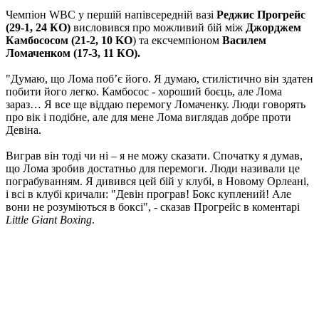
Чемпіон WBC у першій напівсередній вазі
Реджис Прогрейс
(29-1, 24 КО)
висловився про можливий бій між
Джорджем
Камбососом (21-2, 10 KO
) та ексчемпіоном
Василем
Ломаченком (17-3, 11 КО).
"Думаю, що Лома поб’є його. Я думаю, стилістично він здатен
побити його легко. Камбосос - хороший боєць, але Лома
зараз… Я все ще віддаю перемогу Ломаченку. Люди говорять
про вік і подібне, але для мене Лома виглядав добре проти
Девіна.
Виграв він тоді чи ні – я не можу сказати. Спочатку я думав,
що Лома зробив достатньо для перемоги. Люди називали це
пограбуванням. Я дивився цей бій у клубі, в Новому Орлеані,
і всі в клубі кричали: "Девін програв! Бокс куплений! Але
вони не розуміються в боксі", - сказав Прогрейс в коментарі
Little Giant Boxing
.