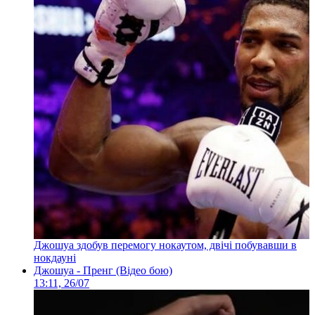
Джошуа здобув перемогу нокаутом, двічі побувавши в
нокдауні
Джошуа - Пренг (Відео бою)
13:11, 26/07