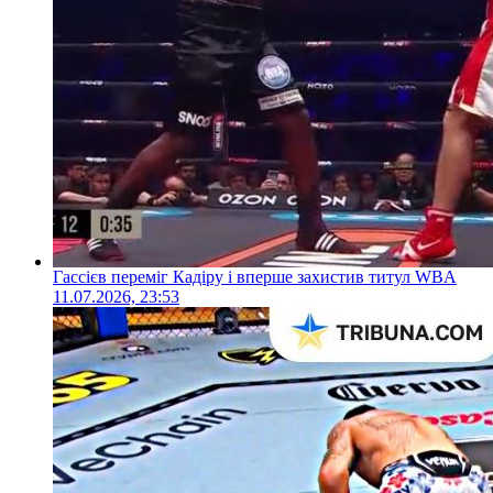
Гассієв переміг Кадіру і вперше захистив титул WBA
11.07.2026, 23:53