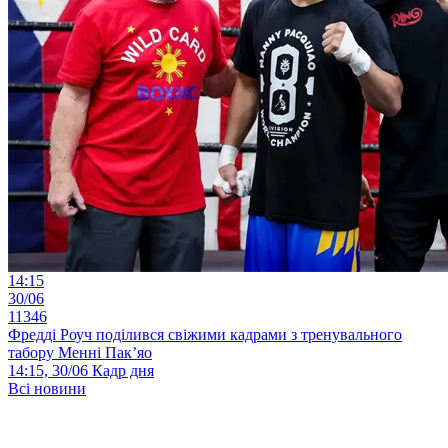
14:15
30/06
11346
Фредді Роуч поділився свіжими кадрами з тренувального
табору Менні Пак’яо
14:15, 30/06
Кадр дня
Всі новини