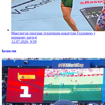
Макгрегор програв технічним нокаутом Голловею у
першому раунді
12.07.2026, 9:59
Кадри дня