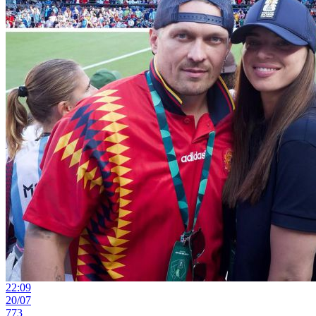
22:09
20/07
773