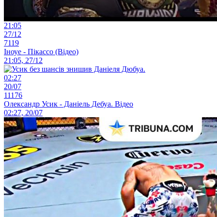
21:05
27/12
7119
Іноуе - Пікассо (Відео)
21:05, 27/12
02:27
20/07
11176
Олександр Усик - Даніель Дебуа. Відео
02:27, 20/07