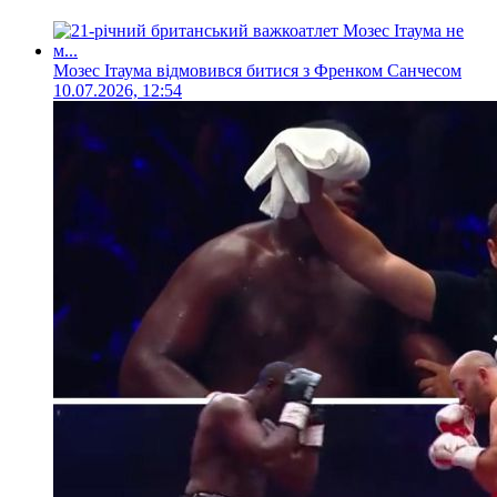
Мозес Ітаума відмовився битися з Френком Санчесом
10.07.2026, 12:54