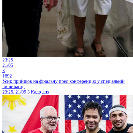
23:25
21/05
3
1692
Усик прийшов на фінальну прес-конференцію у спеціальній
вишиванці
23:25, 21/05
3
Кадр дня