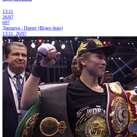
13:11
26/07
697
Джошуа - Пренг (Відео бою)
13:11, 26/07