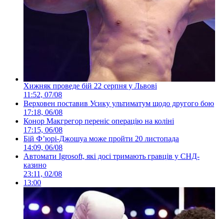
Хижняк проведе бій 22 серпня у Львові
11:52, 07/08
Верховен поставив Усику ультиматум щодо другого бою
17:18, 06/08
Конор Макгрегор переніс операцію на коліні
17:15, 06/08
Бій Ф’юрі-Джошуа може пройти 20 листопада
14:09, 06/08
Автомати Igrosoft, які досі тримають гравців у СНД-
казино
23:11, 02/08
13:00