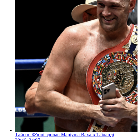
Тайсон Ф'юрі здолав Маріуша Ваха в Таїланді