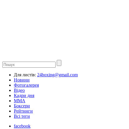
Для листів:
24boxing@gmail.com
Новини
Фотогалерея
Відео
Кадри дня
ММА
Боксери
Рейтинги
Всі теги
facebook