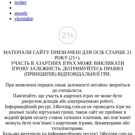
twitter
google
vkontakte
МАТЕРІАЛИ САЙТУ ПРИЗНАЧЕНІ ДЛЯ ОСІБ СТАРШЕ 21
РОКУ (21+).
УЧАСТЬ В АЗАРТНИХ ІГРАХ МОЖЕ ВИКЛИКАТИ
ІГРОВУ ЗАЛЕЖНІСТЬ. ДОТРИМУЙТЕСЬ ПРАВИЛ
(ПРИНЦИПІВ) ВІДПОВІДАЛЬНОЇ ГРИ.
При виявленні перших ознак залежності негайно зверніться
до спеціаліста.
Пам'ятайте, що участь в азартних іграх не може бути
джерелом доходів або альтернативою роботі.
Інформаційний ресурс 24boxing.com.ua не проводить ігри на
реальні та/або віртуальні гроші, також сайт не приймає в
жодній формі оплату ставок та/інших платежів, які пов’язані/
можуть бути пов’язані з азартними іграми, букмекерами або
тоталізаторами.
Будь-які матеріали на інформаційному ресурсі 24boxing.com.ua