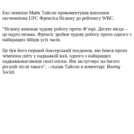
Екс-чемпіон Майк Тайсон прокоментував внесення
ексчемпіона UFC Френсіса Нганну до рейтингу WBC.
"Нганну виконав чудову роботу проти Ф’юрі. Десяте місце –
це надто низько. Френсіс зробив чудову роботу проти одного з
найкращих бійців усіх часів.
Це був його перший боксерський поєдинок, він бився проти
чемпіона світу у надважкій вазі, одного з найкращих
надважковаговиків своєї епохи. Він заслуговує на багато
регалій після такого", - сказав Тайсон в коментарі
Boxing
Social.