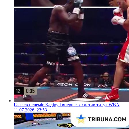
Гассієв переміг Кадіру і вперше захистив титул WBA
11.07.2026, 23:53