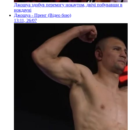
Джошуа здобув перемогу нокаутом, двічі побувавши в
нокдауні
Джошуа - Пренг (Відео бою)
13:11, 26/07