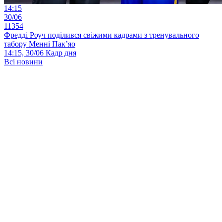
14:15
30/06
11354
Фредді Роуч поділився свіжими кадрами з тренувального
табору Менні Пак’яо
14:15, 30/06
Кадр дня
Всі новини