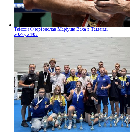
Тайсон Ф'юрі здолав Маріуша Ваха в Таїланді
20:46, 24/07