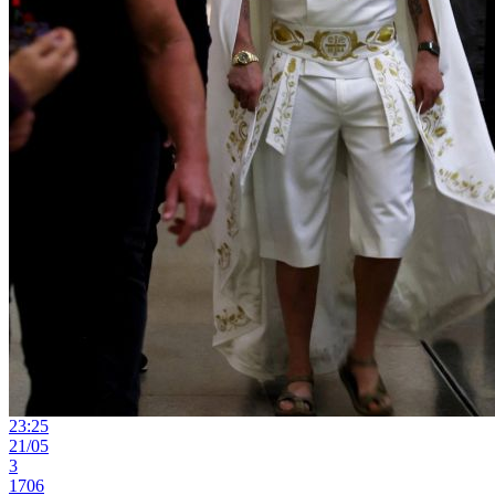
23:25
21/05
3
1706