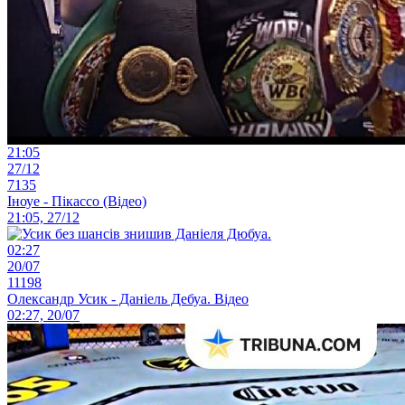
21:05
27/12
7135
Іноуе - Пікассо (Відео)
21:05, 27/12
02:27
20/07
11198
Олександр Усик - Даніель Дебуа. Відео
02:27, 20/07