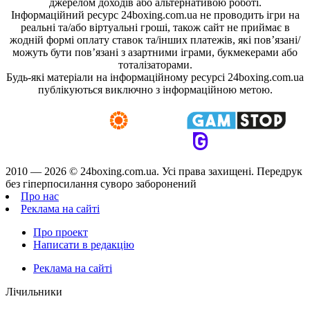
джерелом доходів або альтернативою роботі.
Інформаційний ресурс 24boxing.com.ua не проводить ігри на
реальні та/або віртуальні гроші, також сайт не приймає в
жодній формі оплату ставок та/інших платежів, які пов’язані/
можуть бути пов’язані з азартними іграми, букмекерами або
тоталізаторами.
Будь-які матеріали на інформаційному ресурсі 24boxing.com.ua
публікуються виключно з інформаційною метою.
2010 — 2026 ©
24boxing.com.ua.
Усi права захищенi. Передрук
без гіперпосилання суворо заборонений
Про нас
Реклама на сайті
Про проект
Написати в редакцію
Реклама на сайті
Лічильники