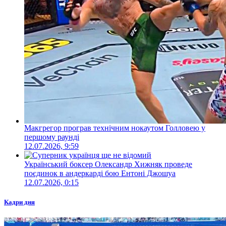
Макгрегор програв технічним нокаутом Голловею у
першому раунді
12.07.2026, 9:59
Український боксер Олександр Хижняк проведе
поєдинок в андеркарді бою Ентоні Джошуа
12.07.2026, 0:15
Кадри дня