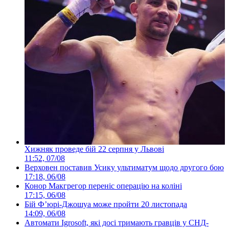
Хижняк проведе бій 22 серпня у Львові
11:52, 07/08
Верховен поставив Усику ультиматум щодо другого бою
17:18, 06/08
Конор Макгрегор переніс операцію на коліні
17:15, 06/08
Бій Ф’юрі-Джошуа може пройти 20 листопада
14:09, 06/08
Автомати Igrosoft, які досі тримають гравців у СНД-