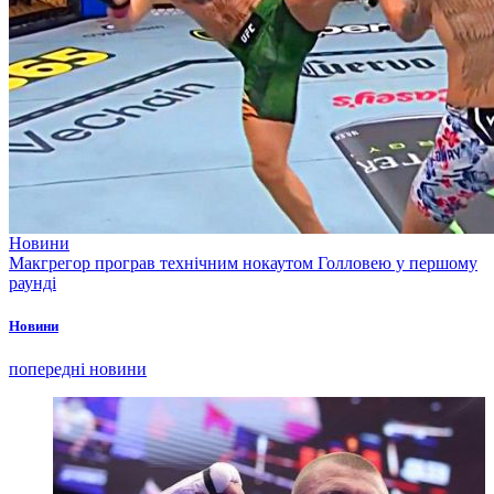
Новини
Макгрегор програв технічним нокаутом Голловею у першому
раунді
Новини
попередні новини