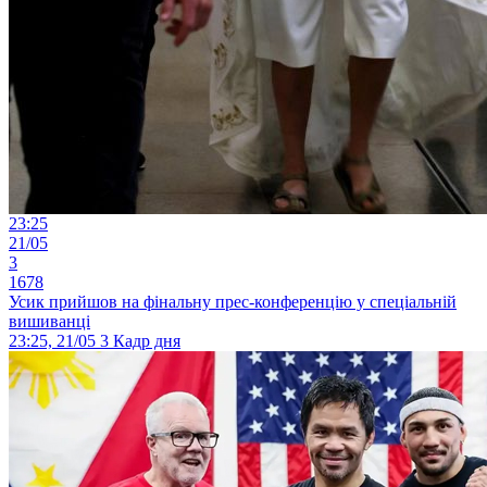
23:25
21/05
3
1678
Усик прийшов на фінальну прес-конференцію у спеціальній
вишиванці
23:25, 21/05
3
Кадр дня