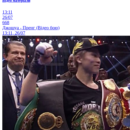
Відео матеріали
13:11
26/07
668
Джошуа - Пренг (Відео бою)
13:11, 26/07