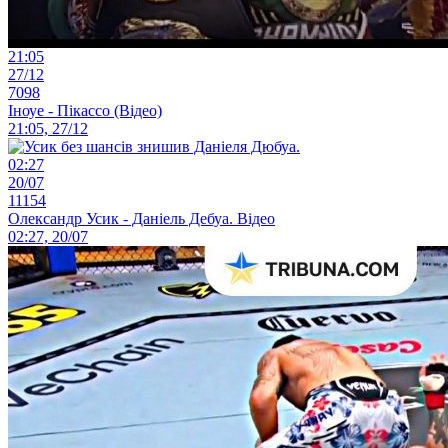
21:05
27/12
7098
Іноуе - Пікассо (Відео)
21:05, 27/12
02:27
20/07
11154
Олександр Усик - Даніель Дебуа. Відео
02:27, 20/07