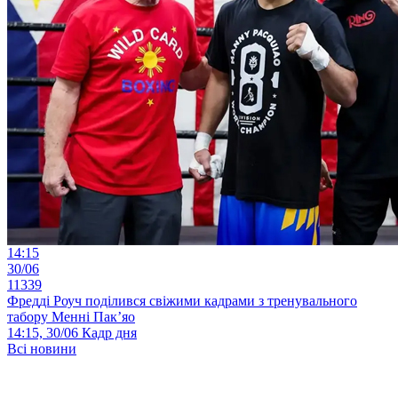
14:15
30/06
11339
Фредді Роуч поділився свіжими кадрами з тренувального
табору Менні Пак’яо
14:15, 30/06
Кадр дня
Всі новини