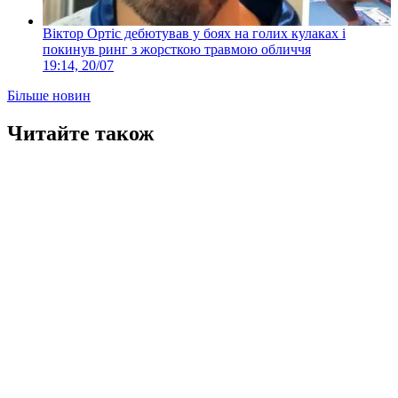
Віктор Ортіс дебютував у боях на голих кулаках і
покинув ринг з жорсткою травмою обличчя
19:14, 20/07
Більше новин
Читайте також