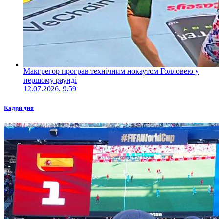
Макгрегор програв технічним нокаутом Голловею у
першому раунді
12.07.2026, 9:59
Кадри дня