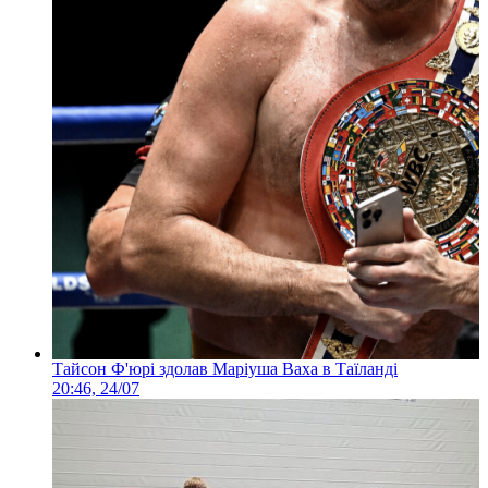
Тайсон Ф'юрі здолав Маріуша Ваха в Таїланді
20:46, 24/07