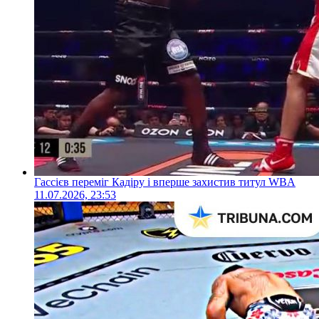
Гассієв переміг Кадіру і вперше захистив титул WBA
11.07.2026, 23:53