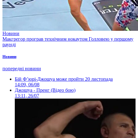
Новини
Макгрегор програв технічним нокаутом Голловею у першому
раунді
Новини
попередні новини
Бій Ф’юрі-Джошуа може пройти 20 листопада
14:09, 06/08
Джошуа - Пренг (Відео бою)
13:11, 26/07