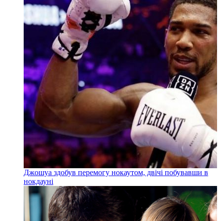
Джошуа здобув перемогу нокаутом, двічі побувавши в
нокдауні