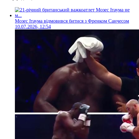
Мозес Ітаума відмовився битися з Френком Санчесом
10.07.2026, 12:54