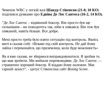
Чемпіон WBC у легкій вазі
Шакур Стівенсон (21-0, 10 КО
)
поділився думками про
Едвіна Де Лос Сантоса (16-2, 14 КО).
"Де Лос Сантос – відмінний боксер. Він просто був ще
сильнішим – ви поводитесь так, ніби я злякався. Він теж був
зляканий, навіть більше. Все добре.
Мені просто треба було взяти ситуацію під контроль. Якоїсь
миті я сказав собі: «Візьми під свій контроль. Не дай йому
лайна і переконайся, що приземлиш, коли буде можливість»
Як я вже сказав, не збираюся виправдовуватися. Я зробив те,
що мав зробити. Ми вийшли переможцями. Де Лос Сантос —
страшенно хороший боксер. Я віддаю йому належне. Має
гарний захист", - цитує Стівенсона сайт
Boxing Scene.