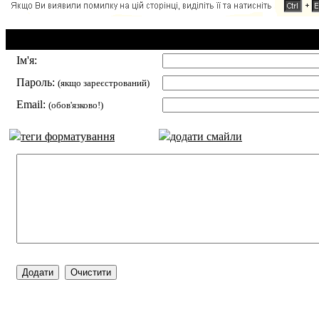
Додавання коментаря:
Ім'я:
Пароль:
(якщо зареєстрований)
Email:
(обов'язково!)
теги форматування
додати смайли