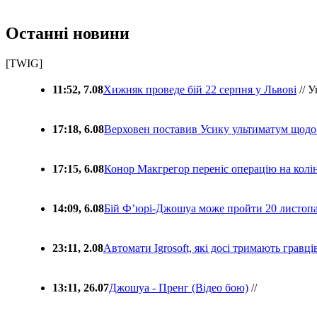
Останні новини
[TWIG]
11:52, 7.08
Хижняк проведе бій 22 серпня у Львові
// У
17:18, 6.08
Верховен поставив Усику ультиматум щодо
17:15, 6.08
Конор Макгрегор переніс операцію на колін
14:09, 6.08
Бій Ф’юрі-Джошуа може пройти 20 листоп
23:11, 2.08
Автомати Igrosoft, які досі тримають гравц
13:11, 26.07
Джошуа - Пренг (Відео бою)
//