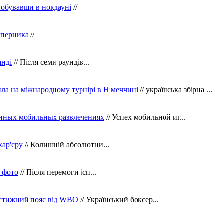
побувавши в нокдауні
//
уперника
//
анді
// Після семи раундів...
ила на міжнародному турнірі в Німеччині
// українська збірна ...
нных мобильных развлечениях
// Успех мобильной иг...
кар'єру
// Колишній абсолютни...
в фото
// Після перемоги ісп...
рестижний пояс від WBO
// Український боксер...