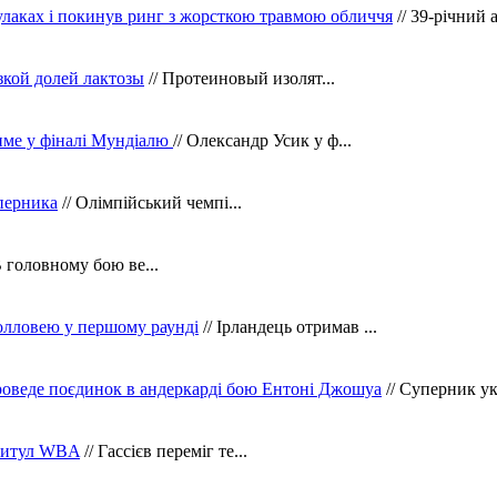
кулаках і покинув ринг з жорсткою травмою обличчя
// 39-річний 
зкой долей лактозы
// Протеиновый изолят...
тиме у фіналі Мундіалю
// Олександр Усик у ф...
уперника
// Олімпійський чемпі...
В головному бою ве...
олловею у першому раунді
// Ірландець отримав ...
оведе поєдинок в андеркарді бою Ентоні Джошуа
// Суперник укр
 титул WBA
// Гассієв переміг те...