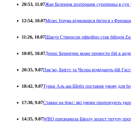
20:53, 11.07
Жан Беленюк розтрощив суперника в суп
12:54, 10.07
Мозес Ітаума відмовився битися з Френко
11:26, 10.07
Шакур Стівенсон офіційно став бійцем Zuf
10:05, 10.07
Денис Беринчик може провести бій в анде
20:35, 9.07
Пакʼяо, Бріггс та Чісора відвідають бій Гас
18:42, 9.07
Турки Аль аш-Шейх поставив умову для бо
17:30, 9.07
Ставки на бокс: які умови пропонують укра
14:35, 9.07
WBO призначила Біволу захист титулу про