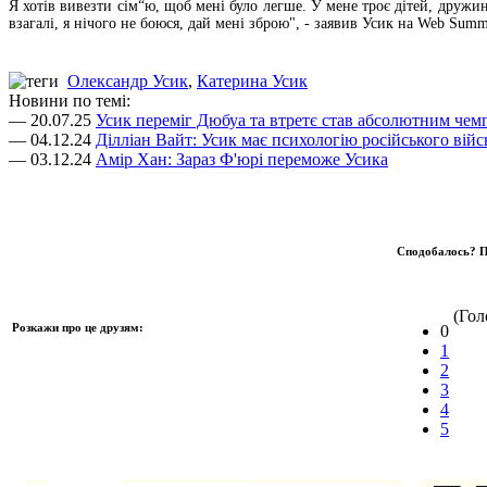
Я хотів вивезти сім“ю, щоб мені було легше. У мене троє дітей, дружина
взагалі, я нічого не боюся, дай мені зброю", - заявив Усик на Web Summ
Олександр Усик
,
Катерина Усик
Новини по темі:
— 20.07.25
Усик переміг Дюбуа та втретє став абсолютним чем
— 04.12.24
Ділліан Вайт: Усик має психологію російського війс
— 03.12.24
Амір Хан: Зараз Ф'юрі переможе Усика
Сподобалось? П
(Голо
Розкажи про це друзям:
0
1
2
3
4
5