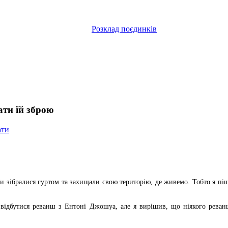
Розклад поєдинків
ати їй зброю
ати
Ми зібралися гуртом та захищали свою територію, де живемо. Тобто я пішо
в відбутися реванш з Ентоні Джошуа, але я вирішив, що ніякого рева