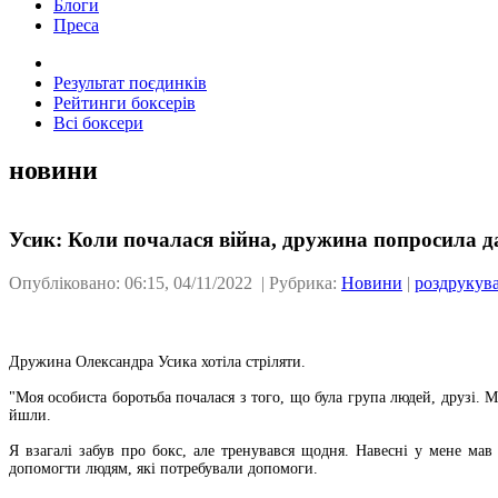
Блоги
Преса
Результат поєдинків
Рейтинги боксерів
Всі боксери
новини
Усик: Коли почалася війна, дружина попросила д
Опубліковано: 06:15, 04/11/2022 | Рубрика:
Новини
|
роздрукув
Дружина Олександра Усика хотіла стріляти.
"Моя особиста боротьба почалася з того, що була група людей, друзі. 
йшли.
Я взагалі забув про бокс, але тренувався щодня. Навесні у мене ма
допомогти людям, які потребували допомоги.