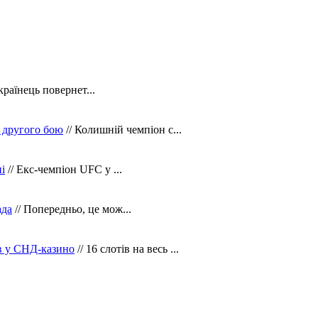
країнець повернет...
 другого бою
// Колишній чемпіон с...
і
// Екс-чемпіон UFC у ...
ада
// Попередньо, це мож...
ів у СНД-казино
// 16 слотів на весь ...