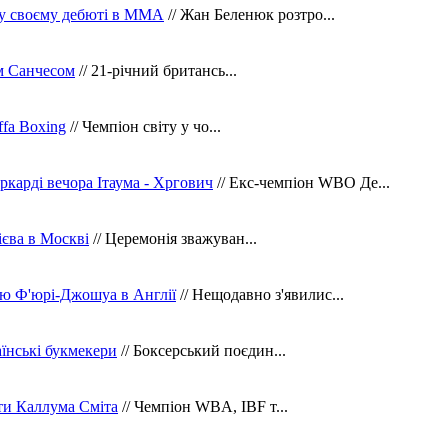
 у своєму дебюті в ММА
// Жан Беленюк розтро...
м Санчесом
// 21-річний британсь...
fa Boxing
// Чемпіон світу у чо...
ркарді вечора Ітаума - Хргович
// Екс-чемпіон WBO Де...
сієва в Москві
// Церемонія зважуван...
ю Ф'юрі-Джошуа в Англії
// Нещодавно з'явилис...
їнські букмекери
// Боксерський поєдин...
ти Каллума Сміта
// Чемпіон WBA, IBF т...