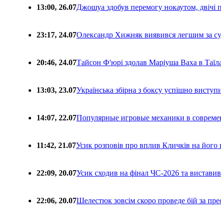
13:00, 26.07
Джошуа здобув перемогу нокаутом, двічі 
23:17, 24.07
Олександр Хижняк виявився легшим за с
20:46, 24.07
Тайсон Ф'юрі здолав Маріуша Ваха в Таїл
13:03, 23.07
Українська збірна з боксу успішно виступ
14:07, 22.07
Популярные игровые механики в совреме
11:42, 21.07
Усик розповів про вплив Кличків на його 
22:09, 20.07
Усик сходив на фінал ЧС-2026 та вистави
22:06, 20.07
Шелестюк зовсім скоро проведе бій за п