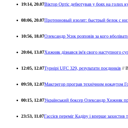
19:14, 20.07
Віктор Ортіс дебютував у боях на голих 
08:06, 20.07
Протеиновый изолят: быстрый белок с ни
10:56, 18.07
Олександр Усик розповів за кого вболіва
20:04, 13.07
Хижняк дізнався ім'я свого наступного с
12:05, 12.07
Турнірі UFC 329, результати поєдинків
// 
09:59, 12.07
Макгрегор програв технічним нокаутом Г
00:15, 12.07
Український боксер Олександр Хижняк пр
23:53, 11.07
Гассієв переміг Кадіру і вперше захистив