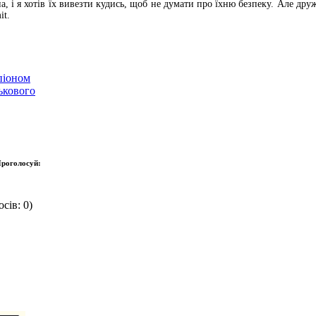
, і я хотів їх вивезти кудись, щоб не думати про їхню безпеку. Але дружи
it.
піоном
ькового
роголосуй:
сів: 0)