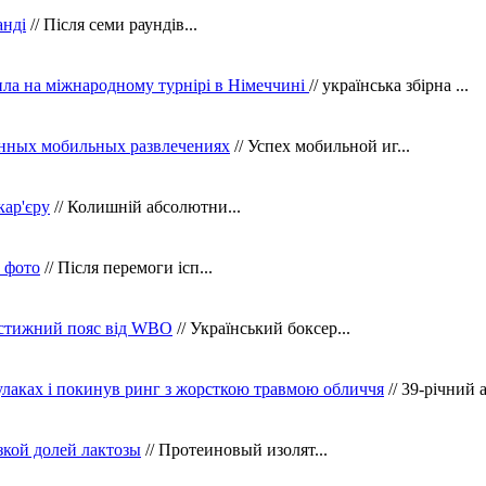
анді
// Після семи раундів...
ила на міжнародному турнірі в Німеччині
// українська збірна ...
нных мобильных развлечениях
// Успех мобильной иг...
кар'єру
// Колишній абсолютни...
в фото
// Після перемоги ісп...
рестижний пояс від WBO
// Український боксер...
кулаках і покинув ринг з жорсткою травмою обличчя
// 39-річний 
зкой долей лактозы
// Протеиновый изолят...