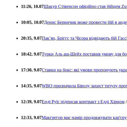
11:26, 10.07
Шакур Стівенсон офіційно став бійцем Zuf
10:05, 10.07
Денис Беринчик може провести бій в анде
20:35, 9.07
Пакʼяо, Бріггс та Чісора відвідають бій Гас
18:42, 9.07
Турки Аль аш-Шейх поставив умову для бо
17:30, 9.07
Ставки на бокс: які умови пропонують укра
14:35, 9.07
WBO призначила Біволу захист титулу про
12:39, 9.07
Енді Руїс підписав контракт з Едді Хірном
/
12:33, 9.07
Макгрегор має намір продовжувати кар'єру