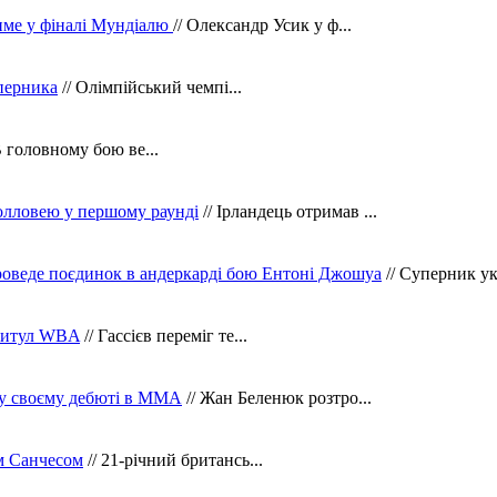
тиме у фіналі Мундіалю
// Олександр Усик у ф...
уперника
// Олімпійський чемпі...
В головному бою ве...
олловею у першому раунді
// Ірландець отримав ...
оведе поєдинок в андеркарді бою Ентоні Джошуа
// Суперник укр
 титул WBA
// Гассієв переміг те...
 у своєму дебюті в ММА
// Жан Беленюк розтро...
м Санчесом
// 21-річний британсь...