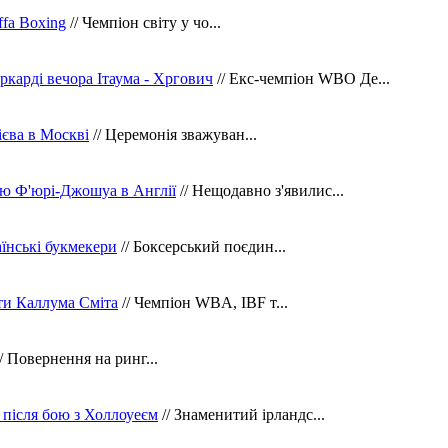
fa Boxing
// Чемпіон світу у чо...
ркарді вечора Ітаума - Хргович
// Екс-чемпіон WBO Де...
сієва в Москві
// Церемонія зважуван...
ю Ф'юрі-Джошуа в Англії
// Нещодавно з'явилис...
їнські букмекери
// Боксерський поєдин...
ти Каллума Сміта
// Чемпіон WBA, IBF т...
/ Повернення на ринг...
 після бою з Холлоуеєм
// Знаменитий ірландс...