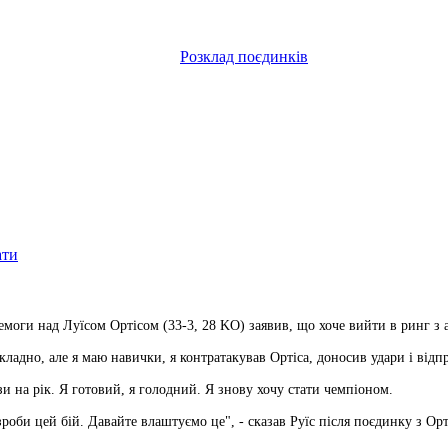
Розклад поєдинків
ати
емоги над Луїсом Ортісом (33-3, 28 KO) заявив, що хоче вийти в ринг з
ладно, але я маю навички, я контратакував Ортіса, доносив удари і відп
зи на рік. Я готовий, я голодний. Я знову хочу стати чемпіоном.
роби цей бій. Давайте влаштуємо це", - сказав Руїс після поєдинку з Орт