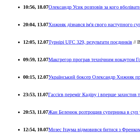
10:56, 18.07
Олександр Усик розповів за кого вболіва
20:04, 13.07
Хижняк дізнався ім'я свого наступного с
12:05, 12.07
Турнірі UFC 329, результати поєдинків
// 
09:59, 12.07
Макгрегор програв технічним нокаутом Г
00:15, 12.07
Український боксер Олександр Хижняк пр
23:53, 11.07
Гассієв переміг Кадіру і вперше захистив
20:53, 11.07
Жан Беленюк розтрощив суперника в суп
12:54, 10.07
Мозес Ітаума відмовився битися з Френко