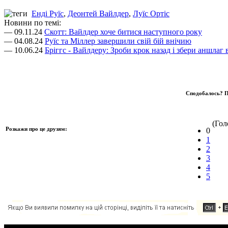
Енді Руїс
,
Деонтей Вайлдер
,
Луїс Ортіс
Новини по темі:
— 09.11.24
Скотт: Вайлдер хоче битися наступного року
— 04.08.24
Руїс та Міллер завершили свій бій внічию
— 10.06.24
Бріггс - Вайлдеру: Зроби крок назад і збери аншлаг 
Сподобалось? П
(Голо
Розкажи про це друзям:
0
1
2
3
4
5