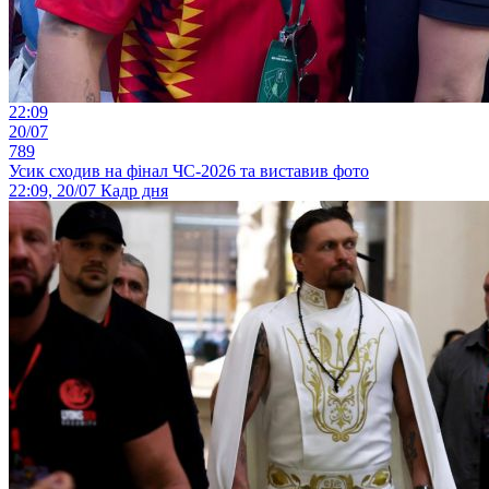
22:09
20/07
789
Усик сходив на фінал ЧС-2026 та виставив фото
22:09, 20/07
Кадр дня