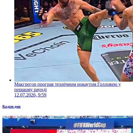
Макгрегор програв технічним нокаутом Голловею у
першому раунді
12.07.2026, 9:59
Кадри дня