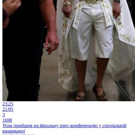
23:25
21/05
3
1698
Усик прийшов на фінальну прес-конференцію у спеціальній
вишиванці