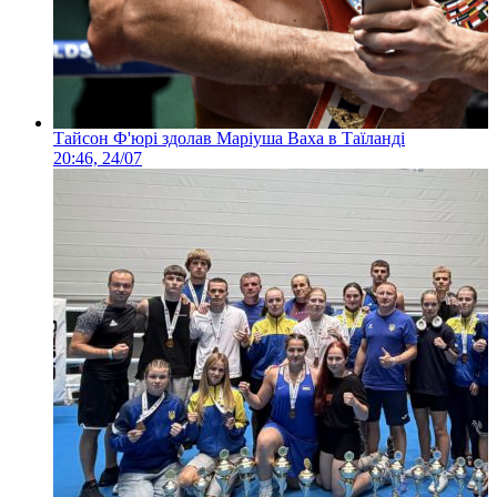
Тайсон Ф'юрі здолав Маріуша Ваха в Таїланді
20:46, 24/07