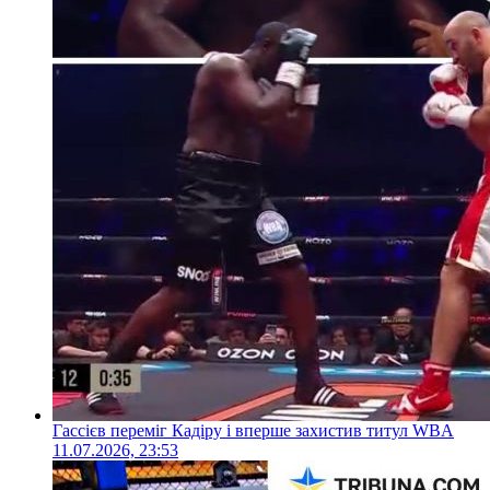
Гассієв переміг Кадіру і вперше захистив титул WBA
11.07.2026, 23:53