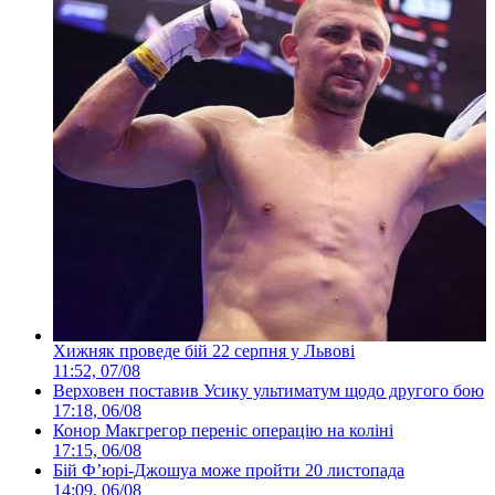
Хижняк проведе бій 22 серпня у Львові
11:52, 07/08
Верховен поставив Усику ультиматум щодо другого бою
17:18, 06/08
Конор Макгрегор переніс операцію на коліні
17:15, 06/08
Бій Ф’юрі-Джошуа може пройти 20 листопада
14:09, 06/08