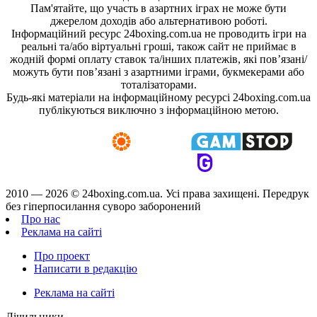
Пам'ятайте, що участь в азартних іграх не може бути
джерелом доходів або альтернативою роботі.
Інформаційний ресурс 24boxing.com.ua не проводить ігри на
реальні та/або віртуальні гроші, також сайт не приймає в
жодній формі оплату ставок та/інших платежів, які пов’язані/
можуть бути пов’язані з азартними іграми, букмекерами або
тоталізаторами.
Будь-які матеріали на інформаційному ресурсі 24boxing.com.ua
публікуються виключно з інформаційною метою.
2010 — 2026 ©
24boxing.com.ua.
Усi права захищенi. Передрук
без гіперпосилання суворо заборонений
Про нас
Реклама на сайті
Про проект
Написати в редакцію
Реклама на сайті
Лічильники