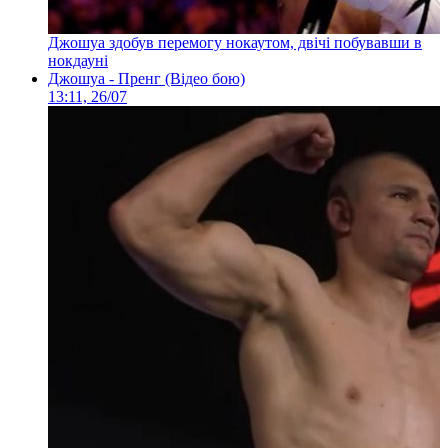
Джошуа здобув перемогу нокаутом, двічі побувавши в
нокдауні
Джошуа - Пренг (Відео бою)
13:11, 26/07