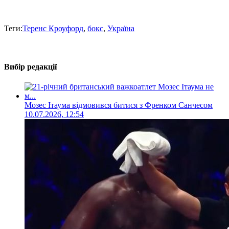
Теги:
Теренс Кроуфорд
,
бокс
,
Україна
Вибір редакції
Мозес Ітаума відмовився битися з Френком Санчесом
10.07.2026, 12:54