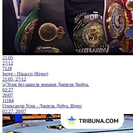
21:05
27/12
7128
Іноуе - Пікассо (Відео)
21:05, 27/12
02:27
20/07
11184
Олександр Усик - Даніель Дебуа. Відео
02:27, 20/07