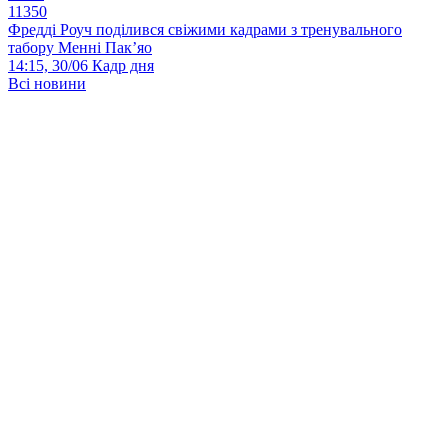
11350
Фредді Роуч поділився свіжими кадрами з тренувального
табору Менні Пак’яо
14:15, 30/06
Кадр дня
Всі новини