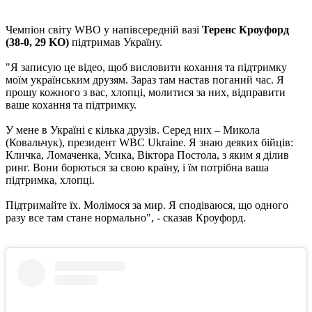
Чемпіон світу WBO у напівсередній вазі
Теренс Кроуфорд
(38-0, 29 KO)
підтримав Україну.
"Я записую це відео, щоб висловити кохання та підтримку
моїм українським друзям. Зараз там настав поганий час. Я
прошу кожного з вас, хлопці, молитися за них, відправити
ваше кохання та підтримку.
У мене в Україні є кілька друзів. Серед них – Микола
(Ковальчук), президент WBC Ukraine. Я знаю деяких бійців:
Кличка, Ломаченка, Усика, Віктора Постола, з яким я ділив
ринг. Вони борються за свою країну, і їм потрібна ваша
підтримка, хлопці.
Підтримайте їх. Молімося за мир. Я сподіваюся, що одного
разу все там стане нормально", - сказав Кроуфорд.