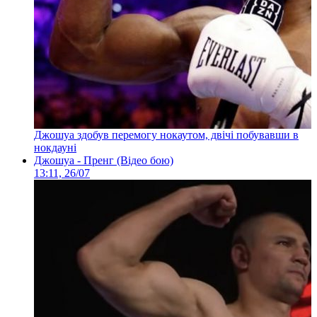
Джошуа здобув перемогу нокаутом, двічі побувавши в
нокдауні
Джошуа - Пренг (Відео бою)
13:11, 26/07