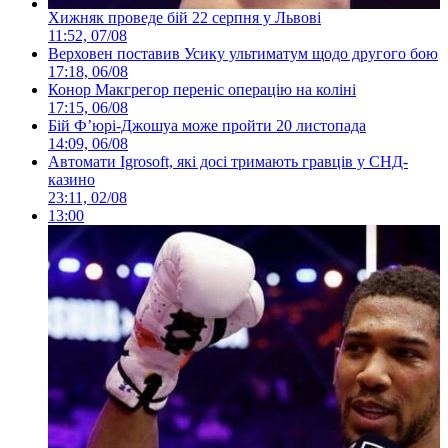
Хижняк проведе бій 22 серпня у Львові
11:52, 07/08
Верховен поставив Усику ультиматум щодо другого бою
17:18, 06/08
Конор Макгрегор переніс операцію на коліні
17:15, 06/08
Бій Ф’юрі-Джошуа може пройти 20 листопада
14:09, 06/08
Автомати Igrosoft, які досі тримають гравців у СНД-
казино
23:11, 02/08
13:00