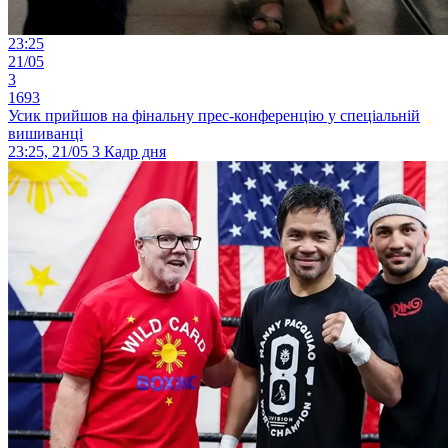
23:25
21/05
3
1693
Усик прийшов на фінальну прес-конференцію у спеціальній
вишиванці
23:25, 21/05
3
Кадр дня