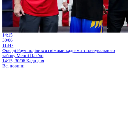
14:15
30/06
11347
Фредді Роуч поділився свіжими кадрами з тренувального
табору Менні Пак’яо
14:15, 30/06
Кадр дня
Всі новини