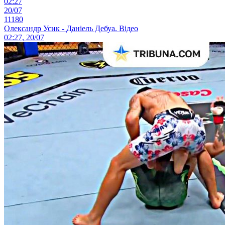
02:27
20/07
11180
Олександр Усик - Даніель Дебуа. Відео
02:27, 20/07