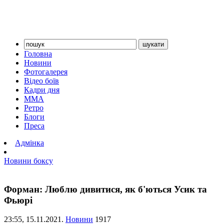
Головна
Новини
Фотогалерея
Відео боїв
Кадри дня
ММА
Ретро
Блоги
Преса
Адмінка
Новини боксу
Форман: Люблю дивитися, як б'ються Усик та
Фьюрі
23:55,
15.11.2021.
Новини
1917