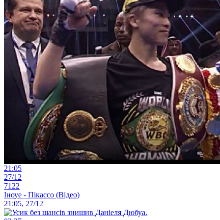
21:05
27/12
7122
Іноуе - Пікассо (Відео)
21:05, 27/12