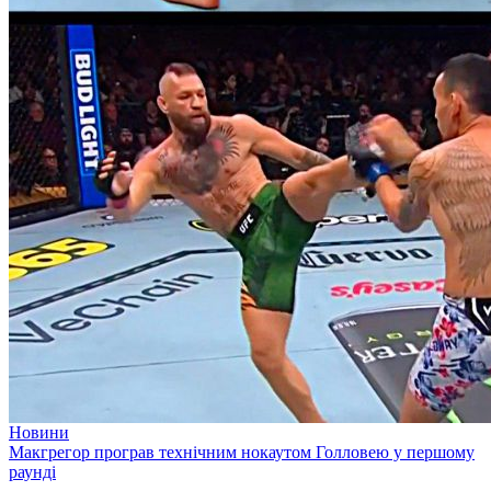
Новини
Макгрегор програв технічним нокаутом Голловею у першому
раунді