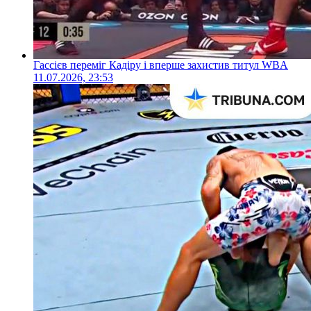
Гассієв переміг Кадіру і вперше захистив титул WBA
11.07.2026, 23:53