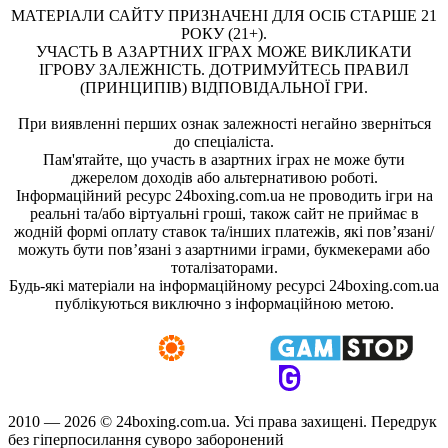
МАТЕРІАЛИ САЙТУ ПРИЗНАЧЕНІ ДЛЯ ОСІБ СТАРШЕ 21
РОКУ (21+).
УЧАСТЬ В АЗАРТНИХ ІГРАХ МОЖЕ ВИКЛИКАТИ
ІГРОВУ ЗАЛЕЖНІСТЬ. ДОТРИМУЙТЕСЬ ПРАВИЛ
(ПРИНЦИПІВ) ВІДПОВІДАЛЬНОЇ ГРИ.
При виявленні перших ознак залежності негайно зверніться
до спеціаліста.
Пам'ятайте, що участь в азартних іграх не може бути
джерелом доходів або альтернативою роботі.
Інформаційний ресурс 24boxing.com.ua не проводить ігри на
реальні та/або віртуальні гроші, також сайт не приймає в
жодній формі оплату ставок та/інших платежів, які пов’язані/
можуть бути пов’язані з азартними іграми, букмекерами або
тоталізаторами.
Будь-які матеріали на інформаційному ресурсі 24boxing.com.ua
публікуються виключно з інформаційною метою.
2010 — 2026 ©
24boxing.com.ua.
Усi права захищенi. Передрук
без гіперпосилання суворо заборонений