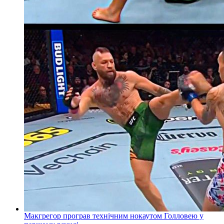
Макгрегор програв технічним нокаутом Голловею у