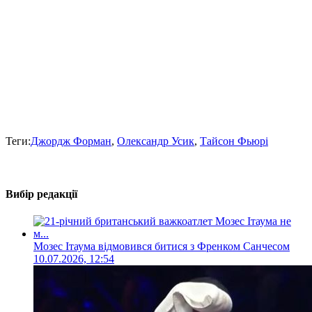
Теги:
Джордж Форман
,
Олександр Усик
,
Тайсон Фьюрі
Вибір редакції
Мозес Ітаума відмовився битися з Френком Санчесом
10.07.2026, 12:54