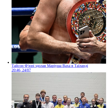
Тайсон Ф'юрі здолав Маріуша Ваха в Таїланді
20:46, 24/07