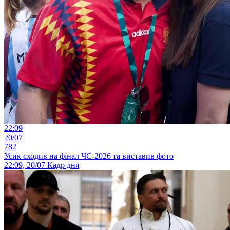
22:09
20/07
782
Усик сходив на фінал ЧС-2026 та виставив фото
22:09, 20/07
Кадр дня