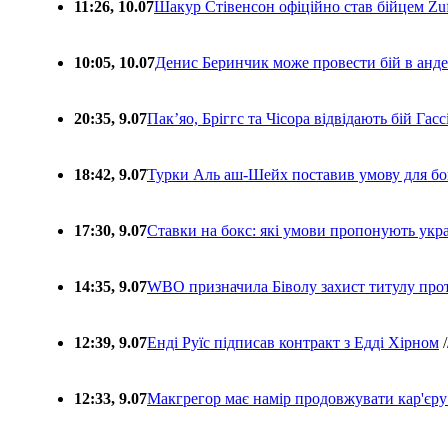
11:26, 10.07
Шакур Стівенсон офіційно став бійцем Zuf
10:05, 10.07
Денис Беринчик може провести бій в анде
20:35, 9.07
Пакʼяо, Бріггс та Чісора відвідають бій Гас
18:42, 9.07
Турки Аль аш-Шейх поставив умову для бо
17:30, 9.07
Ставки на бокс: які умови пропонують укра
14:35, 9.07
WBO призначила Біволу захист титулу про
12:39, 9.07
Енді Руїс підписав контракт з Едді Хірном
/
12:33, 9.07
Макгрегор має намір продовжувати кар'єру