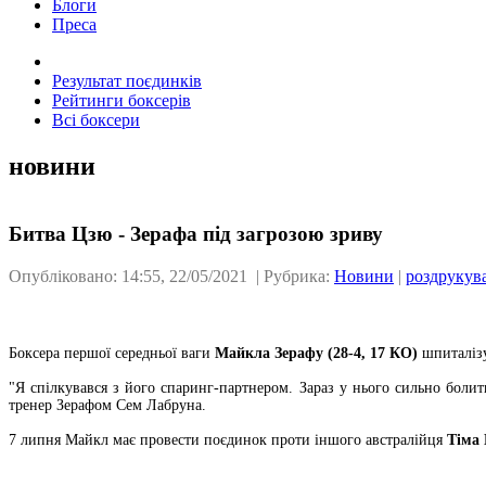
Блоги
Преса
Результат поєдинків
Рейтинги боксерів
Всі боксери
новини
Битва Цзю - Зерафа під загрозою зриву
Опубліковано: 14:55, 22/05/2021 | Рубрика:
Новини
|
роздрукув
Боксера першої середньої ваги
Майкла Зерафу (28-4, 17 КО)
шпиталізу
"Я спілкувався з його спаринг-партнером. Зараз у нього сильно болит
тренер Зерафом Сем Лабруна.
7 липня Майкл має провести поєдинок проти іншого австралійця
Тіма 