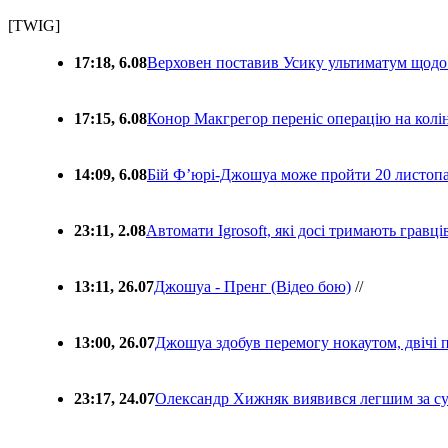
[TWIG]
17:18, 6.08
Верховен поставив Усику ультиматум щодо
17:15, 6.08
Конор Макгрегор переніс операцію на колін
14:09, 6.08
Бій Ф’юрі-Джошуа може пройти 20 листоп
23:11, 2.08
Автомати Igrosoft, які досі тримають гравц
13:11, 26.07
Джошуа - Пренг (Відео бою)
//
13:00, 26.07
Джошуа здобув перемогу нокаутом, двічі 
23:17, 24.07
Олександр Хижняк виявився легшим за с