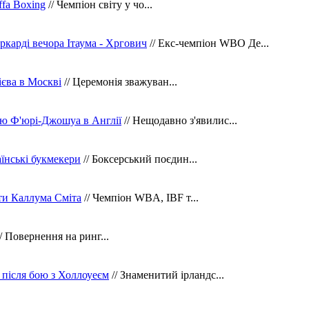
fa Boxing
// Чемпіон світу у чо...
ркарді вечора Ітаума - Хргович
// Екс-чемпіон WBO Де...
сієва в Москві
// Церемонія зважуван...
ю Ф'юрі-Джошуа в Англії
// Нещодавно з'явилис...
їнські букмекери
// Боксерський поєдин...
ти Каллума Сміта
// Чемпіон WBA, IBF т...
/ Повернення на ринг...
 після бою з Холлоуеєм
// Знаменитий ірландс...