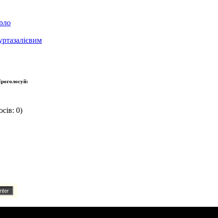
рло
уртазалієвим
роголосуй:
сів: 0)