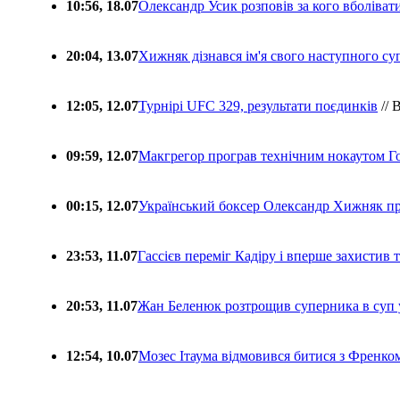
10:56, 18.07
Олександр Усик розповів за кого вболіва
20:04, 13.07
Хижняк дізнався ім'я свого наступного с
12:05, 12.07
Турнірі UFC 329, результати поєдинків
// 
09:59, 12.07
Макгрегор програв технічним нокаутом Г
00:15, 12.07
Український боксер Олександр Хижняк пр
23:53, 11.07
Гассієв переміг Кадіру і вперше захистив
20:53, 11.07
Жан Беленюк розтрощив суперника в суп
12:54, 10.07
Мозес Ітаума відмовився битися з Френко