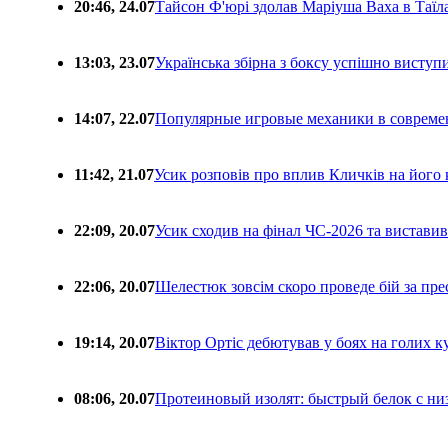
20:46, 24.07
Тайсон Ф'юрі здолав Маріуша Ваха в Таїл
13:03, 23.07
Українська збірна з боксу успішно виступ
14:07, 22.07
Популярные игровые механики в совреме
11:42, 21.07
Усик розповів про вплив Кличків на його 
22:09, 20.07
Усик сходив на фінал ЧС-2026 та вистави
22:06, 20.07
Шелестюк зовсім скоро проведе бій за п
19:14, 20.07
Віктор Ортіс дебютував у боях на голих 
08:06, 20.07
Протеиновый изолят: быстрый белок с ни