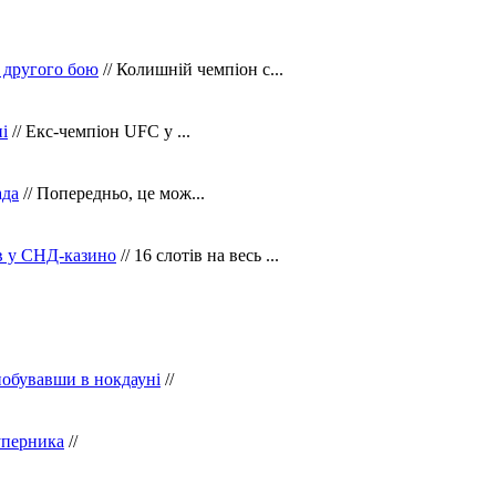
 другого бою
// Колишній чемпіон с...
і
// Екс-чемпіон UFC у ...
ада
// Попередньо, це мож...
ів у СНД-казино
// 16 слотів на весь ...
побувавши в нокдауні
//
уперника
//