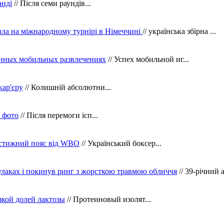
анді
// Після семи раундів...
ила на міжнародному турнірі в Німеччині
// українська збірна ...
нных мобильных развлечениях
// Успех мобильной иг...
кар'єру
// Колишній абсолютни...
в фото
// Після перемоги ісп...
рестижний пояс від WBO
// Український боксер...
кулаках і покинув ринг з жорсткою травмою обличчя
// 39-річний 
зкой долей лактозы
// Протеиновый изолят...