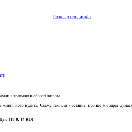
Розклад поєдинків
ати
вали з травмою в області живота.
ь живіт, його нудить. Скажу так. Бій - останнє, про що ми зараз дума
Цзю (18-0, 14 КО)
.