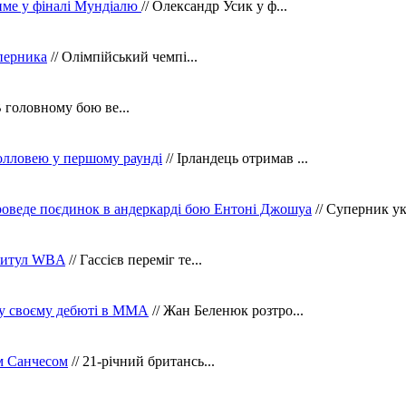
тиме у фіналі Мундіалю
// Олександр Усик у ф...
уперника
// Олімпійський чемпі...
В головному бою ве...
олловею у першому раунді
// Ірландець отримав ...
оведе поєдинок в андеркарді бою Ентоні Джошуа
// Суперник укр
 титул WBA
// Гассієв переміг те...
 у своєму дебюті в ММА
// Жан Беленюк розтро...
м Санчесом
// 21-річний британсь...