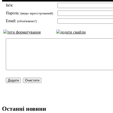
Ім'я:
Пароль:
(якщо зареєстрований)
Email:
(обов'язково!)
теги форматування
додати смайли
Останні новини