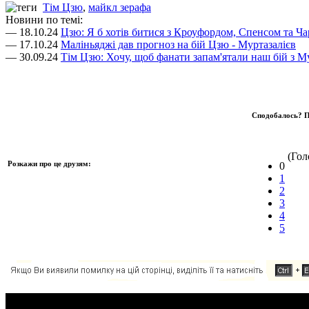
Тім Цзю
,
майкл зерафа
Новини по темі:
— 18.10.24
Цзю: Я б хотів битися з Кроуфордом, Спенсом та Ча
— 17.10.24
Маліньяджі дав прогноз на бій Цзю - Муртазалієв
— 30.09.24
Тім Цзю: Хочу, щоб фанати запам'ятали наш бій з М
Сподобалось? П
(Голо
Розкажи про це друзям:
0
1
2
3
4
5
Додавання коментаря: