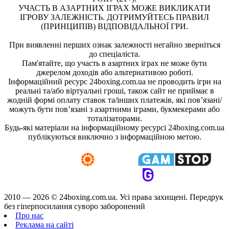
УЧАСТЬ В АЗАРТНИХ ІГРАХ МОЖЕ ВИКЛИКАТИ
ІГРОВУ ЗАЛЕЖНІСТЬ. ДОТРИМУЙТЕСЬ ПРАВИЛ
(ПРИНЦИПІВ) ВІДПОВІДАЛЬНОЇ ГРИ.
При виявленні перших ознак залежності негайно зверніться
до спеціаліста.
Пам'ятайте, що участь в азартних іграх не може бути
джерелом доходів або альтернативою роботі.
Інформаційний ресурс 24boxing.com.ua не проводить ігри на
реальні та/або віртуальні гроші, також сайт не приймає в
жодній формі оплату ставок та/інших платежів, які пов’язані/
можуть бути пов’язані з азартними іграми, букмекерами або
тоталізаторами.
Будь-які матеріали на інформаційному ресурсі 24boxing.com.ua
публікуються виключно з інформаційною метою.
2010 — 2026 ©
24boxing.com.ua.
Усi права захищенi. Передрук
без гіперпосилання суворо заборонений
Про нас
Реклама на сайті