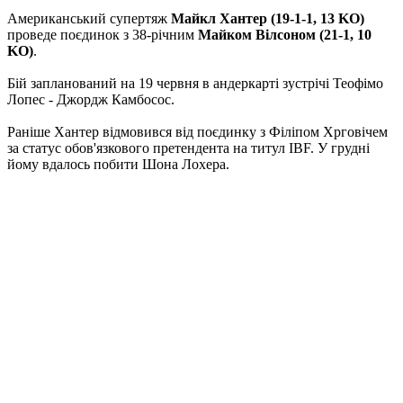
Американський супертяж
Майкл Хантер (19-1-1, 13 KO)
проведе поєдинок з 38-річним
Майком Вілсоном (21-1, 10
KO)
.
Бій запланований на 19 червня в андеркарті зустрічі Теофімо
Лопес - Джордж Камбосос.
Раніше Хантер відмовився від поєдинку з Філіпом Хрговічем
за статус обов'язкового претендента на титул IBF. У грудні
йому вдалось побити Шона Лохера.