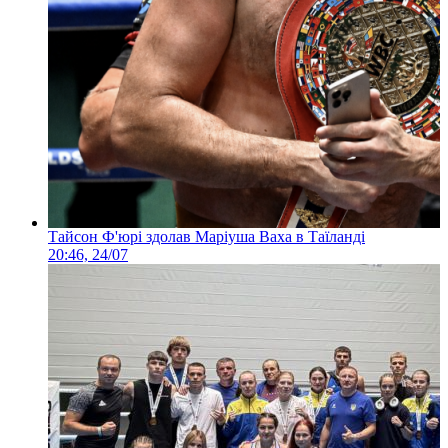
Тайсон Ф'юрі здолав Маріуша Ваха в Таїланді
20:46, 24/07