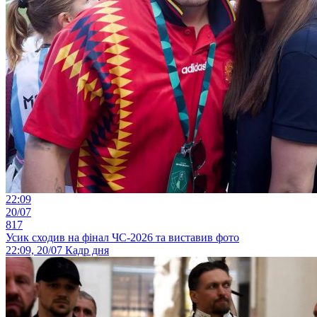
22:09
20/07
817
Усик сходив на фінал ЧС-2026 та виставив фото
22:09, 20/07
Кадр дня