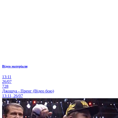
Відео матеріали
13:11
26/07
728
Джошуа - Пренг (Відео бою)
13:11, 26/07