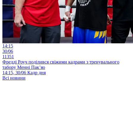
14:15
30/06
11351
Фредді Роуч поділився свіжими кадрами з тренувального
табору Менні Пак’яо
14:15, 30/06
Кадр дня
Всі новини