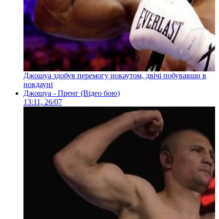
Джошуа здобув перемогу нокаутом, двічі побувавши в
нокдауні
Джошуа - Пренг (Відео бою)
13:11, 26/07