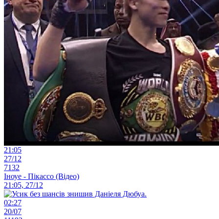
21:05
27/12
7132
Іноуе - Пікассо (Відео)
21:05, 27/12
02:27
20/07