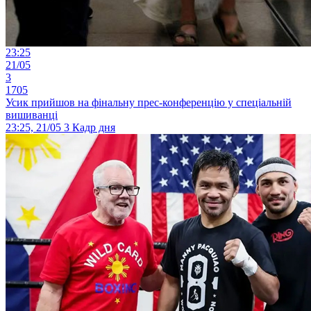
23:25
21/05
3
1705
Усик прийшов на фінальну прес-конференцію у спеціальній
вишиванці
23:25, 21/05
3
Кадр дня