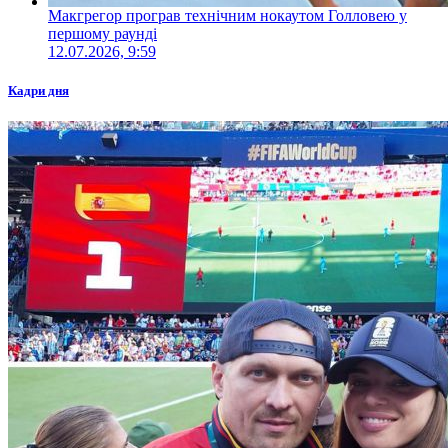
Макгрегор програв технічним нокаутом Голловею у
першому раунді
12.07.2026, 9:59
Кадри дня