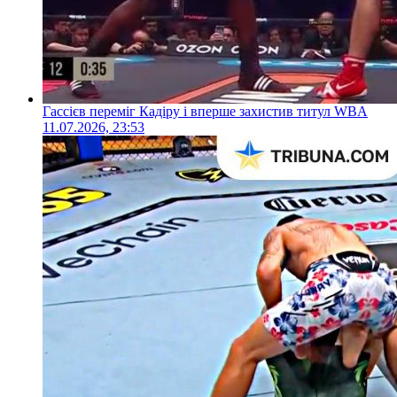
Гассієв переміг Кадіру і вперше захистив титул WBA
11.07.2026, 23:53