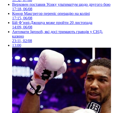
Верховен поставив Усику ультиматум щодо другого бою
17:18, 06/08
Конор Макгрегор переніс операцію на коліні
17:15, 06/08
Бій Ф’юрі-Джошуа може пройти 20 листопада
14:09, 06/08
Автомати Igrosoft, які досі тримають гравців у СНД-
казино
23:11, 02/08
13:00