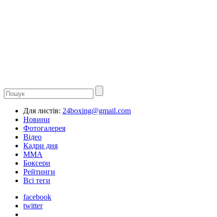
Для листів:
24boxing@gmail.com
Новини
Фотогалерея
Відео
Кадри дня
ММА
Боксери
Рейтинги
Всі теги
facebook
twitter