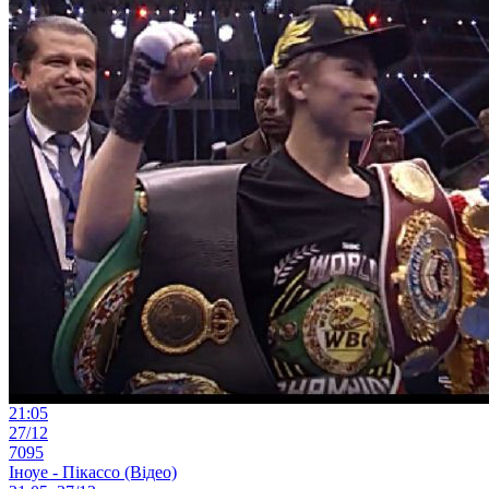
21:05
27/12
7095
Іноуе - Пікассо (Відео)