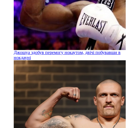
Джошуа здобув перемогу нокаутом, двічі побувавши в
нокдауні