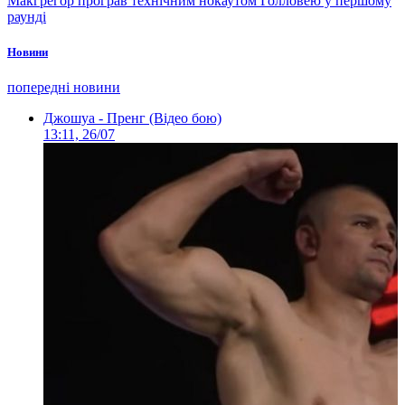
Макгрегор програв технічним нокаутом Голловею у першому
раунді
Новини
попередні новини
Джошуа - Пренг (Відео бою)
13:11, 26/07