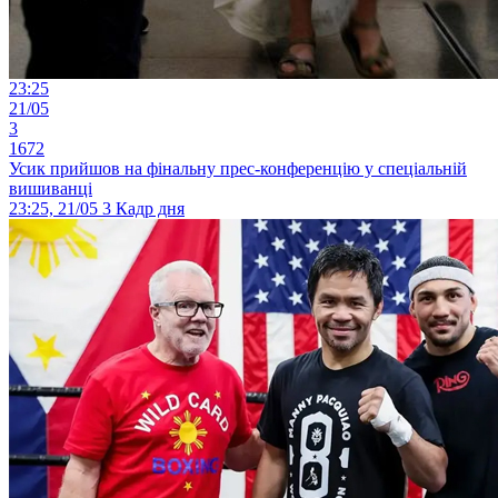
23:25
21/05
3
1672
Усик прийшов на фінальну прес-конференцію у спеціальній
вишиванці
23:25, 21/05
3
Кадр дня