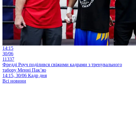
14:15
30/06
11337
Фредді Роуч поділився свіжими кадрами з тренувального
табору Менні Пак’яо
14:15, 30/06
Кадр дня
Всі новини