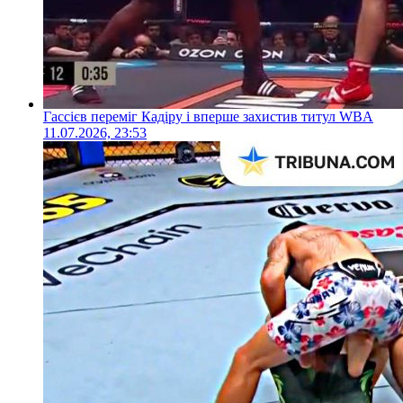
Гассієв переміг Кадіру і вперше захистив титул WBA
11.07.2026, 23:53