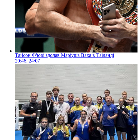
Тайсон Ф'юрі здолав Маріуша Ваха в Таїланді
20:46, 24/07