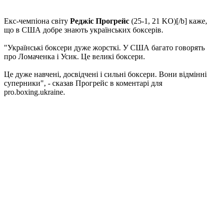
Екс-чемпіона світу
Реджіс Прогрейс
(25-1, 21 KO)[/b] каже,
що в США добре знають українських боксерів.
"Українські боксери дуже жорсткі. У США багато говорять
про Ломаченка і Усик. Це великі боксери.
Це дуже навчені, досвідчені і сильні боксери. Вони відмінні
суперники", - сказав Прогрейс в коментарі для
pro.boxing.ukraine.