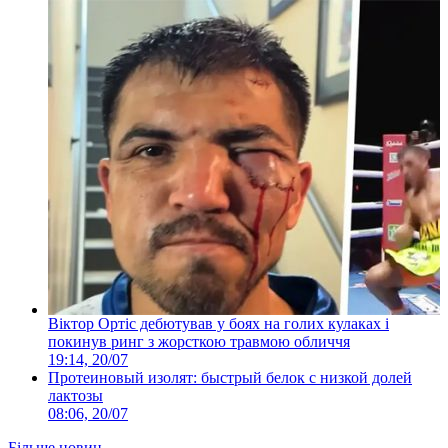
Віктор Ортіс дебютував у боях на голих кулаках і
покинув ринг з жорсткою травмою обличчя
19:14, 20/07
Протеиновый изолят: быстрый белок с низкой долей
лактозы
08:06, 20/07
Більше новин