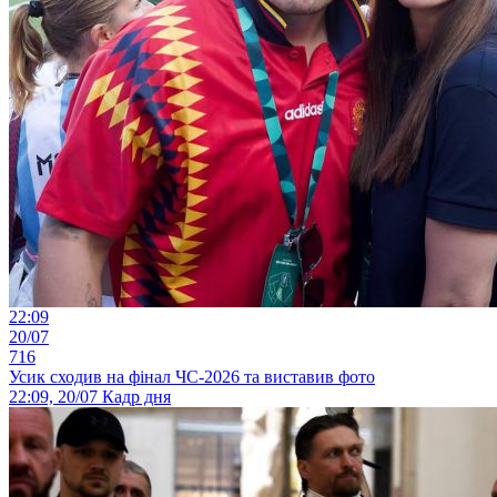
22:09
20/07
716
Усик сходив на фінал ЧС-2026 та виставив фото
22:09, 20/07
Кадр дня