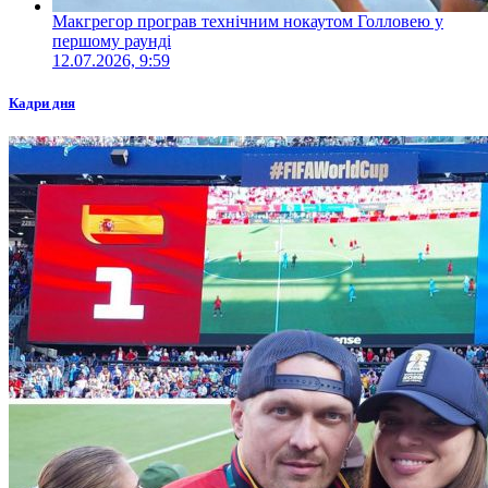
Макгрегор програв технічним нокаутом Голловею у
першому раунді
12.07.2026, 9:59
Кадри дня