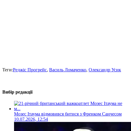
Теги:
Реджіс Прогрейс
,
Василь Ломаченко
,
Олександр Усик
Вибір редакції
Мозес Ітаума відмовився битися з Френком Санчесом
10.07.2026, 12:54