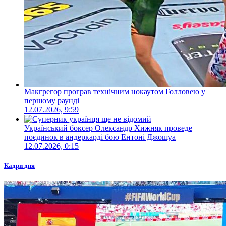
Макгрегор програв технічним нокаутом Голловею у
першому раунді
12.07.2026, 9:59
Український боксер Олександр Хижняк проведе
поєдинок в андеркарді бою Ентоні Джошуа
12.07.2026, 0:15
Кадри дня