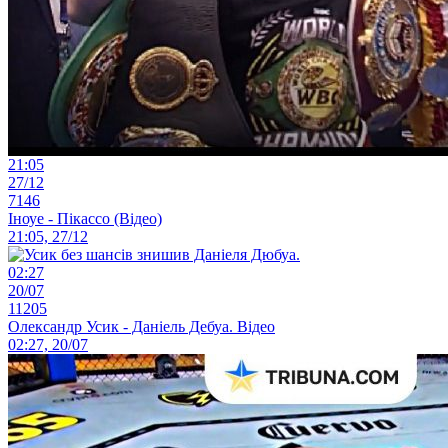
21:05
27/12
7146
Іноуе - Пікассо (Відео)
21:05, 27/12
02:27
20/07
11205
Олександр Усик - Даніель Дебуа. Відео
02:27, 20/07