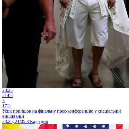
23:25
21/05
3
1711
Усик прийшов на фінальну прес-конференцію у спеціальній
вишиванці
23:25, 21/05
3
Кадр дня