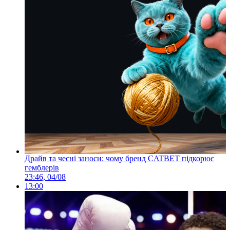
Драйв та чесні заноси: чому бренд CATBET підкорює
гемблерів
23:46, 04/08
13:00