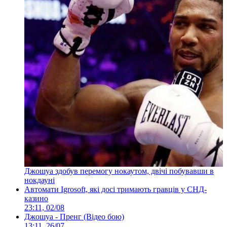
Джошуа здобув перемогу нокаутом, двічі побувавши в
нокдауні
Автомати Igrosoft, які досі тримають гравців у СНД-
казино
23:11, 02/08
Джошуа - Пренг (Відео бою)
13:11, 26/07