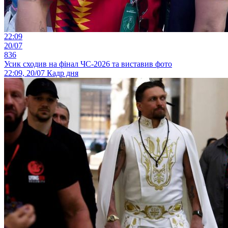
22:09
20/07
836
Усик сходив на фінал ЧС-2026 та виставив фото
22:09, 20/07
Кадр дня