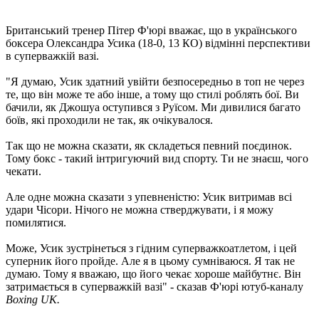
Британський тренер Пітер Ф'юрі вважає, що в українського
боксера Олександра Усика (18-0, 13 КО) відмінні перспективи
в суперважкій вазі.
"Я думаю, Усик здатний увійти безпосередньо в топ не через
те, що він може те або інше, а тому що стилі роблять бої. Ви
бачили, як Джошуа оступився з Руїсом. Ми дивилися багато
боїв, які проходили не так, як очікувалося.
Так що не можна сказати, як складеться певний поєдинок.
Тому бокс - такий інтригуючий вид спорту. Ти не знаєш, чого
чекати.
Але одне можна сказати з упевненістю: Усик витримав всі
удари Чісори. Нічого не можна стверджувати, і я можу
помилятися.
Може, Усик зустрінеться з гідним суперважкоатлетом, і цей
суперник його пройде. Але я в цьому сумніваюся. Я так не
думаю. Тому я вважаю, що його чекає хороше майбутнє. Він
затримається в суперважкій вазі" - сказав Ф'юрі ютуб-каналу
Boxing UK.