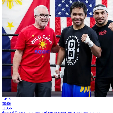
14:15
30/06
11356
Фредді Роуч поділився свіжими кадрами з тренувального