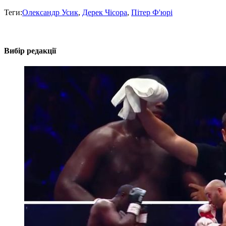
Теги:
Олександр Усик
,
Дерек Чісора
,
Пітер Ф'юрі
Вибір редакції