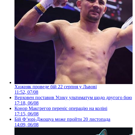
Хижняк проведе бій 22 серпня у Львові
11:52, 07/08
Верховен поставив Усику ультиматум щодо другого бою
17:18, 06/08
Конор Макгрегор переніс операцію на коліні
17:15, 06/08
Бій Ф’юрі-Джошуа може пройти 20 листопада
14:09, 06/08