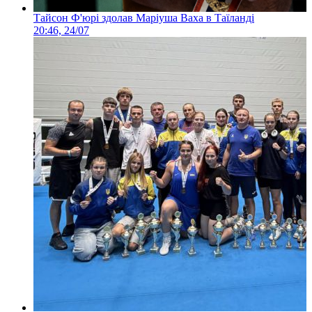
Тайсон Ф'юрі здолав Маріуша Ваха в Таїланді
20:46, 24/07