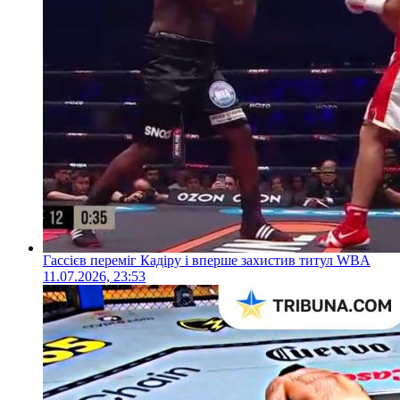
Гассієв переміг Кадіру і вперше захистив титул WBA
11.07.2026, 23:53