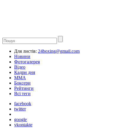
Для листів:
24boxing@gmail.com
Новини
Фотогалерея
Відео
Кадри дня
ММА
Боксери
Рейтинги
Всі теги
facebook
twitter
google
vkontakte