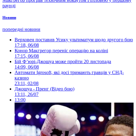
Макгрегор програв технічним нокаутом Голловею у першому
раунді
Новини
попередні новини
Верховен поставив Усику ультиматум щодо другого бою
17:18, 06/08
Конор Макгрегор переніс операцію на коліні
17:15, 06/08
Бій Ф’юрі-Джошуа може пройти 20 листопада
14:09, 06/08
Автомати Igrosoft, які досі тримають гравців у СНД-
казино
23:11, 02/08
Джошуа - Пренг (Відео бою)
13:11, 26/07
13:00