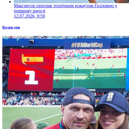
Макгрегор програв технічним нокаутом Голловею у
першому раунді
12.07.2026, 9:59
Кадри дня