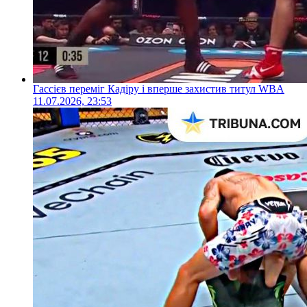
Гассієв переміг Кадіру і вперше захистив титул WBA
11.07.2026, 23:53