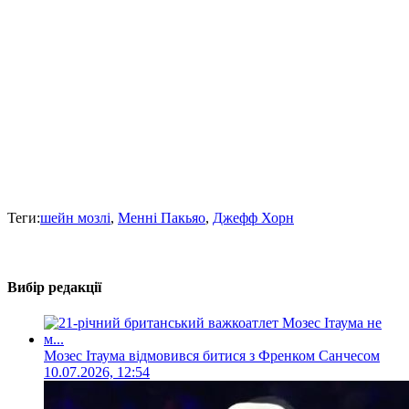
Теги:
шейн мозлі
,
Менні Пакьяо
,
Джефф Хорн
Вибір редакції
Мозес Ітаума відмовився битися з Френком Санчесом
10.07.2026, 12:54