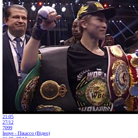
21:05
27/12
7099
Іноуе - Пікассо (Відео)