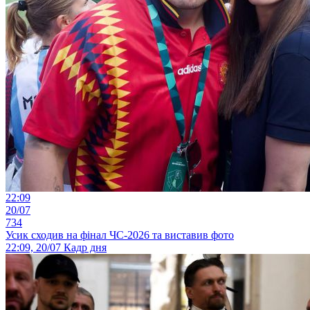
22:09
20/07
734
Усик сходив на фінал ЧС-2026 та виставив фото
22:09, 20/07
Кадр дня