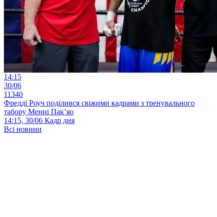
14:15
30/06
11340
Фредді Роуч поділився свіжими кадрами з тренувального
табору Менні Пак’яо
14:15, 30/06
Кадр дня
Всі новини