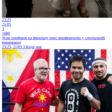
23:25
21/05
3
1680
Усик прийшов на фінальну прес-конференцію у спеціальній
вишиванці
23:25, 21/05
3
Кадр дня