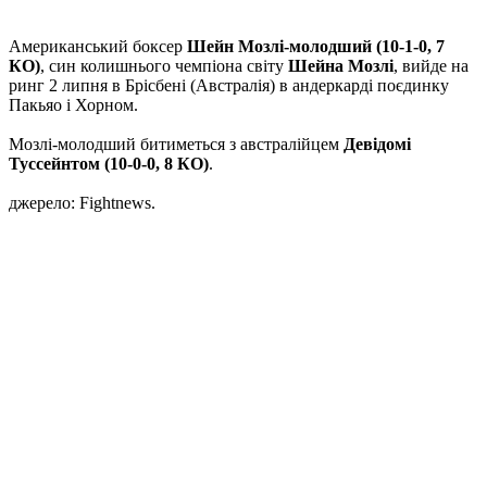
Американський боксер
Шейн Мозлі-молодший (10-1-0, 7
КО)
, син колишнього чемпіона світу
Шейна Мозлі
, вийде на
ринг 2 липня в Брісбені (Австралія) в андеркарді поєдинку
Пакьяо і Хорном.
Мозлі-молодший битиметься з австралійцем
Девідомі
Туссейнтом (10-0-0, 8 КО)
.
джерело: Fightnews.