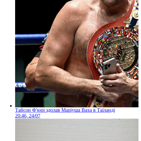
Тайсон Ф'юрі здолав Маріуша Ваха в Таїланді
20:46, 24/07