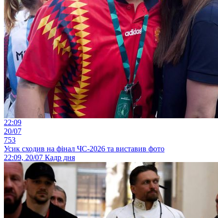
22:09
20/07
753
Усик сходив на фінал ЧС-2026 та виставив фото
22:09, 20/07
Кадр дня