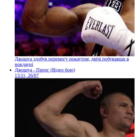
Джошуа здобув перемогу нокаутом, двічі побувавши в
нокдауні
Джошуа - Пренг (Відео бою)
13:11, 26/07