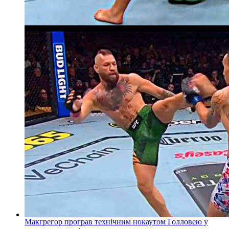
Макгрегор програв технічним нокаутом Голловею у