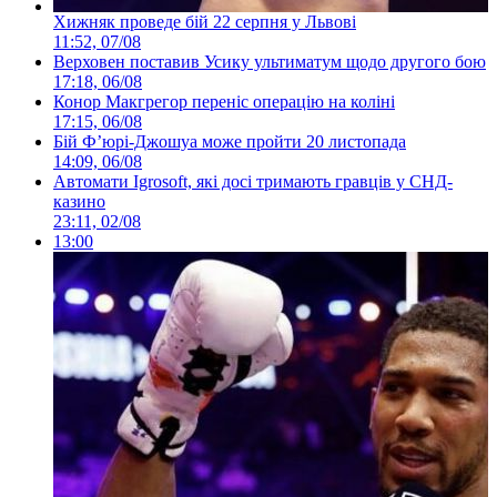
Хижняк проведе бій 22 серпня у Львові
11:52, 07/08
Верховен поставив Усику ультиматум щодо другого бою
17:18, 06/08
Конор Макгрегор переніс операцію на коліні
17:15, 06/08
Бій Ф’юрі-Джошуа може пройти 20 листопада
14:09, 06/08
Автомати Igrosoft, які досі тримають гравців у СНД-
казино
23:11, 02/08
13:00