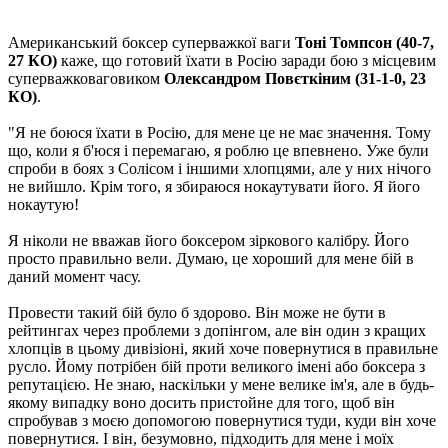
Американський боксер суперважкої ваги
Тоні Томпсон (40-7,
27 КО)
каже, що готовий їхати в Росію заради бою з місцевим
суперважковаговиком
Олександром Повєткіним (31-1-0, 23
КО)
.
"Я не боюся їхати в Росію, для мене це не має значення. Тому
що, коли я б'юся і перемагаю, я роблю це впевнено. Уже були
спроби в боях з Солісом і іншими хлопцями, але у них нічого
не вийшло. Крім того, я збираюся нокаутувати його. Я його
нокаутую!
Я ніколи не вважав його боксером зіркового калібру. Його
просто правильно вели. Думаю, це хороший для мене бій в
даний момент часу.
Провести такий бій було б здорово. Він може не бути в
рейтингах через проблеми з допінгом, але він один з кращих
хлопців в цьому дивізіоні, який хоче повернутися в правильне
русло. Йому потрібен бій проти великого імені або боксера з
репутацією. Не знаю, наскільки у мене велике ім'я, але в будь-
якому випадку воно досить пристойне для того, щоб він
спробував з моєю допомогою повернутися туди, куди він хоче
повернутися. І він, безумовно, підходить для мене і моїх