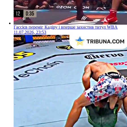
Гассієв переміг Кадіру і вперше захистив титул WBA
11.07.2026, 23:53