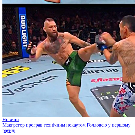
Новини
Макгрегор програв технічним нокаутом Голловею у першому
раунді