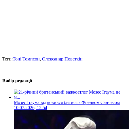
Теги:
Тоні Томпсон
,
Олександр Повєткін
Вибір редакції
Мозес Ітаума відмовився битися з Френком Санчесом
10.07.2026, 12:54