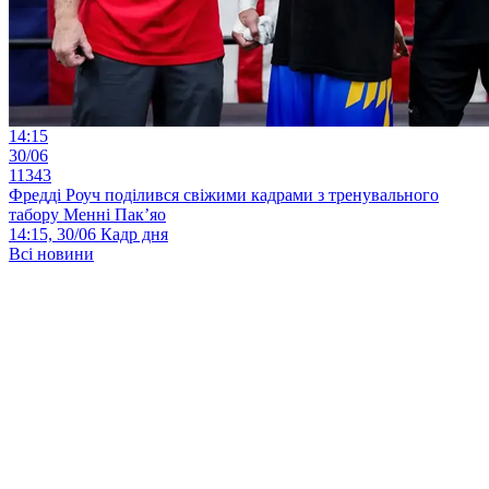
14:15
30/06
11343
Фредді Роуч поділився свіжими кадрами з тренувального
табору Менні Пак’яо
14:15, 30/06
Кадр дня
Всі новини