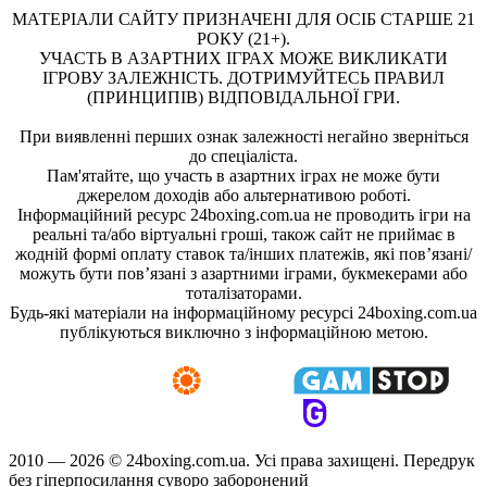
МАТЕРІАЛИ САЙТУ ПРИЗНАЧЕНІ ДЛЯ ОСІБ СТАРШЕ 21
РОКУ (21+).
УЧАСТЬ В АЗАРТНИХ ІГРАХ МОЖЕ ВИКЛИКАТИ
ІГРОВУ ЗАЛЕЖНІСТЬ. ДОТРИМУЙТЕСЬ ПРАВИЛ
(ПРИНЦИПІВ) ВІДПОВІДАЛЬНОЇ ГРИ.
При виявленні перших ознак залежності негайно зверніться
до спеціаліста.
Пам'ятайте, що участь в азартних іграх не може бути
джерелом доходів або альтернативою роботі.
Інформаційний ресурс 24boxing.com.ua не проводить ігри на
реальні та/або віртуальні гроші, також сайт не приймає в
жодній формі оплату ставок та/інших платежів, які пов’язані/
можуть бути пов’язані з азартними іграми, букмекерами або
тоталізаторами.
Будь-які матеріали на інформаційному ресурсі 24boxing.com.ua
публікуються виключно з інформаційною метою.
2010 — 2026 ©
24boxing.com.ua.
Усi права захищенi. Передрук
без гіперпосилання суворо заборонений