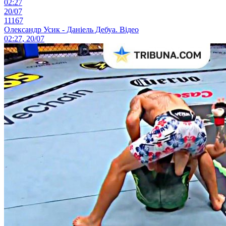
02:27
20/07
11167
Олександр Усик - Даніель Дебуа. Відео
02:27, 20/07