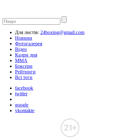
Для листів:
24boxing@gmail.com
Новини
Фотогалерея
Відео
Кадри дня
ММА
Боксери
Рейтинги
Всі теги
facebook
twitter
google
vkontakte