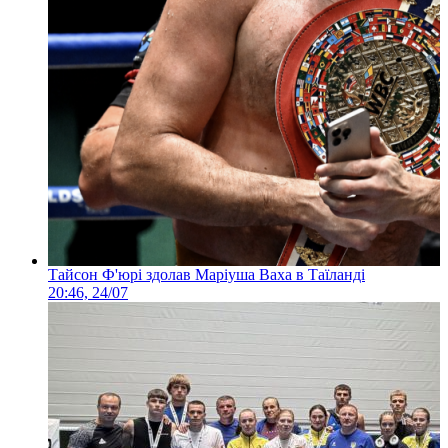
Тайсон Ф'юрі здолав Маріуша Ваха в Таїланді
20:46, 24/07