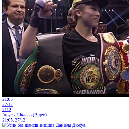
21:05
27/12
7112
Іноуе - Пікассо (Відео)
21:05, 27/12