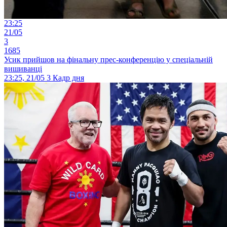
23:25
21/05
3
1685
Усик прийшов на фінальну прес-конференцію у спеціальній
вишиванці
23:25, 21/05
3
Кадр дня