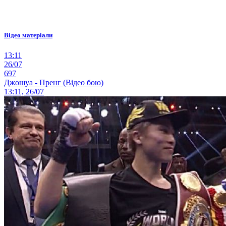
Відео матеріали
13:11
26/07
697
Джошуа - Пренг (Відео бою)
13:11, 26/07