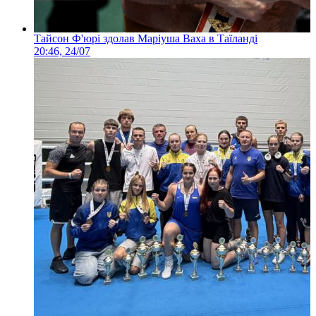
Тайсон Ф'юрі здолав Маріуша Ваха в Таїланді
20:46, 24/07