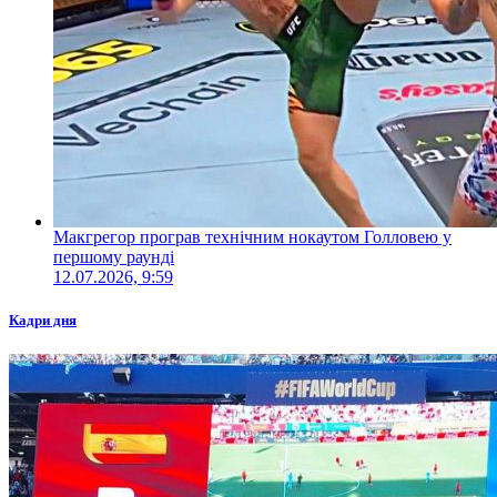
Макгрегор програв технічним нокаутом Голловею у
першому раунді
12.07.2026, 9:59
Кадри дня