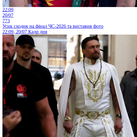
22:09
20/07
773
Усик сходив на фінал ЧС-2026 та виставив фото
22:09, 20/07
Кадр дня