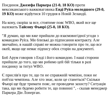
Поєдинок
Джозефа Паркера (21-0, 18 КО)
проти
мексиканського важковаговика
Енді Руїса-молодшого (29-0,
19 КО)
може відбутися 10 грудня в Новій Зеландії.
На кону, скоріш за все, стоятиме пояс WBO, який все ще
належить
Тайсону Фьюрі (25-0, 18 КО)
.
"Я думаю, що ми вже прийшли до взаємовигідної угоди з
командою Руїса. Ми близькі до підписання контракту. Але
звичайно, в нашій справі не можна говорити про те, що все
окей, якщо ще немає підпису обох сторін на документі.
Боб Арум говорив з Енді і його командою. І наші сторони
прийшли до того, що ми робимо цей бій тільки в разі
поєдинку за титул WBO.
Є прислів'я про те, що ти не справжній чемпіон, поки не
поб'єш чемпіона. Але хто знає, коли це станеться? Скільки
Фьюрі ще буде тримати пояс, не проводячи захисту? Ситуація
така, що ми будемо робити те, що повинні ", - сказав менеджер
Паркера Дін Лонерган.