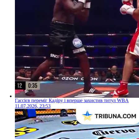
Гассієв переміг Кадіру і вперше захистив титул WBA
11.07.2026, 23:53