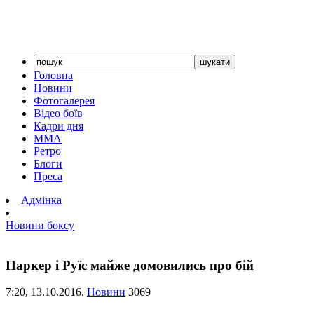
Головна
Новини
Фотогалерея
Відео боїв
Кадри дня
ММА
Ретро
Блоги
Преса
Адмінка
Новини боксу
Паркер і Руїс майже домовились про бій
7:20,
13.10.2016.
Новини
3069