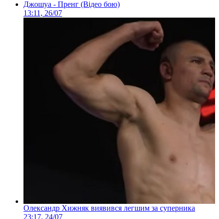
Джошуа - Пренг (Відео бою)
13:11, 26/07
Олександр Хижняк виявився легшим за суперника
23:17, 24/07