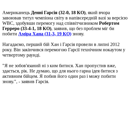
Американець
Денні Гарсія (32-0, 18 КО)
, який вчора
завоював титул чемпіона світу в напівсередній вазі за версією
WBC, здобувши перемогу над співвітчизником
Робертом
Герреро (33-4-1, 18 КО)
, заявив, що без проблем міг би
побити
Аміра Хана (31-3, 19 КО)
знову.
Нагадаємо, перший бій Хан і Гарсія провели в липні 2012
року. Він закінчився перемогою Гарсії технічним нокаутом у
четвертому раунді.
"Я не зобов'язаний ні з ким битися. Хан пропустив вже,
здається, рік. Не думаю, що для нього гарна ідея битися з
активним бійцем. Я побив його один раз і можу побити
знову.", - заявив Гарсія.