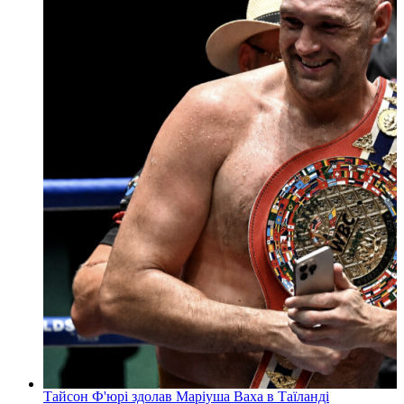
Тайсон Ф'юрі здолав Маріуша Ваха в Таїланді