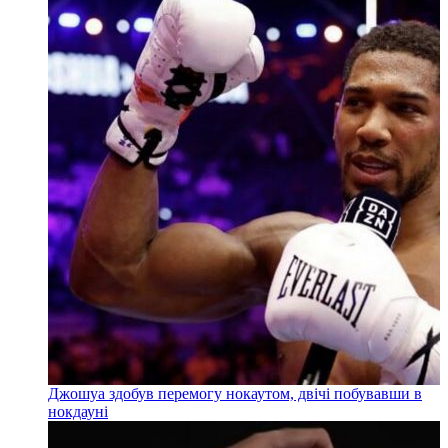
Джошуа здобув перемогу нокаутом, двічі побувавши в
нокдауні