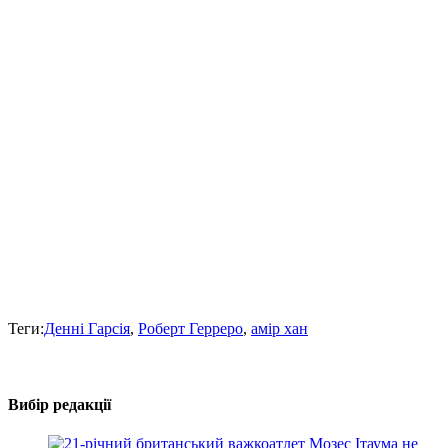
Теги:
Денні Гарсія
,
Роберт Герреро
,
амір хан
Вибір редакції