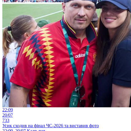
22:09
20/07
733
Усик сходив на фінал ЧС-2026 та виставив фото
22:09, 20/07
Кадр дня