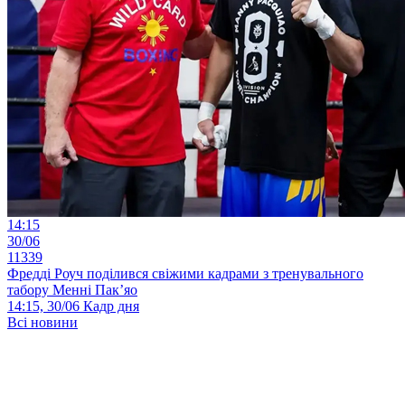
14:15
30/06
11339
Фредді Роуч поділився свіжими кадрами з тренувального
табору Менні Пак’яо
14:15, 30/06
Кадр дня
Всі новини