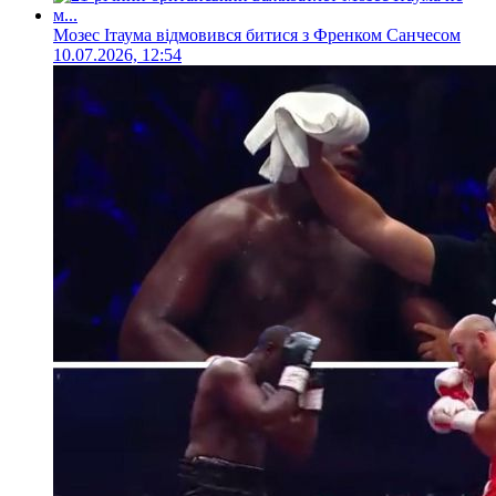
Мозес Ітаума відмовився битися з Френком Санчесом
10.07.2026, 12:54