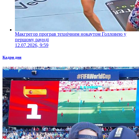
Макгрегор програв технічним нокаутом Голловею у
першому раунді
12.07.2026, 9:59
Кадри дня