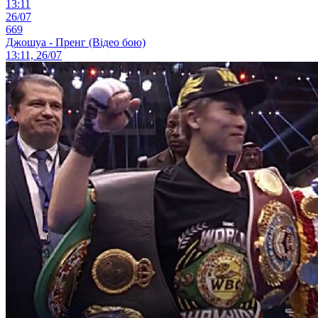
13:11
26/07
669
Джошуа - Пренг (Відео бою)
13:11, 26/07