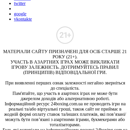
twitter
google
vkontakte
МАТЕРІАЛИ САЙТУ ПРИЗНАЧЕНІ ДЛЯ ОСІБ СТАРШЕ 21
РОКУ (21+).
УЧАСТЬ В АЗАРТНИХ ІГРАХ МОЖЕ ВИКЛИКАТИ
ІГРОВУ ЗАЛЕЖНІСТЬ. ДОТРИМУЙТЕСЬ ПРАВИЛ
(ПРИНЦИПІВ) ВІДПОВІДАЛЬНОЇ ГРИ.
При виявленні перших ознак залежності негайно зверніться
до спеціаліста.
Пам'ятайте, що участь в азартних іграх не може бути
джерелом доходів або альтернативою роботі.
Інформаційний ресурс 24boxing.com.ua не проводить ігри на
реальні та/або віртуальні гроші, також сайт не приймає в
жодній формі оплату ставок та/інших платежів, які пов’язані/
можуть бути пов’язані з азартними іграми, букмекерами або
тоталізаторами.
Будь-які матеріали на інформаційному ресурсі 24boxing.com.ua