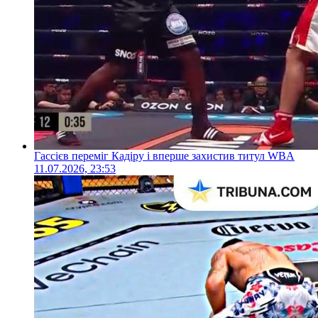
Гассієв переміг Кадіру і вперше захистив титул WBA
11.07.2026, 23:53