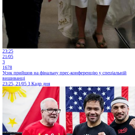
23:25
21/05
3
1678
Усик прийшов на фінальну прес-конференцію у спеціальній
вишиванці
23:25, 21/05
3
Кадр дня