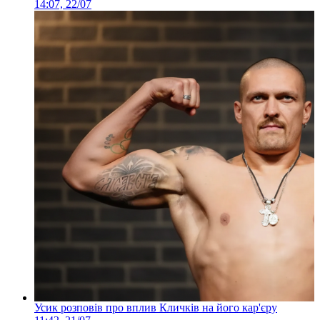
14:07, 22/07
Усик розповів про вплив Кличків на його кар'єру