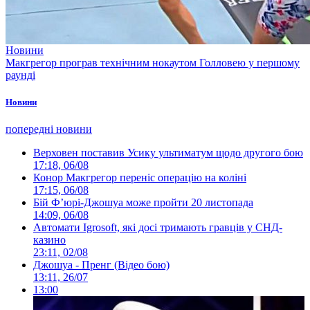
Новини
Макгрегор програв технічним нокаутом Голловею у першому
раунді
Новини
попередні новини
Верховен поставив Усику ультиматум щодо другого бою
17:18, 06/08
Конор Макгрегор переніс операцію на коліні
17:15, 06/08
Бій Ф’юрі-Джошуа може пройти 20 листопада
14:09, 06/08
Автомати Igrosoft, які досі тримають гравців у СНД-
казино
23:11, 02/08
Джошуа - Пренг (Відео бою)
13:11, 26/07
13:00