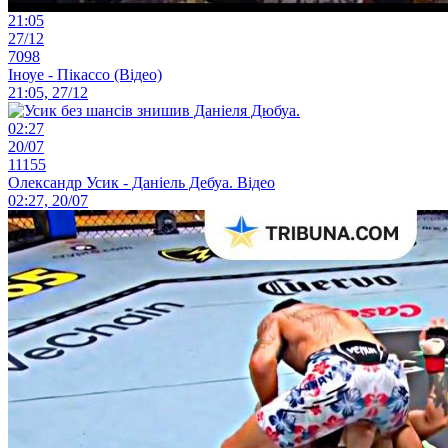
21:05
27/12
7098
Іноуе - Пікассо (Відео)
21:05, 27/12
02:27
20/07
11155
Олександр Усик - Даніель Дебуа. Відео
02:27, 20/07