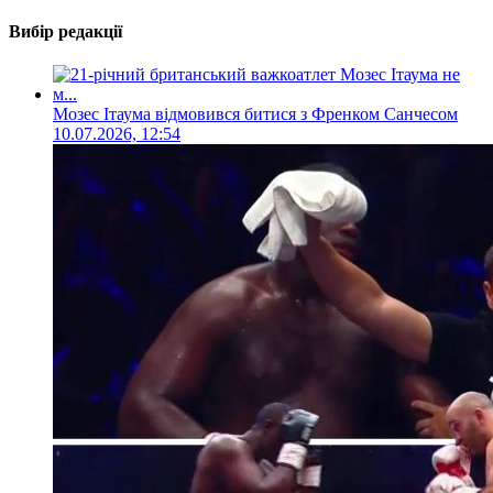
Вибір редакції
Мозес Ітаума відмовився битися з Френком Санчесом
10.07.2026, 12:54