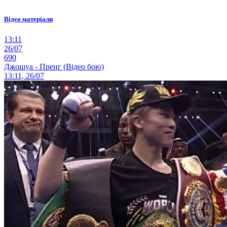
Відео матеріали
13:11
26/07
690
Джошуа - Пренг (Відео бою)
13:11, 26/07