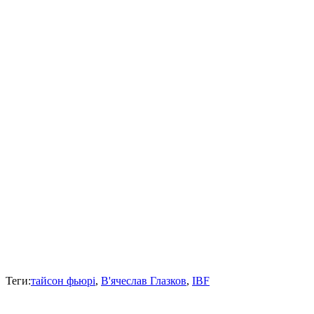
Теги:
тайсон фьюрі
,
В'ячеслав Глазков
,
IBF