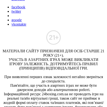
facebook
twitter
google
vkontakte
МАТЕРІАЛИ САЙТУ ПРИЗНАЧЕНІ ДЛЯ ОСІБ СТАРШЕ 21
РОКУ (21+).
УЧАСТЬ В АЗАРТНИХ ІГРАХ МОЖЕ ВИКЛИКАТИ
ІГРОВУ ЗАЛЕЖНІСТЬ. ДОТРИМУЙТЕСЬ ПРАВИЛ
(ПРИНЦИПІВ) ВІДПОВІДАЛЬНОЇ ГРИ.
При виявленні перших ознак залежності негайно зверніться
до спеціаліста.
Пам'ятайте, що участь в азартних іграх не може бути
джерелом доходів або альтернативою роботі.
Інформаційний ресурс 24boxing.com.ua не проводить ігри на
реальні та/або віртуальні гроші, також сайт не приймає в
жодній формі оплату ставок та/інших платежів, які пов’язані/
можуть бути пов’язані з азартними іграми, букмекерами або