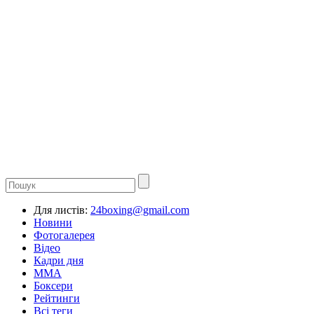
Для листів:
24boxing@gmail.com
Новини
Фотогалерея
Відео
Кадри дня
ММА
Боксери
Рейтинги
Всі теги