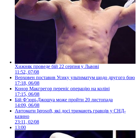
Хижняк проведе бій 22 серпня у Львові
11:52, 07/08
Верховен поставив Усику ультиматум щодо другого бою
17:18, 06/08
Конор Макгрегор переніс операцію на коліні
17:15, 06/08
Бій Ф’юрі-Джошуа може пройти 20 листопада
14:09, 06/08
Автомати Igrosoft, які досі тримають гравців у СНД-
казино
23:11, 02/08
13:00