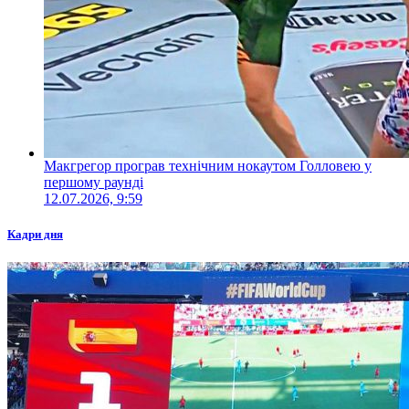
Макгрегор програв технічним нокаутом Голловею у
першому раунді
12.07.2026, 9:59
Кадри дня