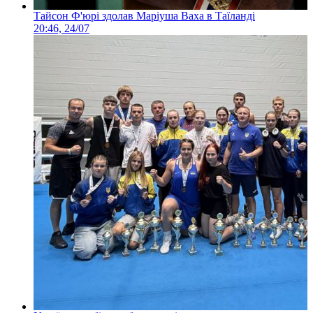
Тайсон Ф'юрі здолав Маріуша Ваха в Таїланді
20:46, 24/07