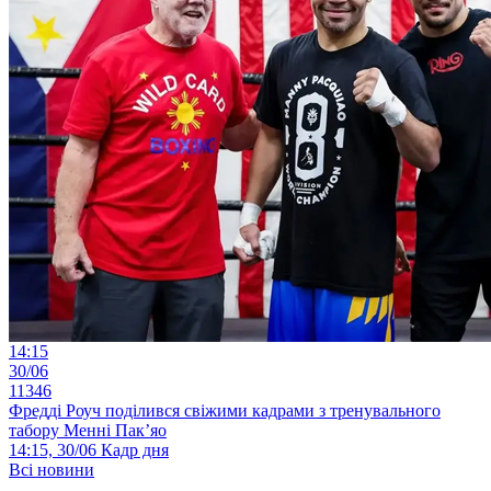
14:15
30/06
11346
Фредді Роуч поділився свіжими кадрами з тренувального
табору Менні Пак’яо
14:15, 30/06
Кадр дня
Всі новини