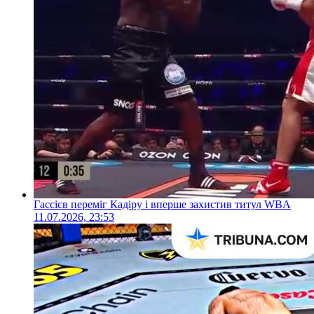
Гассієв переміг Кадіру і вперше захистив титул WBA
11.07.2026, 23:53