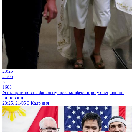
23:25
21/05
3
1688
Усик прийшов на фінальну прес-конференцію у спеціальній
вишиванці
23:25, 21/05
3
Кадр дня