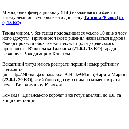
Міжнародна федерація боксу (IBF) наважилась позбавити
титулу чемпіона суперважкого дивізіону
Тайсона Фьюрі (25-
0, 18 КО)
.
Таким чином, у британця пояс залишався усього 10 днів з часу
його здобуття. Причиною такого рішення називається відмова
Фьюрі провести обов'язковий захист проти українського
претендента
В'ячеслава Глазкова (21-0-1, 13 КО)
заради
реваншу з Володимиром Кличком.
Вакантний титул мають розіграти перший номер рейтингу
Глазков та
[url=http://24boxing.com.ua/boxer/CHarlz+Martin]
Чарльз Мартін
(22-0-1, 20 КО)
, який йшов одразу за ним на момент втрати
поясів Володимиром Кличком.
Команда "Циганського короля" вже готує апеляції до IBF та
вищих інстанцій.