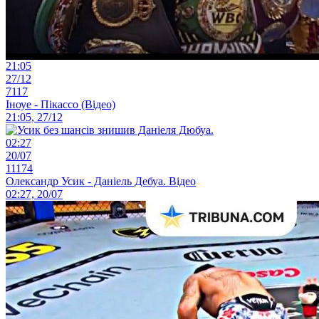
21:05
27/12
7117
Іноуе - Пікассо (Відео)
21:05, 27/12
02:27
20/07
11174
Олександр Усик - Даніель Дебуа. Відео
02:27, 20/07