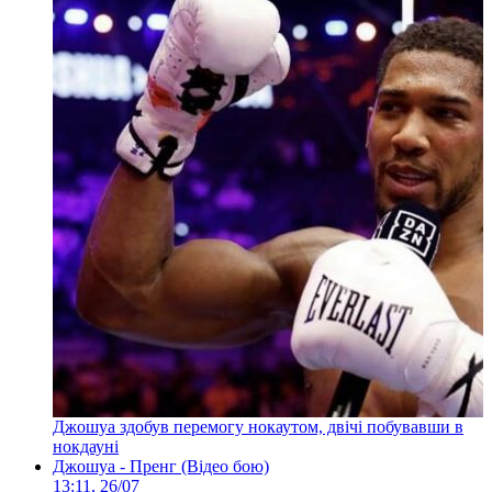
Джошуа здобув перемогу нокаутом, двічі побувавши в
нокдауні
Джошуа - Пренг (Відео бою)
13:11, 26/07