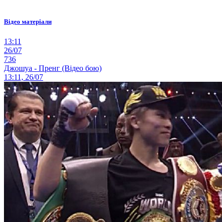
Відео матеріали
13:11
26/07
736
Джошуа - Пренг (Відео бою)
13:11, 26/07