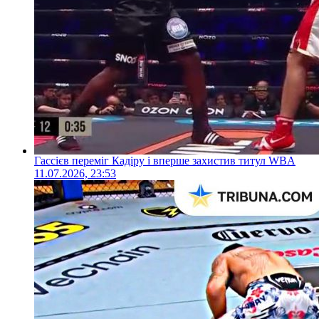
Гассієв переміг Кадіру і вперше захистив титул WBA
11.07.2026, 23:53