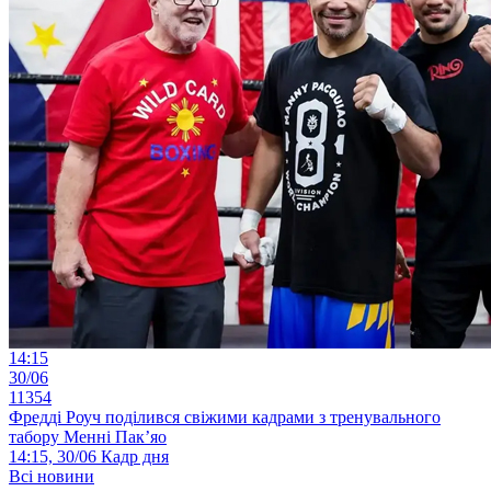
14:15
30/06
11354
Фредді Роуч поділився свіжими кадрами з тренувального
табору Менні Пак’яо
14:15, 30/06
Кадр дня
Всі новини