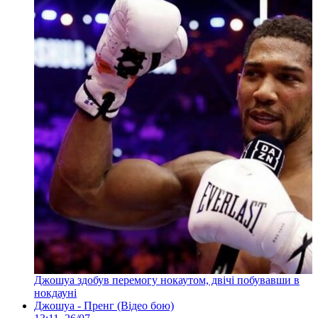
Джошуа здобув перемогу нокаутом, двічі побувавши в
нокдауні
Джошуа - Пренг (Відео бою)