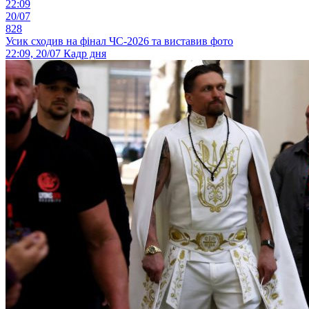
22:09
20/07
828
Усик сходив на фінал ЧС-2026 та виставив фото
22:09, 20/07
Кадр дня