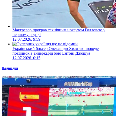
Макгрегор програв технічним нокаутом Голловею у
першому раунді
12.07.2026, 9:59
Український боксер Олександр Хижняк проведе
поєдинок в андеркарді бою Ентоні Джошуа
12.07.2026, 0:15
Кадри дня