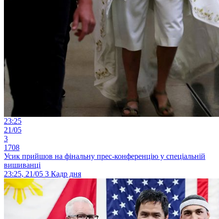
23:25
21/05
3
1708
Усик прийшов на фінальну прес-конференцію у спеціальній
вишиванці
23:25, 21/05
3
Кадр дня