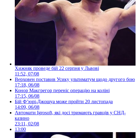
Хижняк проведе бій 22 серпня у Львові
11:52, 07/08
Верховен поставив Усику ультиматум щодо другого бою
17:18, 06/08
Конор Макгрегор переніс операцію на коліні
17:15, 06/08
Бій Ф’юрі-Джошуа може пройти 20 листопада
14:09, 06/08
Автомати Igrosoft, які досі тримають гравців у СНД-
казино
23:11, 02/08
13:00