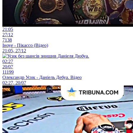
21:05
27/12
7138
Іноуе - Пікассо (Відео)
21:05, 27/12
02:27
20/07
11199
Олександр Усик - Даніель Дебуа. Відео
02:27, 20/07