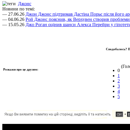
Джонс
Новини по темі:
— 27.06.26
Джон Джонс підтримав Дастіна Порьє після його ар
— 04.06.26
Рой Джонс пояснив, як Верхувен створив проблеми
— 15.05.26
Джо Роган оцінив шанси Алекса Перейри у гіпоте
Сподобалось? П
(Голо
Розкажи про це друзям:
0
1
2
3
4
5
Додавання коментаря: