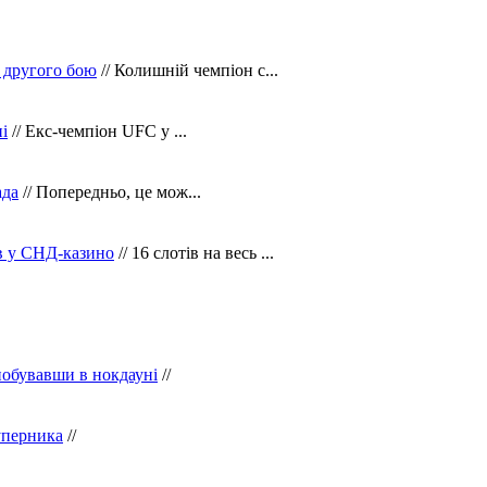
 другого бою
// Колишній чемпіон с...
і
// Екс-чемпіон UFC у ...
ада
// Попередньо, це мож...
ів у СНД-казино
// 16 слотів на весь ...
побувавши в нокдауні
//
уперника
//