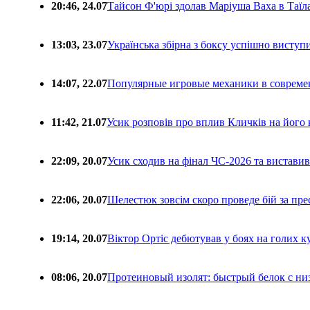
20:46, 24.07
Тайсон Ф'юрі здолав Маріуша Ваха в Таїл
13:03, 23.07
Українська збірна з боксу успішно виступ
14:07, 22.07
Популярные игровые механики в совреме
11:42, 21.07
Усик розповів про вплив Кличків на його 
22:09, 20.07
Усик сходив на фінал ЧС-2026 та вистави
22:06, 20.07
Шелестюк зовсім скоро проведе бій за п
19:14, 20.07
Віктор Ортіс дебютував у боях на голих 
08:06, 20.07
Протеиновый изолят: быстрый белок с ни