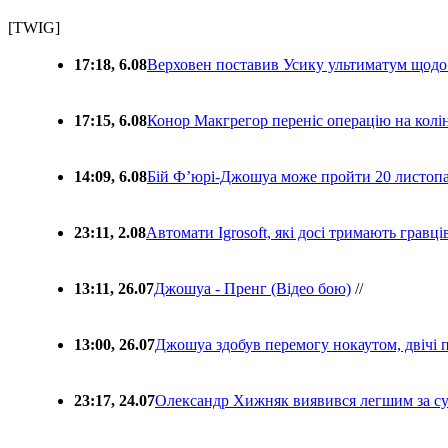
[TWIG]
17:18, 6.08
Верховен поставив Усику ультиматум щодо
17:15, 6.08
Конор Макгрегор переніс операцію на колін
14:09, 6.08
Бій Ф’юрі-Джошуа може пройти 20 листоп
23:11, 2.08
Автомати Igrosoft, які досі тримають гравц
13:11, 26.07
Джошуа - Пренг (Відео бою)
//
13:00, 26.07
Джошуа здобув перемогу нокаутом, двічі 
23:17, 24.07
Олександр Хижняк виявився легшим за с