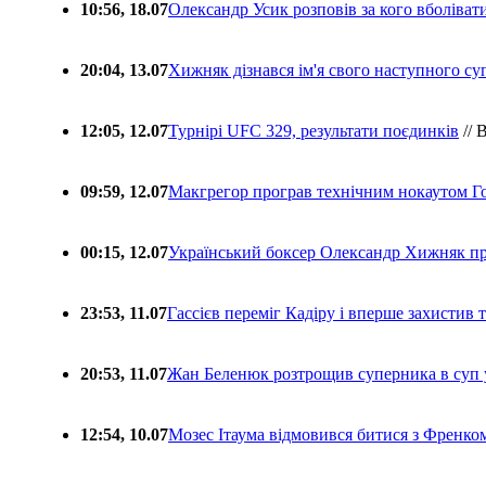
10:56, 18.07
Олександр Усик розповів за кого вболіва
20:04, 13.07
Хижняк дізнався ім'я свого наступного с
12:05, 12.07
Турнірі UFC 329, результати поєдинків
// 
09:59, 12.07
Макгрегор програв технічним нокаутом Г
00:15, 12.07
Український боксер Олександр Хижняк пр
23:53, 11.07
Гассієв переміг Кадіру і вперше захистив
20:53, 11.07
Жан Беленюк розтрощив суперника в суп
12:54, 10.07
Мозес Ітаума відмовився битися з Френко