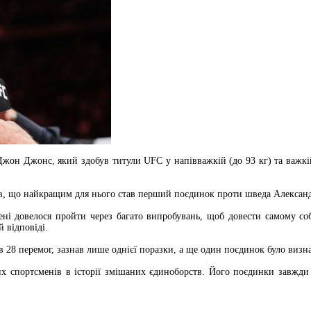
он Джонс, який здобув титули UFC у напівважкій (до 93 кг) та важкій
ив, що найкращим для нього став перший поєдинок проти шведа Александ
 довелося пройти через багато випробувань, щоб довести самому собі,
 відповіді.
в 28 перемог, зазнав лише однієї поразки, а ще один поєдинок було визн
х спортсменів в історії змішаних єдиноборств. Його поєдинки завжди 