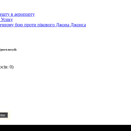
ешту в аеропорту
 Усику
тичному бою проти пікового Джона Джонса
роголосуй:
сів: 0)