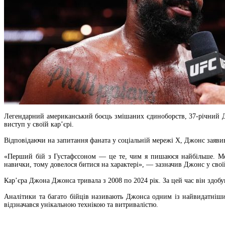
Легендарний американський боєць змішаних єдиноборств, 37-річний Дж
виступ у своїй кар’єрі.
Відповідаючи на запитання фаната у соціальній мережі X, Джонс заяв
«Перший бій з Густафссоном — це те, чим я пишаюся найбільше. Мені
навички, тому довелося битися на характері», — зазначив Джонс у своїй
Кар’єра Джона Джонса тривала з 2008 по 2024 рік. За цей час він здобу
Аналітики та багато бійців називають Джонса одним із найвидатніши
відзначався унікальною технікою та витривалістю.