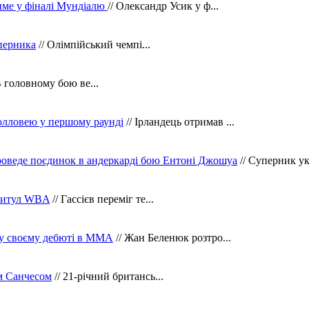
тиме у фіналі Мундіалю
// Олександр Усик у ф...
уперника
// Олімпійський чемпі...
В головному бою ве...
олловею у першому раунді
// Ірландець отримав ...
оведе поєдинок в андеркарді бою Ентоні Джошуа
// Суперник укр
 титул WBA
// Гассієв переміг те...
 у своєму дебюті в ММА
// Жан Беленюк розтро...
м Санчесом
// 21-річний британсь...