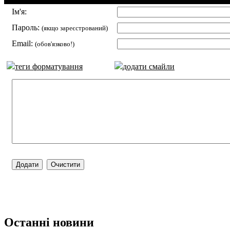
Ім'я:
Пароль:
(якщо зареєстрований)
Email:
(обов'язково!)
теги форматування
додати смайли
Останні новини