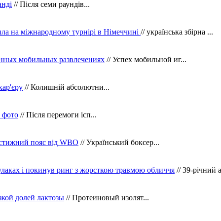
анді
// Після семи раундів...
ила на міжнародному турнірі в Німеччині
// українська збірна ...
нных мобильных развлечениях
// Успех мобильной иг...
кар'єру
// Колишній абсолютни...
в фото
// Після перемоги ісп...
рестижний пояс від WBO
// Український боксер...
кулаках і покинув ринг з жорсткою травмою обличчя
// 39-річний 
зкой долей лактозы
// Протеиновый изолят...