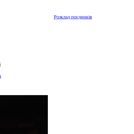
Розклад поєдинків
і
и